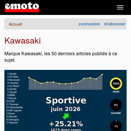
Togg
navig
connexion
m'abonner
Accueil
Kawasaki
Marque Kawasaki, les 50 derniers articles publiés à ce
sujet.