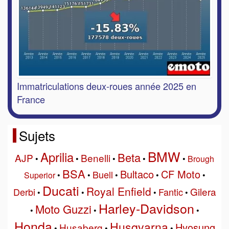
Immatriculations deux-roues année 2025 en
France
Sujets
BMW
Aprilia
Beta
AJP
Benelli
•
•
•
•
•
Brough
BSA
Bultaco
CF Moto
Buell
Superior
•
•
•
•
•
Ducati
Royal Enfield
Gilera
Derbi
Fantic
•
•
•
•
Harley-Davidson
Moto Guzzi
•
•
•
Honda
Husqvarna
Hyosung
Husaberg
•
•
•