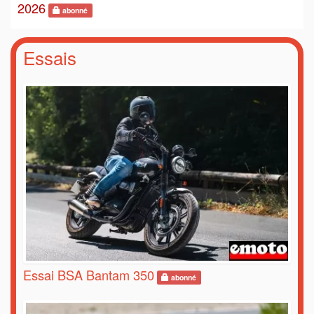
2026
abonné
Essais
Essai BSA Bantam 350
abonné