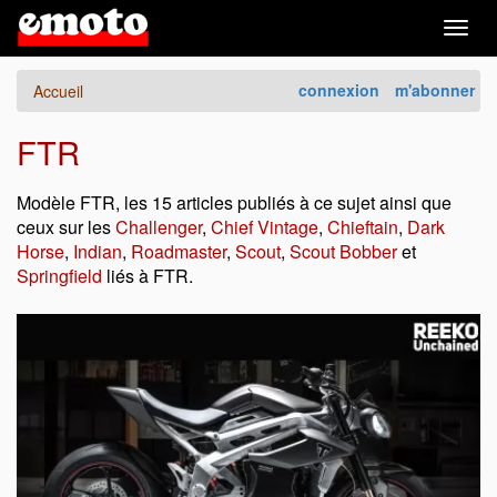
Togg
navig
connexion
m'abonner
Accueil
FTR
Modèle FTR, les 15 articles publiés à ce sujet ainsi que
ceux sur les
Challenger
,
Chief Vintage
,
Chieftain
,
Dark
Horse
,
Indian
,
Roadmaster
,
Scout
,
Scout Bobber
et
Springfield
liés à FTR.