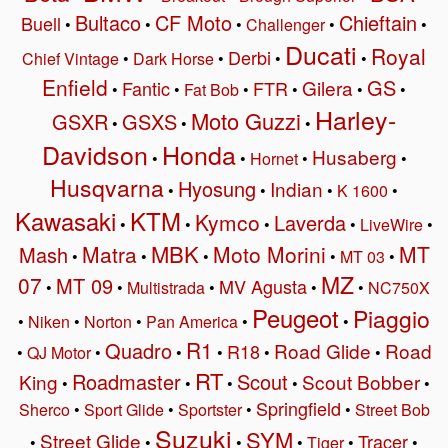
Bultaco
CF Moto
Chieftain
Buell
•
•
•
Challenger
•
•
Ducati
Royal
Derbi
Chief Vintage
•
Dark Horse
•
•
•
Enfield
GS
Gilera
Fantic
FTR
•
•
Fat Bob
•
•
•
•
Harley-
Moto Guzzi
GSXR
GSXS
•
•
•
Davidson
Honda
Husaberg
•
•
Hornet
•
•
Husqvarna
Hyosung
Indian
•
•
•
K 1600
•
Kawasaki
KTM
Kymco
Laverda
•
•
•
•
LiveWire
•
MBK
Matra
Moto Morini
MT
Mash
•
•
•
•
MT 03
•
MZ
07
MT 09
MV Agusta
•
•
Multistrada
•
•
•
NC750X
Peugeot
Piaggio
•
Niken
•
Norton
•
Pan America
•
•
R1
Quadro
Road Glide
Road
R18
•
QJ Motor
•
•
•
•
•
RT
Roadmaster
Scout
King
Scout Bobber
•
•
•
•
•
Springfield
Sherco
•
Sport Glide
•
Sportster
•
•
Street Bob
Suzuki
SYM
Street Glide
Tracer
•
•
•
•
Tiger
•
•