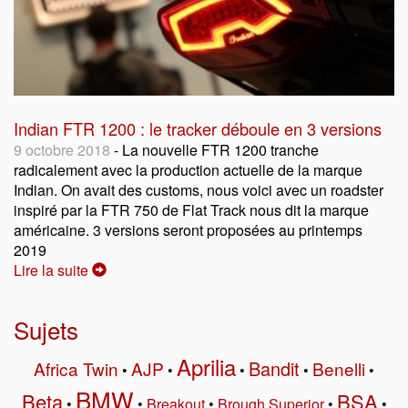
Indian FTR 1200 : le tracker déboule en 3 versions
9 octobre 2018
- La nouvelle FTR 1200 tranche
radicalement avec la production actuelle de la marque
Indian. On avait des customs, nous voici avec un roadster
inspiré par la FTR 750 de Flat Track nous dit la marque
américaine. 3 versions seront proposées au printemps
2019
Lire la suite
Sujets
Aprilia
Bandit
Africa Twin
AJP
Benelli
•
•
•
•
•
BMW
Beta
BSA
•
•
Breakout
•
Brough Superior
•
•