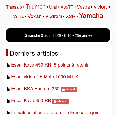
Triumph
Vespa
Victory
Transalp
•
•
Ural
•
V85TT
•
•
•
Yamaha
Voxan
V Strom
XSR
Vmax
•
•
•
•
Dimanche 9 août 2026 • 8 11 • 28e année
Derniers articles
Essai Kove 450 RR, 5 points à retenir
Essai vidéo CF Moto 1000 MT-X
Essai BSA Bantam 350
abonné
Essai Kove 450 RR
abonné
Immatriculations Custom en France en juin