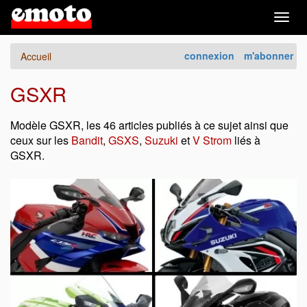
Togg
navig
connexion
m'abonner
Accueil
GSXR
Modèle GSXR, les 46 articles publiés à ce sujet ainsi que
ceux sur les
Bandit
,
GSXS
,
Suzuki
et
V Strom
liés à
GSXR.