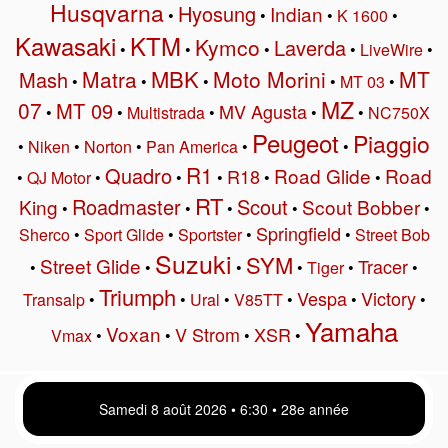
Husqvarna
Hyosung
Indian
•
•
•
K 1600
•
Kawasaki
KTM
Kymco
Laverda
•
•
•
•
LiveWire
•
MBK
Matra
Moto Morini
MT
Mash
•
•
•
•
MT 03
•
MZ
07
MT 09
MV Agusta
•
•
Multistrada
•
•
•
NC750X
Peugeot
Piaggio
•
Niken
•
Norton
•
Pan America
•
•
R1
Quadro
Road Glide
Road
R18
•
QJ Motor
•
•
•
•
•
RT
Roadmaster
Scout
King
Scout Bobber
•
•
•
•
•
Springfield
Sherco
•
Sport Glide
•
Sportster
•
•
Street Bob
Suzuki
SYM
Street Glide
Tracer
•
•
•
•
Tiger
•
•
Triumph
Vespa
Victory
Transalp
•
•
Ural
•
V85TT
•
•
•
Yamaha
Voxan
V Strom
XSR
Vmax
•
•
•
•
Samedi 8 août 2026 • 6:30 • 28e année