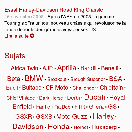
Essai Harley-Davidson Road King Classic
16 novembre 2008
- Après l'ABS en 2008, la gamme
Touring s'offre un tout nouveau châssis qui révolutionne la
tenue de route des grandes voyageuses US
Lire la suite
Sujets
Aprilia
Bandit
Africa Twin
AJP
Benelli
•
•
•
•
•
BMW
Beta
BSA
•
•
Breakout
•
Brough Superior
•
•
Bultaco
CF Moto
Chieftain
Buell
•
•
•
Challenger
•
•
Ducati
Royal
Derbi
Chief Vintage
•
Dark Horse
•
•
•
Enfield
GS
Gilera
Fantic
FTR
•
•
Fat Bob
•
•
•
•
Harley-
Moto Guzzi
GSXR
GSXS
•
•
•
Davidson
Honda
Husaberg
•
•
Hornet
•
•