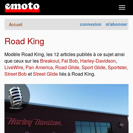
Togg
navig
connexion
m'abonner
Accueil
Road King
Modèle Road King, les 12 articles publiés à ce sujet ainsi
que ceux sur les
Breakout
,
Fat Bob
,
Harley-Davidson
,
LiveWire
,
Pan America
,
Road Glide
,
Sport Glide
,
Sportster
,
Street Bob
et
Street Glide
liés à Road King.