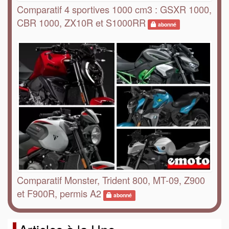
Comparatif 4 sportives 1000 cm3 : GSXR 1000,
CBR 1000, ZX10R et S1000RR
abonné
Comparatif Monster, Trident 800, MT-09, Z900
et F900R, permis A2
abonné