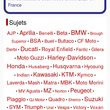
France
Sujets
BMW
Aprilia
Beta
AJP
Benelli
•
•
•
•
•
Brough
BSA
Bultaco
CF Moto
Buell
Superior
•
•
•
•
•
Ducati
Royal Enfield
Gilera
Derbi
Fantic
•
•
•
•
Harley-Davidson
Moto Guzzi
•
•
•
Honda
Husqvarna
Hyosung
Husaberg
•
•
•
Kawasaki
KTM
Kymco
Indian
•
•
•
•
•
MBK
Matra
Moto Morini
Laverda
Mash
•
•
•
•
Peugeot
MZ
MV Agusta
•
•
•
Norton
•
•
Suzuki
Piaggio
Quadro
•
QJ Motor
•
•
Sherco
•
SYM
Triumph
Voxan
Vespa
Victory
•
•
•
Ural
•
•
•