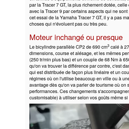
par la Tracer 7 GT, la plus richement dotée, celle 
avec la Tracer 9 par certains aspects qui ne son
cet essai de la Yamaha Tracer 7 GT, il y a pas m
choses qui n'évoluent pas ou très peu.
Moteur inchangé ou presque
3
Le bicylindre parallèle CP2 de 690 cm
calé à 27
dimensions, course et alésage, et les mêmes per
(250 tr/min plus bas) et un couple de 68 Nm à 6
qu'on va trouver la différence par contre, c'est
qui est distribuée de façon plus linéaire et un cou
régimes où on l'utilise beaucoup en ville ou à u
avantage dès qu'on va parler de tourisme où on s
performances. Ces changements s'accompagnent d
customisable) à utiliser selon vos goûts même si 