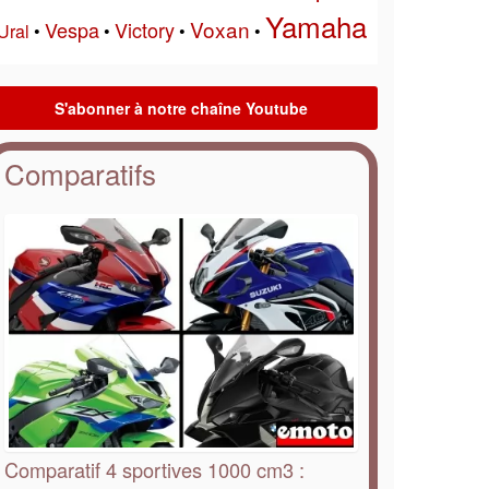
Yamaha
Voxan
Vespa
Victory
Ural
•
•
•
•
Comparatifs
Comparatif 4 sportives 1000 cm3 :