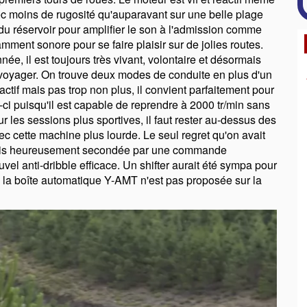
avec moins de rugosité qu'auparavant sur une belle plage
se du réservoir pour amplifier le son à l'admission comme
amment sonore pour se faire plaisir sur de jolies routes.
ée, il est toujours très vivant, volontaire et désormais
de voyager. On trouve deux modes de conduite en plus d'un
tif mais pas trop non plus, il convient parfaitement pour
i-ci puisqu'il est capable de reprendre à 2000 tr/min sans
r les sessions plus sportives, il faut rester au-dessus des
avec cette machine plus lourde. Le seul regret qu'on avait
e mais heureusement secondée par une commande
vel anti-dribble efficace. Un shifter aurait été sympa pour
ue la boîte automatique Y-AMT n'est pas proposée sur la