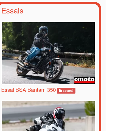
Essais
Essai BSA Bantam 350
abonné