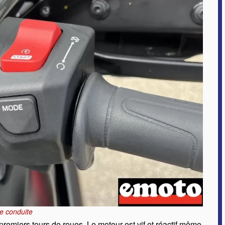
de conduite
remiers tours de roues. Le moteur est vif et réactif même