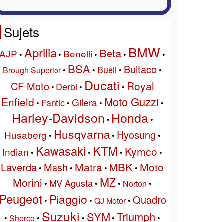
Sujets
BMW
Aprilia
Beta
AJP
Benelli
•
•
•
•
•
BSA
Bultaco
Buell
Brough Superior
•
•
•
•
Ducati
Royal
CF Moto
Derbi
•
•
•
Moto Guzzi
Enfield
Gilera
Fantic
•
•
•
•
Harley-Davidson
Honda
•
•
Husqvarna
Hyosung
Husaberg
•
•
•
Kawasaki
KTM
Kymco
Indian
•
•
•
•
MBK
Matra
Moto
Laverda
Mash
•
•
•
•
MZ
Morini
MV Agusta
•
•
•
Norton
•
Peugeot
Piaggio
Quadro
•
•
QJ Motor
•
Suzuki
SYM
Triumph
•
Sherco
•
•
•
•