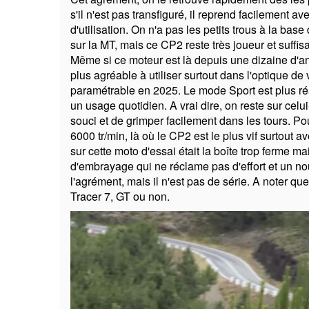
s'il n'est pas transfiguré, il reprend facilement 
d'utilisation. On n'a pas les petits trous à la ba
sur la MT, mais ce CP2 reste très joueur et suffis
Même si ce moteur est là depuis une dizaine d'ann
plus agréable à utiliser surtout dans l'optique 
paramétrable en 2025. Le mode Sport est plus réac
un usage quotidien. A vrai dire, on reste sur celu
souci et de grimper facilement dans les tours. Pou
6000 tr/min, là où le CP2 est le plus vif surtout 
sur cette moto d'essai était la boîte trop ferm
d'embrayage qui ne réclame pas d'effort et un nou
l'agrément, mais il n'est pas de série. A noter q
Tracer 7, GT ou non.