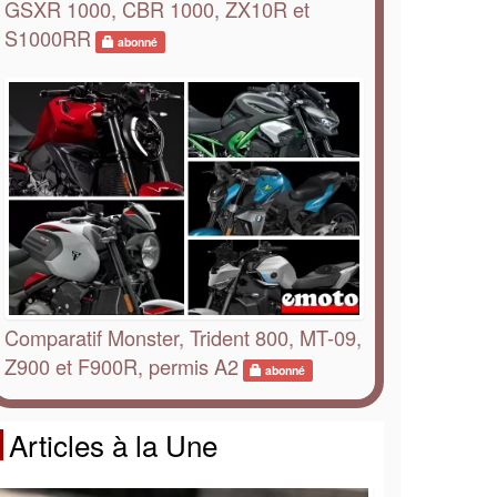
GSXR 1000, CBR 1000, ZX10R et
S1000RR
abonné
Comparatif Monster, Trident 800, MT-09,
Z900 et F900R, permis A2
abonné
Articles à la Une