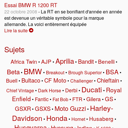
Essai BMW R 1200 RT
22 octobre 2008
- La RT en se bonifiant d'année en année
est devenue un véritable symbole pour la marque
allemande. La voici entièrement équipée
Lire la suite
Sujets
Aprilia
Bandit
Africa Twin
AJP
Benelli
•
•
•
•
•
BMW
Beta
BSA
•
•
Breakout
•
Brough Superior
•
•
Bultaco
CF Moto
Chieftain
Buell
•
•
•
Challenger
•
•
Ducati
Royal
Derbi
Chief Vintage
•
Dark Horse
•
•
•
Enfield
GS
Gilera
Fantic
FTR
•
•
Fat Bob
•
•
•
•
Harley-
Moto Guzzi
GSXR
GSXS
•
•
•
Davidson
Honda
Husaberg
•
•
Hornet
•
•
Husqvarna
Hyosung
Indian