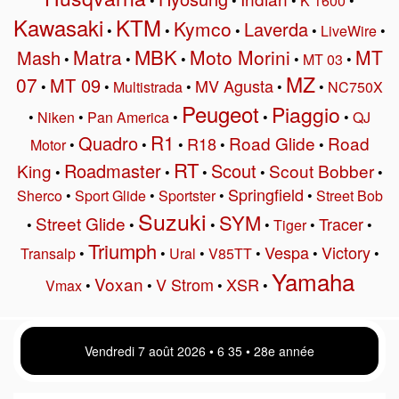
•
•
•
K 1600
•
Kawasaki
KTM
Kymco
Laverda
•
•
•
•
LiveWire
•
MBK
Matra
Moto Morini
MT
Mash
•
•
•
•
MT 03
•
MZ
07
MT 09
MV Agusta
•
•
Multistrada
•
•
•
NC750X
Peugeot
Piaggio
•
Niken
•
Pan America
•
•
•
QJ
R1
Quadro
Road Glide
Road
R18
Motor
•
•
•
•
•
RT
Roadmaster
Scout
King
Scout Bobber
•
•
•
•
•
Springfield
Sherco
•
Sport Glide
•
Sportster
•
•
Street Bob
Suzuki
SYM
Street Glide
Tracer
•
•
•
•
Tiger
•
•
Triumph
Vespa
Victory
Transalp
•
•
Ural
•
V85TT
•
•
•
Yamaha
Voxan
V Strom
XSR
Vmax
•
•
•
•
Vendredi 7 août 2026 • 6:35 • 28e année