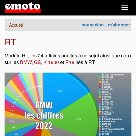
Togg
navig
connexion
m'abonner
Accueil
RT
Modèle RT, les 24 articles publiés à ce sujet ainsi que ceux
sur les
BMW
,
GS
,
K 1600
et
R18
liés à RT.