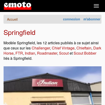
Togg
navig
connexion
m'abonner
Accueil
Springfield
Modèle Springfield, les 12 articles publiés à ce sujet ainsi
que ceux sur les
Challenger
,
Chief Vintage
,
Chieftain
,
Dark
Horse
,
FTR
,
Indian
,
Roadmaster
,
Scout
et
Scout Bobber
liés à Springfield.