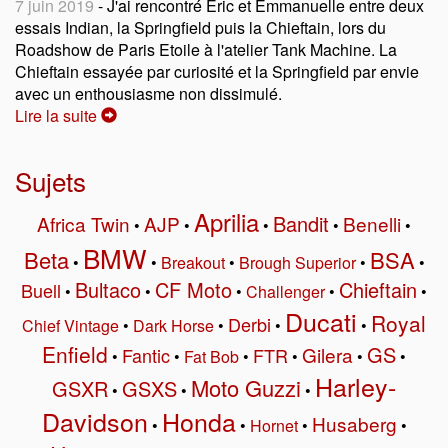
7 juin 2019
- J'ai rencontré Eric et Emmanuelle entre deux
essais Indian, la Springfield puis la Chieftain, lors du
Roadshow de Paris Etoile à l'atelier Tank Machine. La
Chieftain essayée par curiosité et la Springfield par envie
avec un enthousiasme non dissimulé.
Lire la suite
Sujets
Aprilia
Bandit
Africa Twin
AJP
Benelli
•
•
•
•
•
BMW
Beta
BSA
•
•
Breakout
•
Brough Superior
•
•
Bultaco
CF Moto
Chieftain
Buell
•
•
•
Challenger
•
•
Ducati
Royal
Derbi
Chief Vintage
•
Dark Horse
•
•
•
Enfield
GS
Gilera
Fantic
FTR
•
•
Fat Bob
•
•
•
•
Harley-
Moto Guzzi
GSXR
GSXS
•
•
•
Davidson
Honda
Husaberg
•
•
Hornet
•
•