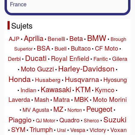
France
Sujets
BMW
Aprilia
Beta
AJP
Benelli
•
•
•
•
•
Brough
BSA
Bultaco
CF Moto
Buell
Superior
•
•
•
•
•
Ducati
Royal Enfield
Gilera
Derbi
Fantic
•
•
•
•
Harley-Davidson
Moto Guzzi
•
•
•
Honda
Husqvarna
Hyosung
Husaberg
•
•
•
Kawasaki
KTM
Kymco
Indian
•
•
•
•
•
MBK
Matra
Moto Morini
Laverda
Mash
•
•
•
•
Peugeot
MZ
MV Agusta
•
•
•
Norton
•
•
Suzuki
Piaggio
Quadro
•
QJ Motor
•
•
Sherco
•
SYM
Triumph
Voxan
Vespa
Victory
•
•
•
Ural
•
•
•