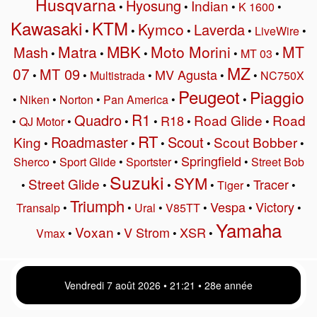
Husqvarna
Hyosung
Indian
•
•
•
K 1600
•
Kawasaki
KTM
Kymco
Laverda
•
•
•
•
LiveWire
•
MBK
Matra
Moto Morini
MT
Mash
•
•
•
•
MT 03
•
MZ
07
MT 09
MV Agusta
•
•
Multistrada
•
•
•
NC750X
Peugeot
Piaggio
•
Niken
•
Norton
•
Pan America
•
•
R1
Quadro
Road Glide
Road
R18
•
QJ Motor
•
•
•
•
•
RT
Roadmaster
Scout
King
Scout Bobber
•
•
•
•
•
Springfield
Sherco
•
Sport Glide
•
Sportster
•
•
Street Bob
Suzuki
SYM
Street Glide
Tracer
•
•
•
•
Tiger
•
•
Triumph
Vespa
Victory
Transalp
•
•
Ural
•
V85TT
•
•
•
Yamaha
Voxan
V Strom
XSR
Vmax
•
•
•
•
Vendredi 7 août 2026 • 21:21 • 28e année