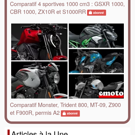
Comparatif 4 sportives 1000 cm3 : GSXR 1000,
CBR 1000, ZX10R et S1000RR
abonné
Comparatif Monster, Trident 800, MT-09, Z900
et F900R, permis A2
abonné
Articles à la Une