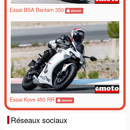
Essai BSA Bantam 350
abonné
Essai Kove 450 RR
abonné
Réseaux sociaux