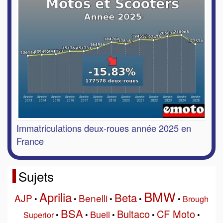
Immatriculations deux-roues année 2025 en
France
Sujets
BMW
Aprilia
Beta
AJP
Benelli
•
•
•
•
•
Brough
BSA
Bultaco
CF Moto
Buell
Superior
•
•
•
•
•