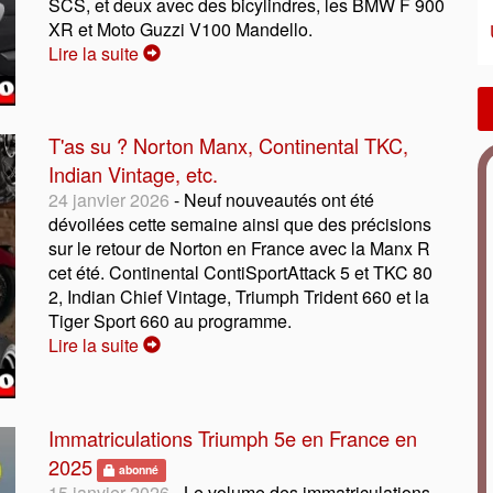
SCS, et deux avec des bicylindres, les BMW F 900
XR et Moto Guzzi V100 Mandello.
Lire la suite
T'as su ? Norton Manx, Continental TKC,
Indian Vintage, etc.
24 janvier 2026
- Neuf nouveautés ont été
dévoilées cette semaine ainsi que des précisions
sur le retour de Norton en France avec la Manx R
cet été. Continental ContiSportAttack 5 et TKC 80
2, Indian Chief Vintage, Triumph Trident 660 et la
Tiger Sport 660 au programme.
Lire la suite
Immatriculations Triumph 5e en France en
2025
abonné
15 janvier 2026
- Le volume des immatriculations