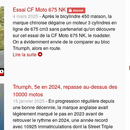
Essai CF Moto 675 NK
abonné
4 mars 2025
- Après le bicylindre 450 maison, la
marque chinoise dégaine un moteur 3 cylindres en
ligne de 675 cm3 sans partenariat qu'on découvre
sur cet essai de la CF Moto 675 NK, le roadster.
On a évidemment envie de le comparer au bloc
Triumph, alors en route.
Lire la suite
Triumph, 5e en 2024, repasse au-dessus des
10000 motos
15 janvier 2025
- En progression régulière depuis
une bonne décennie, la marque anglaise avait
légèrement marqué le pas en 2023 avant de
retrouver le rythme en 2024, une année record
avec 10925 immatriculations dont la Street Triple