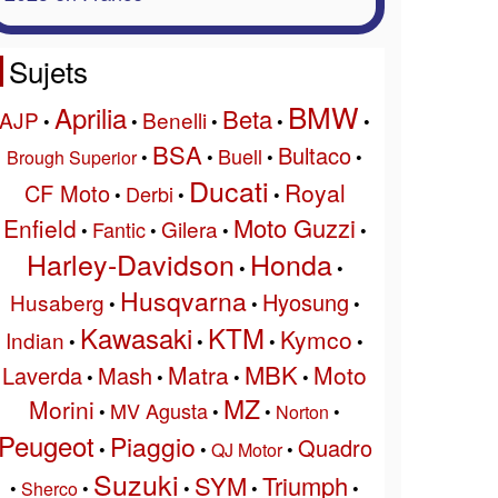
Sujets
BMW
Aprilia
Beta
AJP
Benelli
•
•
•
•
•
BSA
Bultaco
Buell
Brough Superior
•
•
•
•
Ducati
Royal
CF Moto
Derbi
•
•
•
Moto Guzzi
Enfield
Gilera
Fantic
•
•
•
•
Harley-Davidson
Honda
•
•
Husqvarna
Hyosung
Husaberg
•
•
•
Kawasaki
KTM
Kymco
Indian
•
•
•
•
MBK
Matra
Moto
Laverda
Mash
•
•
•
•
MZ
Morini
MV Agusta
•
•
•
Norton
•
Peugeot
Piaggio
Quadro
•
•
QJ Motor
•
Suzuki
SYM
Triumph
•
Sherco
•
•
•
•