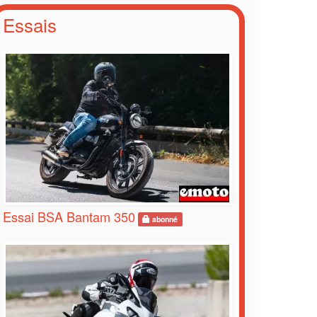
Essais
Essai BSA Bantam 350
abonné