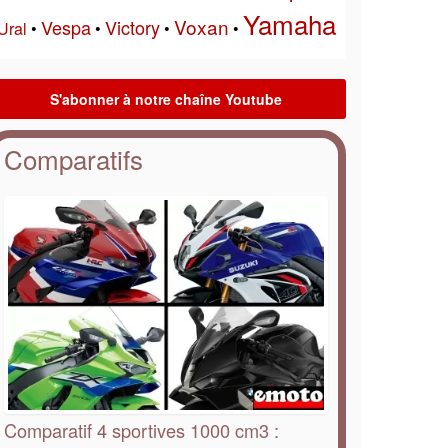
Yamaha
Voxan
Vespa
Victory
Ural
•
•
•
•
Comparatifs
Comparatif 4 sportives 1000 cm3 :