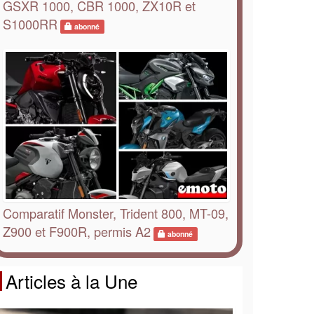
GSXR 1000, CBR 1000, ZX10R et
S1000RR
abonné
Comparatif Monster, Trident 800, MT-09,
Z900 et F900R, permis A2
abonné
Articles à la Une