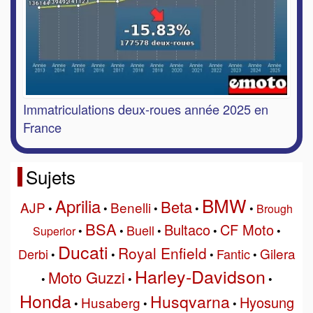
Immatriculations deux-roues année 2025 en
France
Sujets
BMW
Aprilia
Beta
AJP
Benelli
•
•
•
•
•
Brough
BSA
Bultaco
CF Moto
Buell
Superior
•
•
•
•
•
Ducati
Royal Enfield
Gilera
Derbi
Fantic
•
•
•
•
Harley-Davidson
Moto Guzzi
•
•
•
Honda
Husqvarna
Hyosung
Husaberg
•
•
•