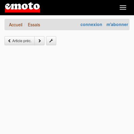
Togg
navig
connexion
m'abonner
Accueil
Essais
Article préc.