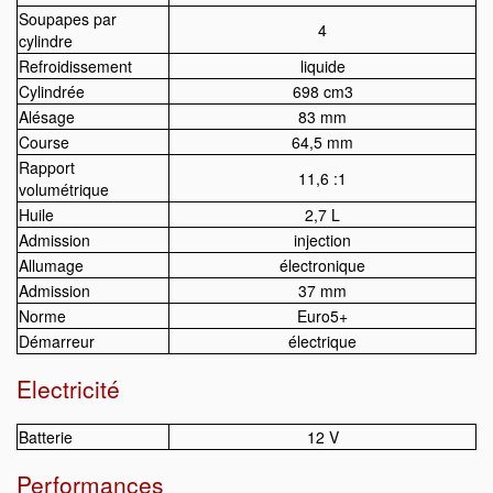
Soupapes par
4
cylindre
Refroidissement
liquide
Cylindrée
698 cm3
Alésage
83 mm
Course
64,5 mm
Rapport
11,6 :1
volumétrique
Huile
2,7 L
Admission
injection
Allumage
électronique
Admission
37 mm
Norme
Euro5+
Démarreur
électrique
Electricité
Batterie
12 V
Performances