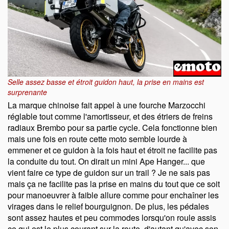
Selle assez basse et étroit guidon haut, la prise en mains est
surprenante
La marque chinoise fait appel à une fourche Marzocchi
réglable tout comme l'amortisseur, et des étriers de freins
radiaux Brembo pour sa partie cycle. Cela fonctionne bien
mais une fois en route cette moto semble lourde à
emmener et ce guidon à la fois haut et étroit ne facilite pas
la conduite du tout. On dirait un mini Ape Hanger... que
vient faire ce type de guidon sur un trail ? Je ne sais pas
mais ça ne facilite pas la prise en mains du tout que ce soit
pour manoeuvrer à faible allure comme pour enchaîner les
virages dans le relief bourguignon. De plus, les pédales
sont assez hautes et peu commodes lorsqu'on roule assis
ce qui est le plus courant sur la route, d'autant qu'avec son