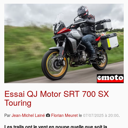
Essai QJ Motor SRT 700 SX
Touring
Par
Jean-Michel Lainé
Florian Meuret
le
07/07/2025 à 20:00
.
Les trails ont le vent en poupe quelle que soit la