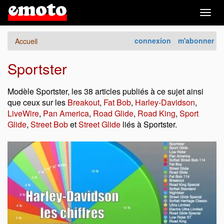
Togg
navig
connexion
m'abonner
Accueil
Sportster
Modèle Sportster, les 38 articles publiés à ce sujet ainsi
que ceux sur les
Breakout
,
Fat Bob
,
Harley-Davidson
,
LiveWire
,
Pan America
,
Road Glide
,
Road King
,
Sport
Glide
,
Street Bob
et
Street Glide
liés à Sportster.