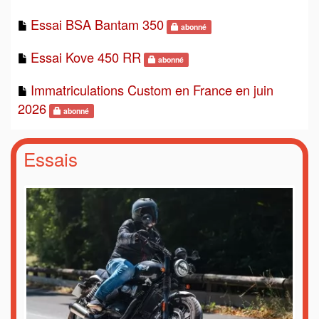
Essai BSA Bantam 350
abonné
Essai Kove 450 RR
abonné
Immatriculations Custom en France en juin
2026
abonné
Essais