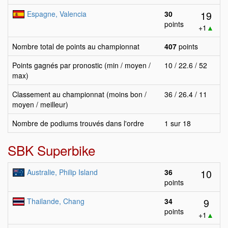
19
Espagne, Valencia
30
points
+1
▲
Nombre total de points au championnat
407
points
Points gagnés par pronostic (min / moyen /
10 / 22.6 / 52
max)
Classement au championnat (moins bon /
36 / 26.4 / 11
moyen / meilleur)
Nombre de podiums trouvés dans l'ordre
1 sur 18
SBK Superbike
10
Australie, Philip Island
36
points
9
Thailande, Chang
34
points
+1
▲