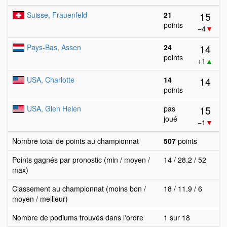
15
Suisse, Frauenfeld
21
points
−4
▼
14
Pays-Bas, Assen
24
points
+1
▲
14
USA, Charlotte
14
points
15
USA, Glen Helen
pas
joué
−1
▼
Nombre total de points au championnat
507
points
Points gagnés par pronostic (min / moyen /
14 / 28.2 / 52
max)
Classement au championnat (moins bon /
18 / 11.9 / 6
moyen / meilleur)
Nombre de podiums trouvés dans l'ordre
1 sur 18