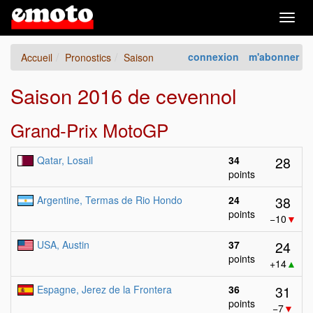
Togg
navig
connexion
m'abonner
Accueil
Pronostics
Saison
Saison 2016 de cevennol
Grand-Prix MotoGP
28
Qatar, Losail
34
points
38
Argentine, Termas de Rio Hondo
24
points
−10
▼
24
USA, Austin
37
points
+14
▲
31
Espagne, Jerez de la Frontera
36
points
−7
▼