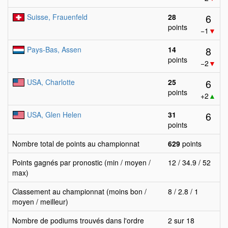
6
Suisse, Frauenfeld
28
points
−1
▼
8
Pays-Bas, Assen
14
points
−2
▼
6
USA, Charlotte
25
points
+2
▲
6
USA, Glen Helen
31
points
Nombre total de points au championnat
629
points
Points gagnés par pronostic (min / moyen /
12 / 34.9 / 52
max)
Classement au championnat (moins bon /
8 / 2.8 / 1
moyen / meilleur)
Nombre de podiums trouvés dans l'ordre
2 sur 18