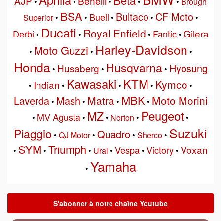
Beta
AJP
Benelli
•
•
•
•
•
Brough
BSA
Bultaco
CF Moto
Buell
Superior
•
•
•
•
•
Ducati
Royal Enfield
Gilera
Derbi
Fantic
•
•
•
•
Harley-Davidson
Moto Guzzi
•
•
•
Honda
Husqvarna
Hyosung
Husaberg
•
•
•
Kawasaki
KTM
Kymco
Indian
•
•
•
•
•
MBK
Matra
Moto Morini
Laverda
Mash
•
•
•
•
Peugeot
MZ
MV Agusta
•
•
•
Norton
•
•
Suzuki
Piaggio
Quadro
•
QJ Motor
•
•
Sherco
•
SYM
Triumph
Voxan
Vespa
Victory
•
•
•
Ural
•
•
•
Yamaha
•