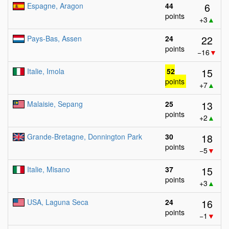
6
Espagne, Aragon
44
points
+3
▲
22
Pays-Bas, Assen
24
points
−16
▼
15
Italie, Imola
52
points
+7
▲
13
Malaisie, Sepang
25
points
+2
▲
18
Grande-Bretagne, Donnington Park
30
points
−5
▼
15
Italie, Misano
37
points
+3
▲
16
USA, Laguna Seca
24
points
−1
▼