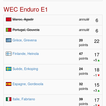
WEC Enduro E1
6
Maroc, Agadir
annulé
6
Portugal, Gouveia
annulé
22
Grèce, Grevena
20
points
17
Finlande, Heinola
47
points
+5
▲
18
Suède, Enkoping
24
points
−1
▼
15
Espagne, Gordexola
32
points
+3
▲
17
Italie, Fabriano
39
points
−2
▼