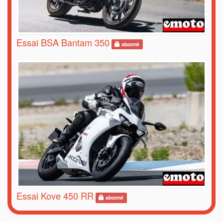
Essai BSA Bantam 350
abonné
Essai Kove 450 RR
abonné