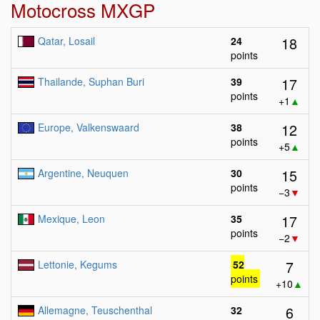
Motocross MXGP
18
Qatar, Losail
24
points
17
Thailande, Suphan Buri
39
points
+1
▲
12
Europe, Valkenswaard
38
points
+5
▲
15
Argentine, Neuquen
30
points
−3
▼
17
Mexique, Leon
35
points
−2
▼
7
Lettonie, Kegums
52
points
+10
▲
6
Allemagne, Teuschenthal
32