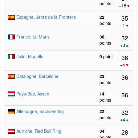
points
−18
▼
35
Espagne, Jerez de la Frontera
22
points
−1
▼
32
France, Le Mans
38
points
+3
▲
36
Italie, Mugello
0
point
−4
▼
36
Catalogne, Barcelone
22
points
36
Pays-Bas, Assen
14
points
32
Allemagne, Sachsenring
22
points
+4
▲
28
Autriche, Red Bull Ring
34
points