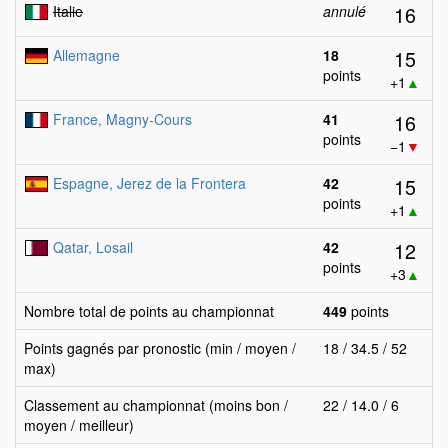
16
Italie
annulé
15
Allemagne
18
points
+1
▲
16
France, Magny-Cours
41
points
−1
▼
15
Espagne, Jerez de la Frontera
42
points
+1
▲
12
Qatar, Losail
42
points
+3
▲
Nombre total de points au championnat
449
points
Points gagnés par pronostic (min / moyen /
18 / 34.5 / 52
max)
Classement au championnat (moins bon /
22 / 14.0 / 6
moyen / meilleur)