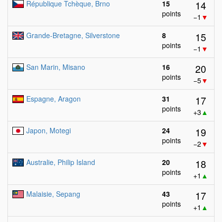
14
République Tchèque, Brno
15
points
−1
▼
15
Grande-Bretagne, Silverstone
8
points
−1
▼
20
San Marin, Misano
16
points
−5
▼
17
Espagne, Aragon
31
points
+3
▲
19
Japon, Motegi
24
points
−2
▼
18
Australie, Philip Island
20
points
+1
▲
17
Malaisie, Sepang
43
points
+1
▲