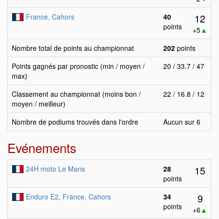
12
France, Cahors
40
points
+5
▲
Nombre total de points au championnat
202
points
Points gagnés par pronostic (min / moyen /
20 / 33.7 / 47
max)
Classement au championnat (moins bon /
22 / 16.8 / 12
moyen / meilleur)
Nombre de podiums trouvés dans l'ordre
Aucun sur 6
Evénements
15
24H moto Le Mans
28
points
9
Enduro E2, France, Cahors
34
points
+6
▲