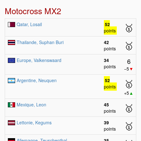
Motocross MX2
Qatar, Losail
52
🥇
points
Thailande, Suphan Buri
42
🥇
points
6
Europe, Valkenswaard
34
points
−5
▼
Argentine, Neuquen
52
🥇
points
+5
▲
Mexique, Leon
45
🥇
points
Lettonie, Kegums
39
🥇
points
Allemagne, Teuschenthal
35