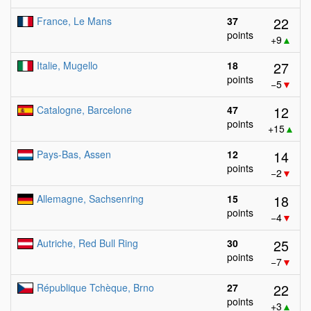
22
France, Le Mans
37
points
+9
▲
27
Italie, Mugello
18
points
−5
▼
12
Catalogne, Barcelone
47
points
+15
▲
14
Pays-Bas, Assen
12
points
−2
▼
18
Allemagne, Sachsenring
15
points
−4
▼
25
Autriche, Red Bull Ring
30
points
−7
▼
22
République Tchèque, Brno
27
points
+3
▲