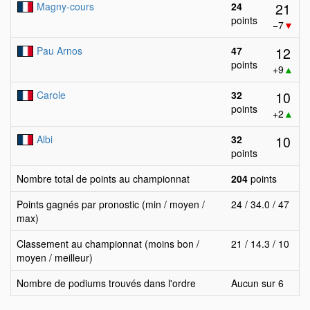
21
Magny-cours
24
points
−7
▼
12
Pau Arnos
47
points
+9
▲
10
Carole
32
points
+2
▲
10
Albi
32
points
Nombre total de points au championnat
204
points
Points gagnés par pronostic (min / moyen /
24 / 34.0 / 47
max)
Classement au championnat (moins bon /
21 / 14.3 / 10
moyen / meilleur)
Nombre de podiums trouvés dans l'ordre
Aucun sur 6