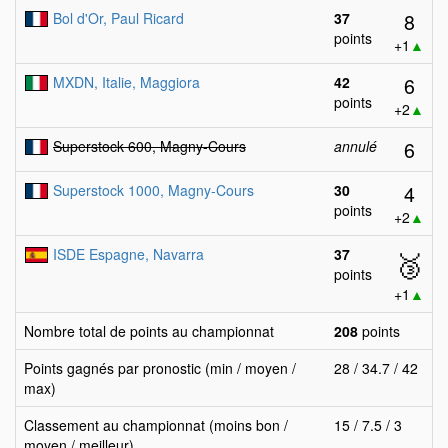
8
Bol d'Or, Paul Ricard
37
points
+1
▲
6
MXDN, Italie, Maggiora
42
points
+2
▲
6
Superstock 600, Magny-Cours
annulé
4
Superstock 1000, Magny-Cours
30
points
+2
▲
ISDE Espagne, Navarra
37
🥉
points
+1
▲
Nombre total de points au championnat
208
points
Points gagnés par pronostic (min / moyen /
28 / 34.7 / 42
max)
Classement au championnat (moins bon /
15 / 7.5 / 3
moyen / meilleur)