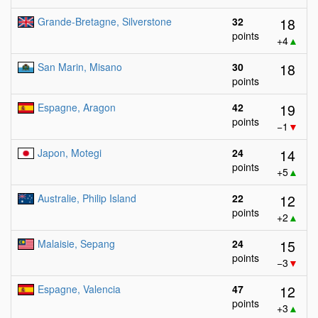
18
Grande-Bretagne, Silverstone
32
points
+4
▲
18
San Marin, Misano
30
points
19
Espagne, Aragon
42
points
−1
▼
14
Japon, Motegi
24
points
+5
▲
12
Australie, Philip Island
22
points
+2
▲
15
Malaisie, Sepang
24
points
−3
▼
12
Espagne, Valencia
47
points
+3
▲