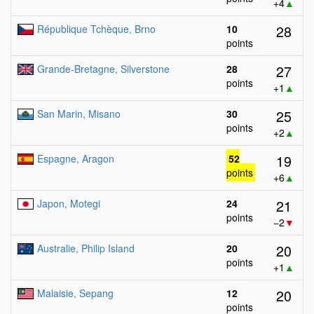
+4
▲
28
République Tchèque, Brno
10
points
27
Grande-Bretagne, Silverstone
28
points
+1
▲
25
San Marin, Misano
30
points
+2
▲
19
Espagne, Aragon
52
points
+6
▲
21
Japon, Motegi
24
points
−2
▼
20
Australie, Philip Island
20
points
+1
▲
20
Malaisie, Sepang
12
points