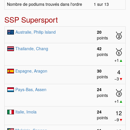
Nombre de podiums trouvés dans l'ordre
1 sur 13
SSP Supersport
Australie, Philip Island
20
🥈
points
Thailande, Chang
42
🥇
points
+1
▲
4
Espagne, Aragon
30
points
−3
▼
Pays-Bas, Assen
24
🥉
points
+1
▲
12
Italie, Imola
24
points
−9
▼