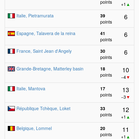
points
+1
▲
6
Italie, Pietramurata
39
points
6
Espagne, Talavera de la reina
41
points
6
France, Saint Jean d'Angely
30
points
10
Grande-Bretagne, Matterley basin
18
points
−4
▼
13
Italie, Mantova
17
points
−3
▼
12
République Tchèque, Loket
33
points
+1
▲
11
Belgique, Lommel
20
points
+1
▲