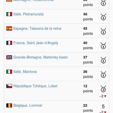
🥇
points
Italie, Pietramurata
40
🥇
points
Espagne, Talavera de la reina
45
🥇
points
France, Saint Jean d'Angely
40
🥇
points
Grande-Bretagne, Matterley basin
37
🥇
points
Italie, Mantova
36
🥇
points
République Tchèque, Loket
12
🥉
points
−2
▼
5
Belgique, Lommel
22
points
−2
▼