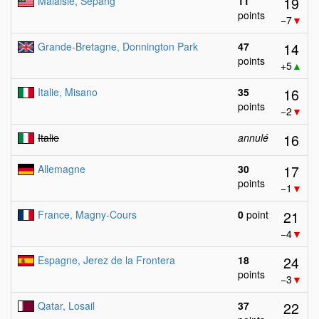
19
Malaisie, Sepang
11
points
−7
▼
14
Grande-Bretagne, Donnington Park
47
points
+5
▲
16
Italie, Misano
35
points
−2
▼
16
Italie
annulé
17
Allemagne
30
points
−1
▼
21
France, Magny-Cours
0
point
−4
▼
24
Espagne, Jerez de la Frontera
18
points
−3
▼
22
Qatar, Losail
37