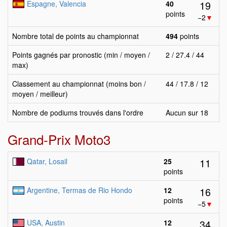
19
Espagne, Valencia
40
points
−2
▼
Nombre total de points au championnat
494
points
Points gagnés par pronostic (min / moyen /
2 / 27.4 / 44
max)
Classement au championnat (moins bon /
44 / 17.8 / 12
moyen / meilleur)
Nombre de podiums trouvés dans l'ordre
Aucun sur 18
Grand-Prix Moto3
11
Qatar, Losail
25
points
16
Argentine, Termas de Rio Hondo
12
points
−5
▼
34
USA, Austin
12