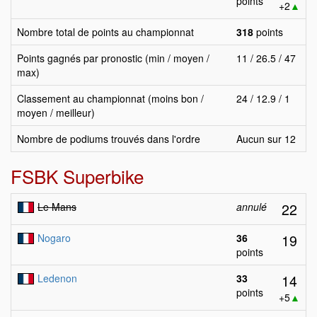
points
+2
▲
Nombre total de points au championnat
318
points
Points gagnés par pronostic (min / moyen /
11 / 26.5 / 47
max)
Classement au championnat (moins bon /
24 / 12.9 / 1
moyen / meilleur)
Nombre de podiums trouvés dans l'ordre
Aucun sur 12
FSBK Superbike
22
Le Mans
annulé
19
Nogaro
36
points
14
Ledenon
33
points
+5
▲