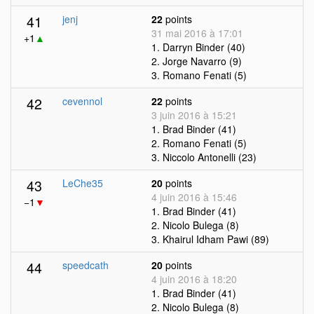
41
jenj
22
points
31 mai 2016 à 17:01
+1
▲
1. Darryn Binder (40)
2. Jorge Navarro (9)
3. Romano Fenati (5)
42
cevennol
22
points
3 juin 2016 à 15:21
1. Brad Binder (41)
2. Romano Fenati (5)
3. Niccolo Antonelli (23)
43
LeChe35
20
points
4 juin 2016 à 15:46
−1
▼
1. Brad Binder (41)
2. Nicolo Bulega (8)
3. Khairul Idham Pawi (89)
44
speedcath
20
points
4 juin 2016 à 18:20
1. Brad Binder (41)
2. Nicolo Bulega (8)