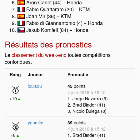
Aron Canet (44) − Honda
Fabio Quartararo (20) − KTM
Joan Mir (36) − KTM
Fabio di Giannantonio (4) − Honda
Jakub Kornfeil (84) − Honda
Résultats des pronostics
Le
classement du week-end
toutes compétitions
confondues.
Rang
Joueur
Pronostic
🥇
louisou
45
points
4 juin 2016 à 18:15
+10
▲
1. Jorge Navarro (9)
2. Brad Binder (41)
3. Nicolo Bulega (8)
🥈
yenmimi
39
points
4 juin 2016 à 15:42
+8
▲
1. Brad Binder (41)