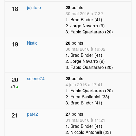
18
jujutoto
28
points
30 mai 2016 à 7:32
1. Brad Binder (41)
2. Jorge Navarro (9)
3. Fabio Quartararo (20)
19
Nistic
28
points
30 mai 2016 à 19:02
1. Brad Binder (41)
2. Jorge Navarro (9)
3. Fabio Quartararo (20)
20
solene74
28
points
4 juin 2016 à 17:41
+3
▲
1. Fabio Quartararo (20)
2. Enea Bastianini (33)
3. Brad Binder (41)
21
pat42
27
points
31 mai 2016 à 11:21
1. Brad Binder (41)
2. Niccolo Antonelli (23)