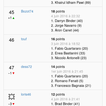
3. Khairul Idham Pawi (89)
45
Bozot74
18
points
4 juin 2016 à 22:32
+1
▲
1. Darryn Binder (40)
2. Jorge Navarro (9)
3. Aron Canet (44)
46
touf
16
points
3 juin 2016 à 18:52
1. Fabio Quartararo (20)
2. Enea Bastianini (33)
3. Niccolo Antonelli (23)
47
dess72
14
points
1er juin 2016 à 21:45
−1
▼
1. Fabio Quartararo (20)
2. Romano Fenati (5)
3. Francesco Bagnaia (21)
💥
loris46
12
points
4 juin 2016 à 21:41
−3
▼
1. Brad Binder (41)