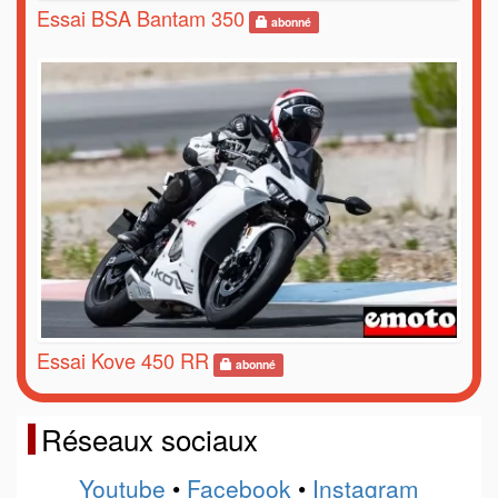
Essai BSA Bantam 350
abonné
Essai Kove 450 RR
abonné
Réseaux sociaux
Youtube
•
Facebook
•
Instagram