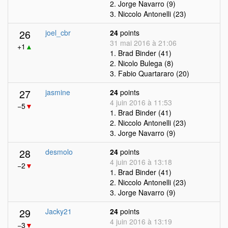
2. Jorge Navarro (9)
3. Niccolo Antonelli (23)
26
joel_cbr
24
points
31 mai 2016 à 21:06
+1
▲
1. Brad Binder (41)
2. Nicolo Bulega (8)
3. Fabio Quartararo (20)
27
jasmine
24
points
4 juin 2016 à 11:53
−5
▼
1. Brad Binder (41)
2. Niccolo Antonelli (23)
3. Jorge Navarro (9)
28
desmolo
24
points
4 juin 2016 à 13:18
−2
▼
1. Brad Binder (41)
2. Niccolo Antonelli (23)
3. Jorge Navarro (9)
29
Jacky21
24
points
4 juin 2016 à 13:19
−3
▼