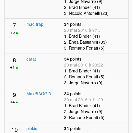
1. Jorge Navarro (9)
2. Brad Binder (41)
3. Niccolo Antonelli (23)
7
mac-trap
34
points
23 mai 2016 à 9:15
+5
▲
1. Brad Binder (41)
2. Enea Bastianini (33)
3. Romano Fenati (5)
8
carat
34
points
29 mai 2016 à 20:22
+1
▲
1. Brad Binder (41)
2. Romano Fenati (5)
3. Jorge Navarro (9)
9
MaxBIAGGI3
34
points
30 mai 2016 à 11:29
+4
▲
1. Brad Binder (41)
2. Jorge Navarro (9)
3. Romano Fenati (5)
10
pinkie
34
points