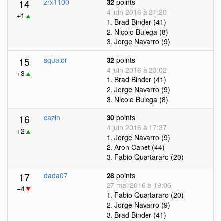
14
zrx1100
32
points
4 juin 2016 à 21:20
+1
▲
1. Brad Binder (41)
2. Nicolo Bulega (8)
3. Jorge Navarro (9)
15
squalor
32
points
4 juin 2016 à 23:02
+3
▲
1. Brad Binder (41)
2. Jorge Navarro (9)
3. Nicolo Bulega (8)
16
cazin
30
points
4 juin 2016 à 17:37
+2
▲
1. Jorge Navarro (9)
2. Aron Canet (44)
3. Fabio Quartararo (20)
17
dada07
28
points
27 mai 2016 à 19:06
−4
▼
1. Fabio Quartararo (20)
2. Jorge Navarro (9)
3. Brad Binder (41)