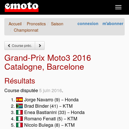
Togg
navig
connexion
m'abonner
Accueil
Pronostics
Saison
Championnat
Course préc.
Grand-Prix Moto3 2016
Catalogne, Barcelone
Résultats
Course disputée
5 juin 2016
.
Jorge Navarro (9) − Honda
Brad Binder (41) − KTM
Enea Bastianini (33) − Honda
Romano Fenati (5) − KTM
Nicolo Bulega (8) − KTM