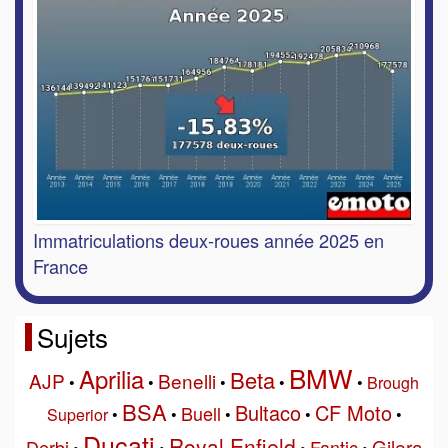
Immatriculations deux-roues année 2025 en
France
Sujets
BMW
Aprilia
Beta
AJP
Benelli
•
•
•
•
•
Brough
BSA
Bultaco
CF Moto
Buell
Superior
•
•
•
•
•
Ducati
Royal Enfield
Gilera
Derbi
Fantic