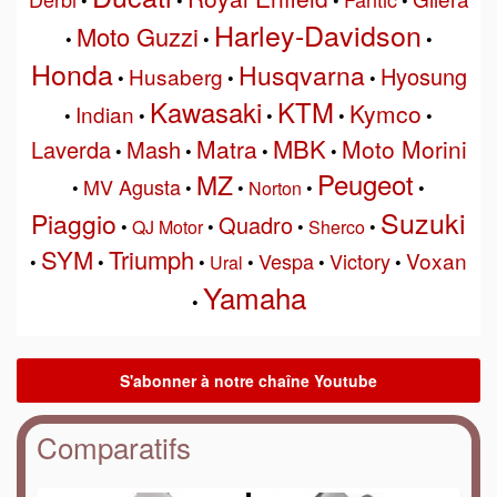
•
•
•
•
Harley-Davidson
Moto Guzzi
•
•
•
Honda
Husqvarna
Hyosung
Husaberg
•
•
•
Kawasaki
KTM
Kymco
Indian
•
•
•
•
•
MBK
Matra
Moto Morini
Laverda
Mash
•
•
•
•
Peugeot
MZ
MV Agusta
•
•
•
Norton
•
•
Suzuki
Piaggio
Quadro
•
QJ Motor
•
•
Sherco
•
SYM
Triumph
Voxan
Vespa
Victory
•
•
•
Ural
•
•
•
Yamaha
•
Comparatifs