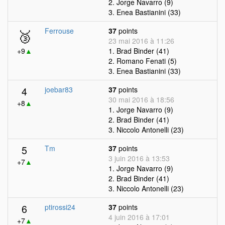
2. Jorge Navarro (9)
3. Enea Bastianini (33)
🥉
Ferrouse
37
points
23 mai 2016 à 11:26
+9
▲
1. Brad Binder (41)
2. Romano Fenati (5)
3. Enea Bastianini (33)
4
joebar83
37
points
30 mai 2016 à 18:56
+8
▲
1. Jorge Navarro (9)
2. Brad Binder (41)
3. Niccolo Antonelli (23)
5
Tm
37
points
3 juin 2016 à 13:53
+7
▲
1. Jorge Navarro (9)
2. Brad Binder (41)
3. Niccolo Antonelli (23)
6
ptirossi24
37
points
4 juin 2016 à 17:01
+7
▲