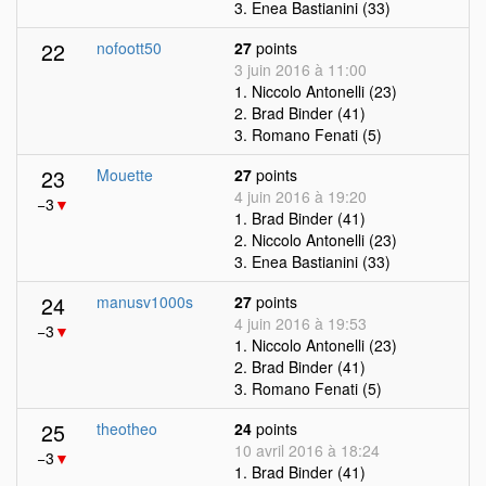
3. Enea Bastianini (33)
22
nofoott50
27
points
3 juin 2016 à 11:00
1. Niccolo Antonelli (23)
2. Brad Binder (41)
3. Romano Fenati (5)
23
Mouette
27
points
4 juin 2016 à 19:20
−3
▼
1. Brad Binder (41)
2. Niccolo Antonelli (23)
3. Enea Bastianini (33)
24
manusv1000s
27
points
4 juin 2016 à 19:53
−3
▼
1. Niccolo Antonelli (23)
2. Brad Binder (41)
3. Romano Fenati (5)
25
theotheo
24
points
10 avril 2016 à 18:24
−3
▼
1. Brad Binder (41)