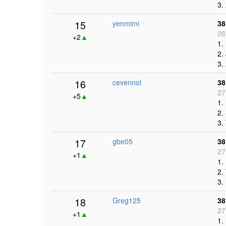
3.
15
yenmimi
38
26
+2
▲
1.
2.
3.
16
cevennol
38
27
+5
▲
1.
2.
3.
17
gbe05
38
27
+1
▲
1.
2.
3.
18
Greg125
38
27
+1
▲
1.