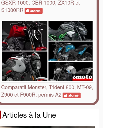
GSXR 1000, CBR 1000, ZX10R et
S1000RR
abonné
Comparatif Monster, Trident 800, MT-09,
Z900 et F900R, permis A2
abonné
Articles à la Une