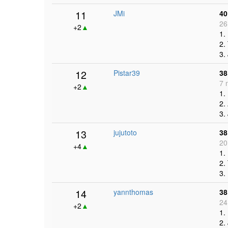
11
JMi
40
26
+2
▲
1.
2.
3.
12
Pistar39
38
7 
+2
▲
1.
2.
3.
13
jujutoto
38
20
+4
▲
1.
2.
3.
14
yannthomas
38
24
+2
▲
1.
2.