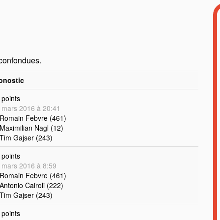
 confondues.
onostic
points
 mars 2016 à 20:41
 Romain Febvre (461)
 Maximilian Nagl (12)
 Tim Gajser (243)
points
 mars 2016 à 8:59
 Romain Febvre (461)
 Antonio Cairoli (222)
 Tim Gajser (243)
points