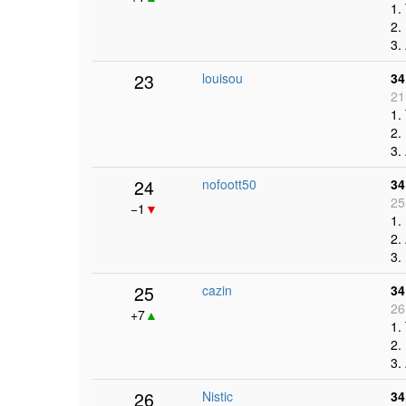
1.
2.
3.
23
louisou
34
21
1.
2.
3.
24
nofoott50
34
25
−1
▼
1.
2.
3.
25
cazin
34
26
+7
▲
1.
2.
3.
26
Nistic
34