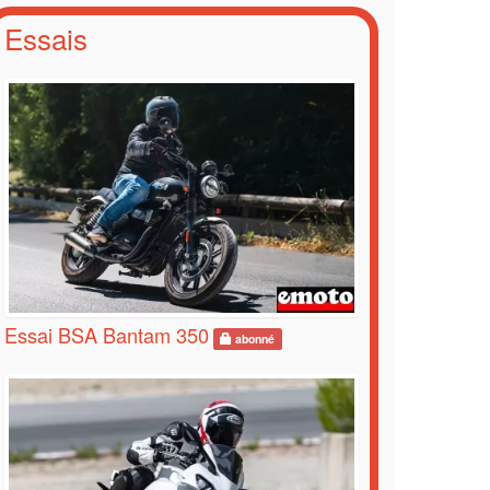
Essais
Essai BSA Bantam 350
abonné