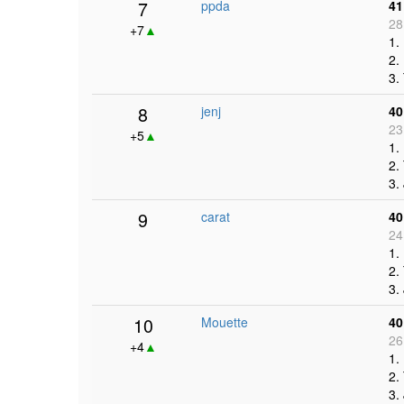
7
ppda
41
28
+7
▲
1.
2.
3.
8
jenj
40
23
+5
▲
1.
2.
3.
9
carat
40
24
1.
2.
3.
10
Mouette
40
26
+4
▲
1.
2.
3.