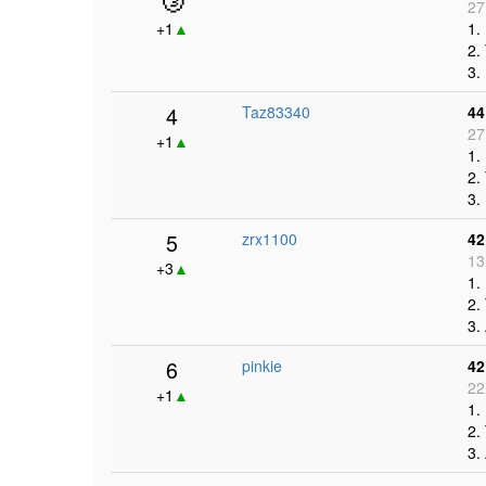
27
+1
▲
1.
2.
3.
4
Taz83340
44
27
+1
▲
1.
2.
3.
5
zrx1100
42
13
+3
▲
1.
2.
3.
6
pinkie
42
22
+1
▲
1.
2.
3.