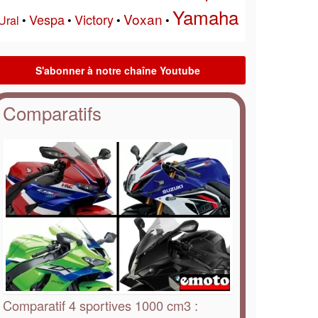
Yamaha
Voxan
Vespa
Victory
Ural
•
•
•
•
Comparatifs
Comparatif 4 sportives 1000 cm3 :