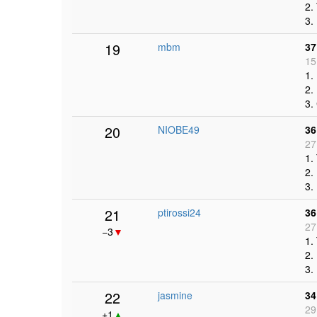
2.
3.
19
mbm
37
15
1.
2.
3.
20
NIOBE49
36
27
1.
2.
3.
21
ptirossi24
36
27
−3
▼
1.
2.
3.
22
jasmine
34
29
+1
▲