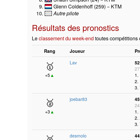
Glenn Coldenhoff (259) − KTM
Autre pilote
Résultats des pronostics
Le
classement du week-end
toutes compétitions
Rang
Joueur
Pr
🥇
Lav
52
27
+5
▲
1.
2.
3.
🥈
joebar83
45
24
+3
▲
1.
2.
3.
🥉
desmolo
44