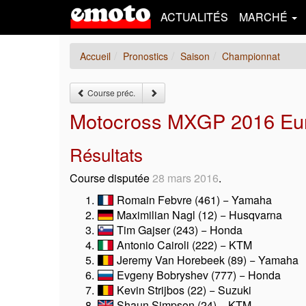
ACTUALITÉS
MARCHÉ
Accueil
Pronostics
Saison
Championnat
Course préc.
Motocross MXGP 2016 Eur
Résultats
Course disputée
28 mars 2016
.
Romain Febvre (461) − Yamaha
Maximilian Nagl (12) − Husqvarna
Tim Gajser (243) − Honda
Antonio Cairoli (222) − KTM
Jeremy Van Horebeek (89) − Yamaha
Evgeny Bobryshev (777) − Honda
Kevin Strijbos (22) − Suzuki
Shaun Simpson (24) − KTM