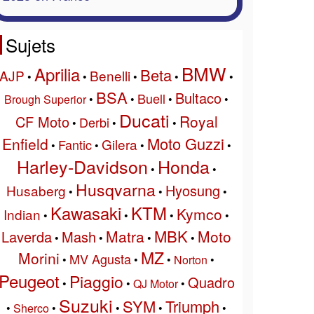
Sujets
BMW
Aprilia
Beta
AJP
Benelli
•
•
•
•
•
BSA
Bultaco
Buell
Brough Superior
•
•
•
•
Ducati
Royal
CF Moto
Derbi
•
•
•
Moto Guzzi
Enfield
Gilera
Fantic
•
•
•
•
Harley-Davidson
Honda
•
•
Husqvarna
Hyosung
Husaberg
•
•
•
Kawasaki
KTM
Kymco
Indian
•
•
•
•
MBK
Matra
Moto
Laverda
Mash
•
•
•
•
MZ
Morini
MV Agusta
•
•
•
Norton
•
Peugeot
Piaggio
Quadro
•
•
QJ Motor
•
Suzuki
SYM
Triumph
•
Sherco
•
•
•
•