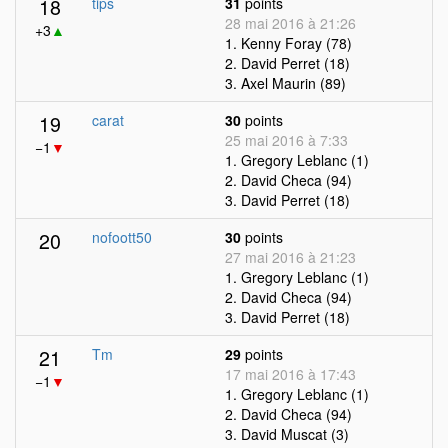
18
tips
31
points
28 mai 2016 à 21:26
+3
▲
1. Kenny Foray (78)
2. David Perret (18)
3. Axel Maurin (89)
19
carat
30
points
25 mai 2016 à 7:33
−1
▼
1. Gregory Leblanc (1)
2. David Checa (94)
3. David Perret (18)
20
nofoott50
30
points
27 mai 2016 à 21:23
1. Gregory Leblanc (1)
2. David Checa (94)
3. David Perret (18)
21
Tm
29
points
17 mai 2016 à 17:43
−1
▼
1. Gregory Leblanc (1)
2. David Checa (94)
3. David Muscat (3)