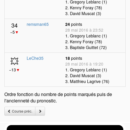
1. Gregory Leblanc (1)
2. Kenny Foray (78)
3. David Muscat (3)
34
remsman65
24
points
28 mai 2016 à 23:52
−5
▼
1. Gregory Leblanc (1)
2. Kenny Foray (78)
3. Baptiste Guittet (72)
💥
LeChe35
18
points
28 mai 2016 à 19:20
−13
▼
1. Gregory Leblanc (1)
2. David Muscat (3)
3. Matthieu Lagrive (76)
Ordre fonction du nombre de points marqués puis de
l'ancienneté du pronostic.
Course préc.