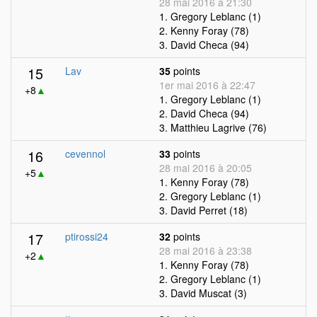
28 mai 2016 à 21:30
1. Gregory Leblanc (1)
2. Kenny Foray (78)
3. David Checa (94)
15
Lav
35
points
1er mai 2016 à 22:47
+8
▲
1. Gregory Leblanc (1)
2. David Checa (94)
3. Matthieu Lagrive (76)
16
cevennol
33
points
28 mai 2016 à 20:05
+5
▲
1. Kenny Foray (78)
2. Gregory Leblanc (1)
3. David Perret (18)
17
ptirossi24
32
points
28 mai 2016 à 23:38
+2
▲
1. Kenny Foray (78)
2. Gregory Leblanc (1)
3. David Muscat (3)