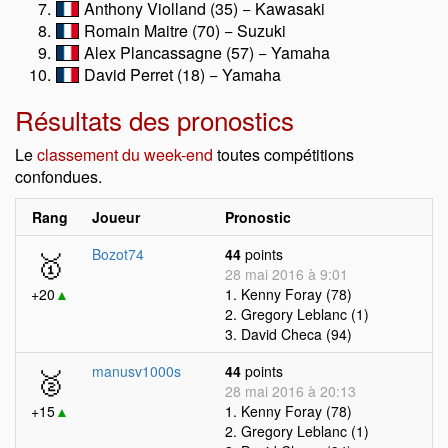
Anthony Violland (35) − Kawasaki
Romain Maitre (70) − Suzuki
Alex Plancassagne (57) − Yamaha
David Perret (18) − Yamaha
Résultats des pronostics
Le
classement du week-end
toutes compétitions
confondues.
Rang
Joueur
Pronostic
🥇
Bozot74
44
points
28 mai 2016 à 9:01
+20
▲
1. Kenny Foray (78)
2. Gregory Leblanc (1)
3. David Checa (94)
🥈
manusv1000s
44
points
28 mai 2016 à 20:13
+15
▲
1. Kenny Foray (78)
2. Gregory Leblanc (1)