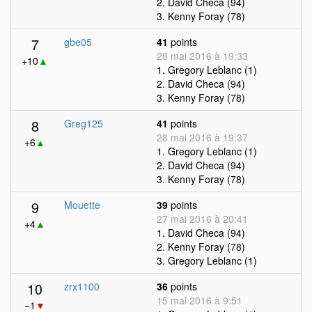
2. David Checa (94)
3. Kenny Foray (78)
7
gbe05
41
points
28 mai 2016 à 19:33
+10
▲
1. Gregory Leblanc (1)
2. David Checa (94)
3. Kenny Foray (78)
8
Greg125
41
points
28 mai 2016 à 19:37
+6
▲
1. Gregory Leblanc (1)
2. David Checa (94)
3. Kenny Foray (78)
9
Mouette
39
points
27 mai 2016 à 20:41
+4
▲
1. David Checa (94)
2. Kenny Foray (78)
3. Gregory Leblanc (1)
10
zrx1100
36
points
15 mai 2016 à 9:51
−1
▼