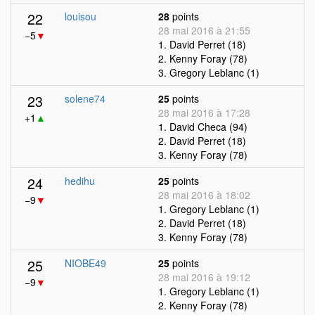
22
louisou
28
points
28 mai 2016 à 21:55
−5
▼
1. David Perret (18)
2. Kenny Foray (78)
3. Gregory Leblanc (1)
23
solene74
25
points
28 mai 2016 à 17:28
+1
▲
1. David Checa (94)
2. David Perret (18)
3. Kenny Foray (78)
24
hedihu
25
points
28 mai 2016 à 18:02
−9
▼
1. Gregory Leblanc (1)
2. David Perret (18)
3. Kenny Foray (78)
25
NIOBE49
25
points
28 mai 2016 à 19:12
−9
▼
1. Gregory Leblanc (1)
2. Kenny Foray (78)