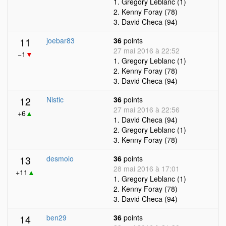
1. Gregory Leblanc (1)
2. Kenny Foray (78)
3. David Checa (94)
11
joebar83
36
points
27 mai 2016 à 22:52
−1
▼
1. Gregory Leblanc (1)
2. Kenny Foray (78)
3. David Checa (94)
12
Nistic
36
points
27 mai 2016 à 22:56
+6
▲
1. David Checa (94)
2. Gregory Leblanc (1)
3. Kenny Foray (78)
13
desmolo
36
points
28 mai 2016 à 17:01
+11
▲
1. Gregory Leblanc (1)
2. Kenny Foray (78)
3. David Checa (94)
14
ben29
36
points