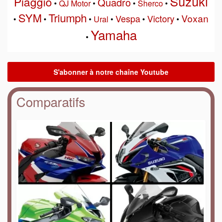
Suzuki
Piaggio
Quadro
•
QJ Motor
•
•
Sherco
•
SYM
Triumph
Voxan
Vespa
Victory
•
•
•
Ural
•
•
•
Yamaha
•
Comparatifs