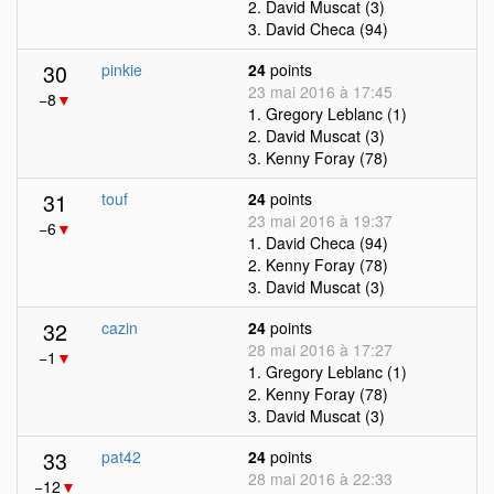
2. David Muscat (3)
3. David Checa (94)
30
pinkie
24
points
23 mai 2016 à 17:45
−8
▼
1. Gregory Leblanc (1)
2. David Muscat (3)
3. Kenny Foray (78)
31
touf
24
points
23 mai 2016 à 19:37
−6
▼
1. David Checa (94)
2. Kenny Foray (78)
3. David Muscat (3)
32
cazin
24
points
28 mai 2016 à 17:27
−1
▼
1. Gregory Leblanc (1)
2. Kenny Foray (78)
3. David Muscat (3)
33
pat42
24
points
28 mai 2016 à 22:33
−12
▼