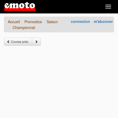
Togg
navig
connexion
m'abonner
Accueil
Pronostics
Saison
Championnat
Course préc.