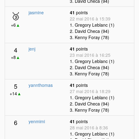
3. David Checa (94)
🥉
jasmine
41
points
22 mai 2016 à 15:39
+6
▲
1. Gregory Leblanc (1)
2. David Checa (94)
3. Kenny Foray (78)
4
jenj
41
points
23 mai 2016 à 16:25
+8
▲
1. Gregory Leblanc (1)
2. David Checa (94)
3. Kenny Foray (78)
5
yannthomas
41
points
27 mai 2016 à 18:29
+14
▲
1. Gregory Leblanc (1)
2. David Checa (94)
3. Kenny Foray (78)
6
yenmimi
41
points
28 mai 2016 à 8:36
1. Gregory Leblanc (1)