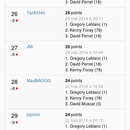
3. David Perret (18)
26
Taz83340
25
points
28 mai 2016 à 20:11
−5
▼
1. Gregory Leblanc (1)
2. Kenny Foray (78)
3. David Perret (18)
27
JMi
25
points
28 mai 2016 à 20:49
−9
▼
1. Gregory Leblanc (1)
2. David Perret (18)
3. Kenny Foray (78)
28
MaxBIAGGI3
24
points
22 mai 2016 à 16:04
−8
▼
1. Gregory Leblanc (1)
2. Kenny Foray (78)
3. David Muscat (3)
29
jujutoto
24
points
22 mai 2016 à 20:15
−9
▼
1. Gregory Leblanc (1)