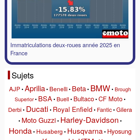
Immatriculations deux-roues année 2025 en
France
Sujets
BMW
Aprilia
Beta
AJP
Benelli
•
•
•
•
•
Brough
BSA
Bultaco
CF Moto
Buell
Superior
•
•
•
•
•
Ducati
Royal Enfield
Gilera
Derbi
Fantic
•
•
•
•
Harley-Davidson
Moto Guzzi
•
•
•
Honda
Husqvarna
Hyosung
Husaberg
•
•
•