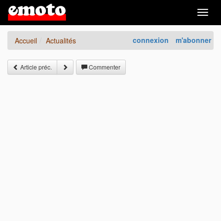
Togg
navig
connexion
m'abonner
Accueil
Actualités
Article préc.
Commenter