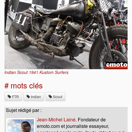
Indian Scout 1941 Kustom Surfers
# mots clés
FTR
Indian
Scout
Sujet rédigé par :
Jean-Michel Lainé
. Fondateur de
emoto.com et journaliste essayeur,