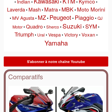
Kawasaki
KTM
Kymco
Indian
•
•
•
•
•
MBK
Matra
Moto Morini
Laverda
Mash
•
•
•
•
Peugeot
MZ
Piaggio
MV Agusta
•
•
•
•
•
QJ
Suzuki
SYM
Quadro
Motor
•
•
Sherco
•
•
•
Triumph
Voxan
Vespa
Victory
•
Ural
•
•
•
•
Yamaha
Comparatifs