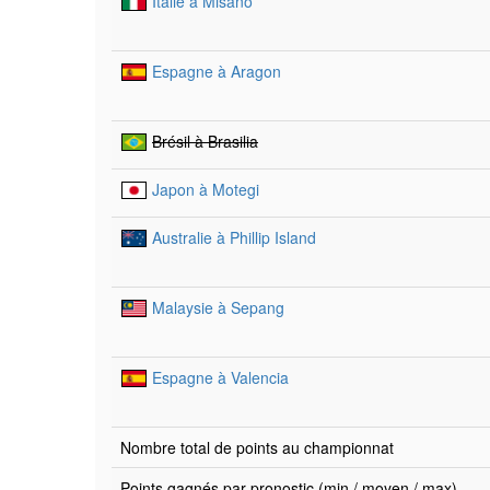
Italie à Misano
Espagne à Aragon
Brésil à Brasilia
Japon à Motegi
Australie à Phillip Island
Malaysie à Sepang
Espagne à Valencia
Nombre total de points au championnat
Points gagnés par pronostic (min / moyen / max)