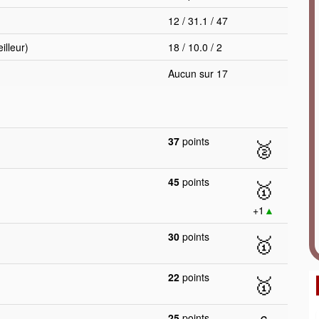
12 / 31.1 / 47
lleur)
18 / 10.0 / 2
Aucun sur 17
37
points
🥈
45
points
🥇
+1
▲
30
points
🥇
22
points
🥇
25
points