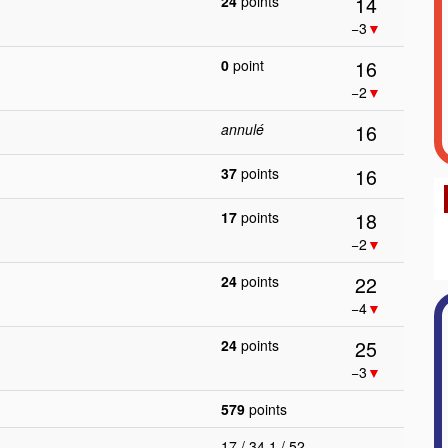
14
24
points
−3
▼
16
0
point
−2
▼
16
annulé
16
37
points
18
17
points
−2
▼
22
24
points
−4
▼
25
24
points
−3
▼
579
points
17 / 34.1 / 52