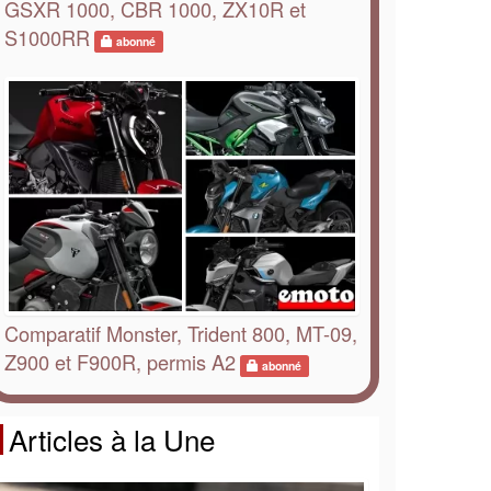
GSXR 1000, CBR 1000, ZX10R et
S1000RR
abonné
Comparatif Monster, Trident 800, MT-09,
Z900 et F900R, permis A2
abonné
Articles à la Une