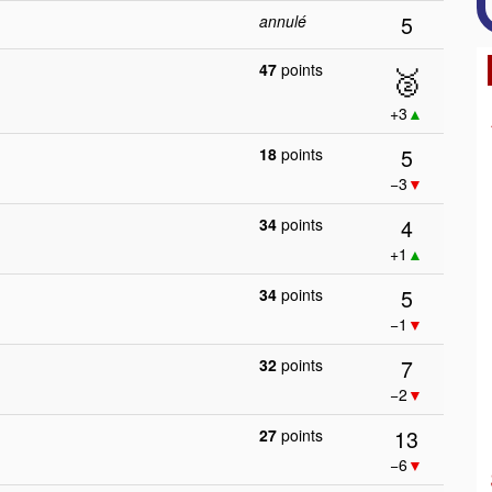
5
annulé
47
points
🥈
+3
▲
5
18
points
−3
▼
4
34
points
+1
▲
5
34
points
−1
▼
7
32
points
−2
▼
13
27
points
−6
▼