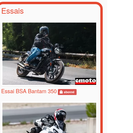
Essais
Essai BSA Bantam 350
abonné