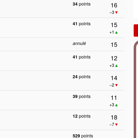
16
34
points
−3
▼
15
41
points
+1
▲
15
annulé
12
41
points
+3
▲
14
24
points
−2
▼
11
39
points
+3
▲
18
12
points
−7
▼
529
points