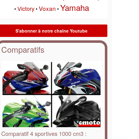
Yamaha
Voxan
Victory
•
•
•
Comparatifs
Comparatif 4 sportives 1000 cm3 :