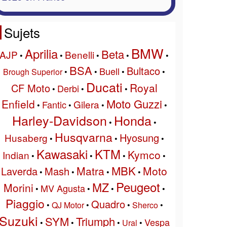
Sujets
BMW
Aprilia
Beta
AJP
Benelli
•
•
•
•
•
BSA
Bultaco
Buell
Brough Superior
•
•
•
•
Ducati
Royal
CF Moto
Derbi
•
•
•
Moto Guzzi
Enfield
Gilera
Fantic
•
•
•
•
Harley-Davidson
Honda
•
•
Husqvarna
Hyosung
Husaberg
•
•
•
Kawasaki
KTM
Kymco
Indian
•
•
•
•
MBK
Matra
Moto
Laverda
Mash
•
•
•
•
Peugeot
MZ
Morini
MV Agusta
•
•
•
•
Piaggio
Quadro
•
QJ Motor
•
•
Sherco
•
Suzuki
SYM
Triumph
Vespa
•
•
•
Ural
•