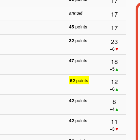
17
17
annulé
17
45
points
23
32
points
−6
▼
18
47
points
+5
▲
12
52
points
+6
▲
8
42
points
+4
▲
11
42
points
−3
▼