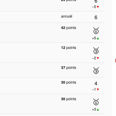
6
−5
▼
6
annulé
42
points
🥇
+5
▲
12
points
🥉
−2
▼
37
points
🥉
4
30
points
−1
▼
30
points
🥇
+3
▲