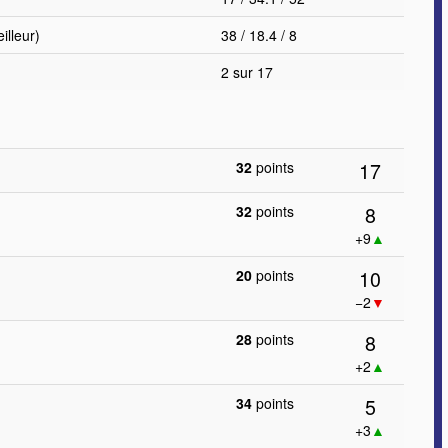
lleur)
38 / 18.4 / 8
2 sur 17
17
32
points
8
32
points
+9
▲
10
20
points
−2
▼
8
28
points
+2
▲
5
34
points
+3
▲