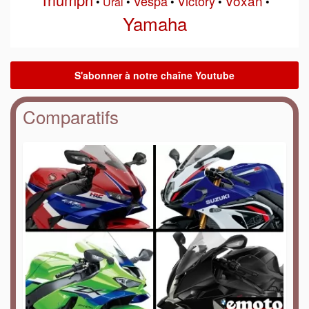
Voxan
Vespa
Victory
•
Ural
•
•
•
•
Yamaha
Comparatifs