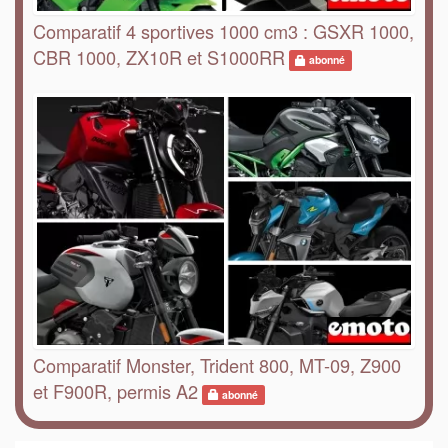
Comparatif 4 sportives 1000 cm3 : GSXR 1000,
CBR 1000, ZX10R et S1000RR
abonné
Comparatif Monster, Trident 800, MT-09, Z900
et F900R, permis A2
abonné