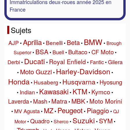
Immatriculations deux-roues année 2025 en
France
Sujets
BMW
Aprilia
Beta
AJP
Benelli
•
•
•
•
•
Brough
BSA
Bultaco
CF Moto
Buell
Superior
•
•
•
•
•
Ducati
Royal Enfield
Gilera
Derbi
Fantic
•
•
•
•
Harley-Davidson
Moto Guzzi
•
•
•
Honda
Husqvarna
Hyosung
Husaberg
•
•
•
Kawasaki
KTM
Kymco
Indian
•
•
•
•
•
MBK
Matra
Moto Morini
Laverda
Mash
•
•
•
•
Peugeot
MZ
Piaggio
MV Agusta
•
•
•
•
•
QJ
Suzuki
SYM
Quadro
Motor
•
•
Sherco
•
•
•
Triumph