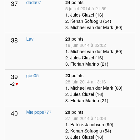
37
dada07
24
points
5 juillet 2014 à 21:59
1. Jules Cluzel (16)
2. Kenan Sofuoglu (54)
3. Michael van der Mark (60)
38
Lav
23
points
16 juin 2014 à 22:02
1. Michael van der Mark (60)
2. Jules Cluzel (16)
3. Florian Marino (21)
39
gbe05
23
points
28 juin 2014 à 13:16
−2
▼
1. Michael van der Mark (60)
2. Jules Cluzel (16)
3. Florian Marino (21)
40
Mielpops777
20
points
27 juin 2014 à 15:06
1. Patrick Jacobsen (99)
2. Kenan Sofuoglu (54)
3. Jules Cluzel (16)