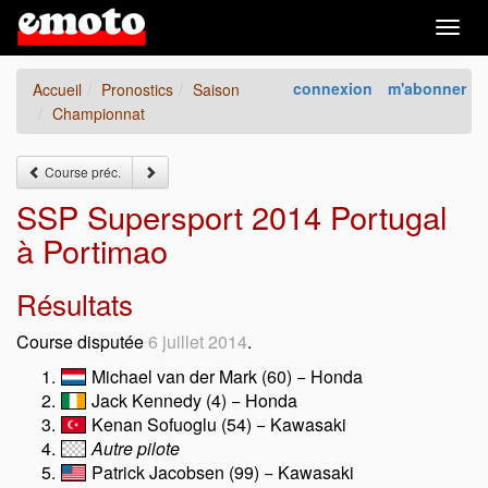
Togg
navig
connexion
m'abonner
Accueil
Pronostics
Saison
Championnat
Course préc.
SSP Supersport 2014 Portugal
à Portimao
Résultats
Course disputée
6 juillet 2014
.
Michael van der Mark (60) − Honda
Jack Kennedy (4) − Honda
Kenan Sofuoglu (54) − Kawasaki
Autre pilote
Patrick Jacobsen (99) − Kawasaki