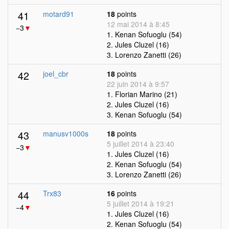
41
motard91
18
points
12 mai 2014 à 8:45
−3
▼
1. Kenan Sofuoglu (54)
2. Jules Cluzel (16)
3. Lorenzo Zanetti (26)
42
joel_cbr
18
points
22 juin 2014 à 9:57
1. Florian Marino (21)
2. Jules Cluzel (16)
3. Kenan Sofuoglu (54)
43
manusv1000s
18
points
5 juillet 2014 à 23:40
−3
▼
1. Jules Cluzel (16)
2. Kenan Sofuoglu (54)
3. Lorenzo Zanetti (26)
44
Trx83
16
points
5 juillet 2014 à 19:21
−4
▼
1. Jules Cluzel (16)
2. Kenan Sofuoglu (54)