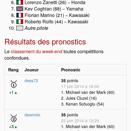
Lorenzo Zanetti (26) − Honda
Kev Coghlan (88) − Yamaha
Florian Marino (21) − Kawasaki
Roberto Rolfo (44) − Kawasaki
Autre pilote
Résultats des pronostics
Le
classement du week-end
toutes compétitions
confondues.
Rang
Joueur
Pronostic
🥇
dess72
35
points
17 juin 2014 à 18:06
+1
▲
1. Michael van der Mark (60)
2. Jules Cluzel (16)
3. Kenan Sofuoglu (54)
🥈
desmolo
35
points
22 juin 2014 à 12:29
+3
▲
1. Michael van der Mark (60)