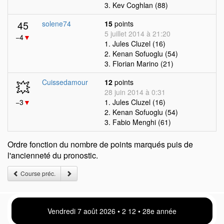
3. Kev Coghlan (88)
45
solene74
15
points
5 juillet 2014 à 21:20
−4
▼
1. Jules Cluzel (16)
2. Kenan Sofuoglu (54)
3. Florian Marino (21)
💥
Cuissedamour
12
points
28 juin 2014 à 0:31
−3
▼
1. Jules Cluzel (16)
2. Kenan Sofuoglu (54)
3. Fabio Menghi (61)
Ordre fonction du nombre de points marqués puis de
l'ancienneté du pronostic.
Course préc.
Vendredi 7 août 2026 • 2:12 • 28e année