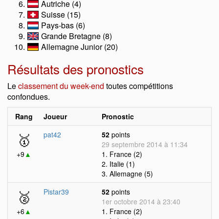
Autriche (4)
Suisse (15)
Pays-bas (6)
Grande Bretagne (8)
Allemagne Junior (20)
Résultats des pronostics
Le
classement du week-end
toutes compétitions
confondues.
Rang
Joueur
Pronostic
🥇
pat42
52
points
29 septembre 2014 à 11:34
+9
▲
1. France (2)
2. Italie (1)
3. Allemagne (5)
🥈
Pistar39
52
points
1er octobre 2014 à 23:40
+6
▲
1. France (2)