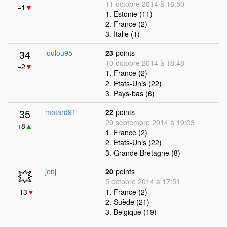
11 octobre 2014 à 16:50
−1
▼
1. Estonie (11)
2. France (2)
3. Italie (1)
34
loulou95
23
points
10 octobre 2014 à 18:48
−2
▼
1. France (2)
2. Etats-Unis (22)
3. Pays-bas (6)
35
motard91
22
points
29 septembre 2014 à 19:03
+8
▲
1. France (2)
2. Etats-Unis (22)
3. Grande Bretagne (8)
💥
jenj
20
points
5 octobre 2014 à 17:51
−13
▼
1. France (2)
2. Suède (21)
3. Belgique (19)