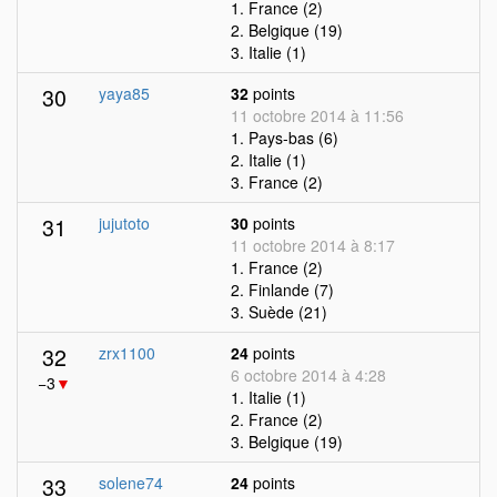
1. France (2)
2. Belgique (19)
3. Italie (1)
30
yaya85
32
points
11 octobre 2014 à 11:56
1. Pays-bas (6)
2. Italie (1)
3. France (2)
31
jujutoto
30
points
11 octobre 2014 à 8:17
1. France (2)
2. Finlande (7)
3. Suède (21)
32
zrx1100
24
points
6 octobre 2014 à 4:28
−3
▼
1. Italie (1)
2. France (2)
3. Belgique (19)
33
solene74
24
points