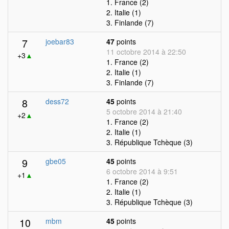
1. France (2)
2. Italie (1)
3. Finlande (7)
7
joebar83
47
points
11 octobre 2014 à 22:50
+3
▲
1. France (2)
2. Italie (1)
3. Finlande (7)
8
dess72
45
points
5 octobre 2014 à 21:40
+2
▲
1. France (2)
2. Italie (1)
3. République Tchèque (3)
9
gbe05
45
points
6 octobre 2014 à 9:51
+1
▲
1. France (2)
2. Italie (1)
3. République Tchèque (3)
10
mbm
45
points