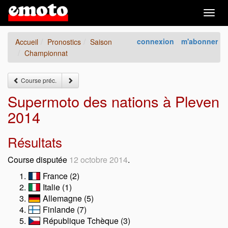
Togg
navig
connexion
m'abonner
Accueil
Pronostics
Saison
Championnat
Course préc.
Supermoto des nations à Pleven
2014
Résultats
Course disputée
12 octobre 2014
.
France (2)
Italie (1)
Allemagne (5)
Finlande (7)
République Tchèque (3)