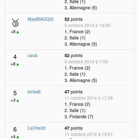
2. Italie (1)
3. Allemagne (5)
🥉
MaxBIAGGI3
52
points
6 octobre 2014 à 14:25
+8
▲
1. France (2)
2. Italie (1)
3. Allemagne (5)
4
carat
52
points
9 octobre 2014 à 7:59
+8
▲
1. France (2)
2. Italie (1)
3. Allemagne (5)
5
loris46
47
points
11 octobre 2014 à 17:38
+3
▲
1. France (2)
2. Italie (1)
3. Finlande (7)
6
LeChe35
47
points
11 octobre 2014 à 18:01
+4
▲