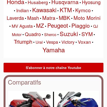
Honda
Husqvarna
Hyosung
Husaberg
•
•
•
Kawasaki
KTM
Kymco
Indian
•
•
•
•
•
MBK
Matra
Moto Morini
Laverda
Mash
•
•
•
•
Peugeot
MZ
Piaggio
MV Agusta
•
•
•
•
•
QJ
Suzuki
SYM
Quadro
Motor
•
•
Sherco
•
•
•
Triumph
Voxan
Vespa
Victory
•
Ural
•
•
•
•
Yamaha
Comparatifs