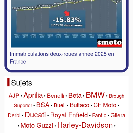
Immatriculations deux-roues année 2025 en
France
Sujets
BMW
Aprilia
Beta
AJP
Benelli
•
•
•
•
•
Brough
BSA
Bultaco
CF Moto
Buell
Superior
•
•
•
•
•
Ducati
Royal Enfield
Gilera
Derbi
Fantic
•
•
•
•
Harley-Davidson
Moto Guzzi
•
•
•