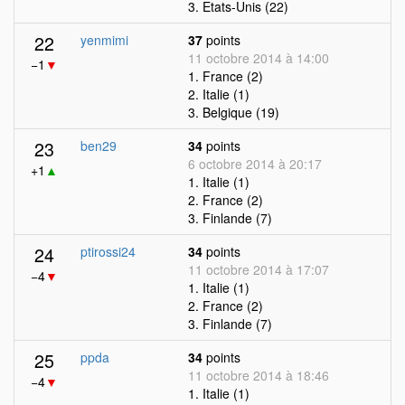
3. Etats-Unis (22)
22
yenmimi
37
points
11 octobre 2014 à 14:00
−1
▼
1. France (2)
2. Italie (1)
3. Belgique (19)
23
ben29
34
points
6 octobre 2014 à 20:17
+1
▲
1. Italie (1)
2. France (2)
3. Finlande (7)
24
ptirossi24
34
points
11 octobre 2014 à 17:07
−4
▼
1. Italie (1)
2. France (2)
3. Finlande (7)
25
ppda
34
points
11 octobre 2014 à 18:46
−4
▼
1. Italie (1)