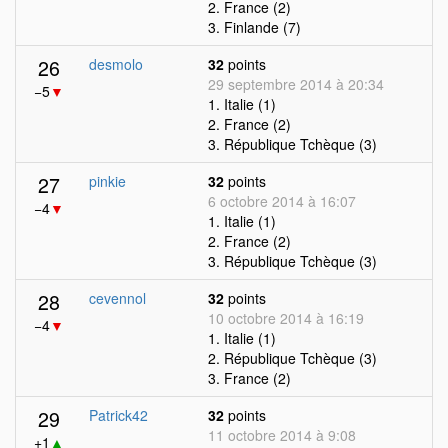
2. France (2)
3. Finlande (7)
26
desmolo
32
points
29 septembre 2014 à 20:34
−5
▼
1. Italie (1)
2. France (2)
3. République Tchèque (3)
27
pinkie
32
points
6 octobre 2014 à 16:07
−4
▼
1. Italie (1)
2. France (2)
3. République Tchèque (3)
28
cevennol
32
points
10 octobre 2014 à 16:19
−4
▼
1. Italie (1)
2. République Tchèque (3)
3. France (2)
29
Patrick42
32
points
11 octobre 2014 à 9:08
+1
▲