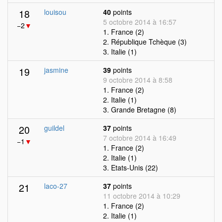
18
louisou
40
points
5 octobre 2014 à 16:57
−2
▼
1. France (2)
2. République Tchèque (3)
3. Italie (1)
19
jasmine
39
points
9 octobre 2014 à 8:58
1. France (2)
2. Italie (1)
3. Grande Bretagne (8)
20
guildel
37
points
7 octobre 2014 à 16:49
−1
▼
1. France (2)
2. Italie (1)
3. Etats-Unis (22)
21
laco-27
37
points
11 octobre 2014 à 10:29
1. France (2)
2. Italie (1)