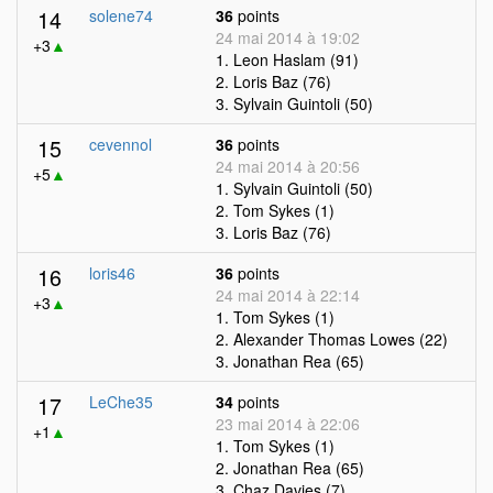
14
solene74
36
points
24 mai 2014 à 19:02
+3
▲
1. Leon Haslam (91)
2. Loris Baz (76)
3. Sylvain Guintoli (50)
15
cevennol
36
points
24 mai 2014 à 20:56
+5
▲
1. Sylvain Guintoli (50)
2. Tom Sykes (1)
3. Loris Baz (76)
16
loris46
36
points
24 mai 2014 à 22:14
+3
▲
1. Tom Sykes (1)
2. Alexander Thomas Lowes (22)
3. Jonathan Rea (65)
17
LeChe35
34
points
23 mai 2014 à 22:06
+1
▲
1. Tom Sykes (1)
2. Jonathan Rea (65)
3. Chaz Davies (7)