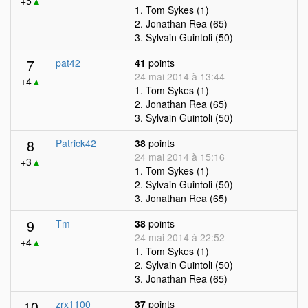
+5
▲
1. Tom Sykes (1)
2. Jonathan Rea (65)
3. Sylvain Guintoli (50)
7
pat42
41
points
24 mai 2014 à 13:44
+4
▲
1. Tom Sykes (1)
2. Jonathan Rea (65)
3. Sylvain Guintoli (50)
8
Patrick42
38
points
24 mai 2014 à 15:16
+3
▲
1. Tom Sykes (1)
2. Sylvain Guintoli (50)
3. Jonathan Rea (65)
9
Tm
38
points
24 mai 2014 à 22:52
+4
▲
1. Tom Sykes (1)
2. Sylvain Guintoli (50)
3. Jonathan Rea (65)
10
zrx1100
37
points