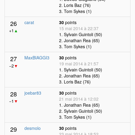
2. Loris Baz (76)
3. Tom Sykes (1)
26
carat
30
points
15 mai 2014 à 22:37
+1
▲
1. Sylvain Guintoli (50)
2. Jonathan Rea (65)
3. Tom Sykes (1)
27
MaxBIAGGI3
30
points
19 mai 2014 à 21:57
−2
▼
1. Sylvain Guintoli (50)
2. Jonathan Rea (65)
3. Loris Baz (76)
28
joebar83
30
points
21 mai 2014 à 12:02
−1
▼
1. Jonathan Rea (65)
2. Sylvain Guintoli (50)
3. Tom Sykes (1)
29
desmolo
30
points
23 mai 2014 à 18:52