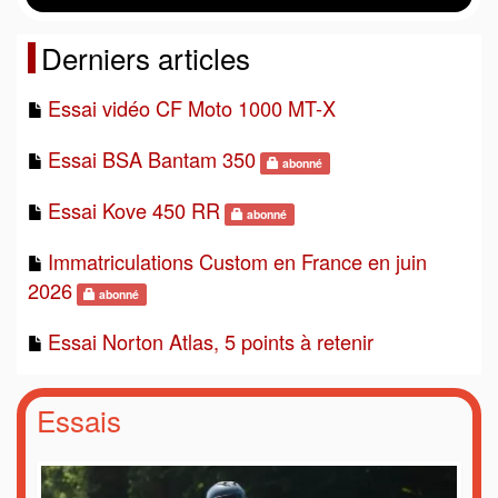
Derniers articles
Essai vidéo CF Moto 1000 MT-X
Essai BSA Bantam 350
abonné
Essai Kove 450 RR
abonné
Immatriculations Custom en France en juin
2026
abonné
Essai Norton Atlas, 5 points à retenir
Essais