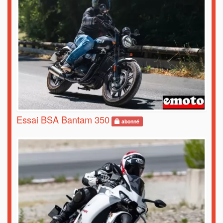
Essai BSA Bantam 350
abonné