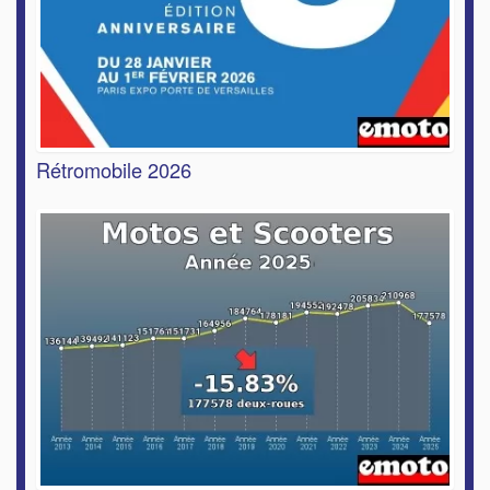
Rétromobile 2026