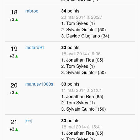
18
rabroo
34
points
23 mai 2014 à 23:27
+3
▲
1. Tom Sykes (1)
2. Sylvain Guintoli (50)
3. Davide Giugliano (34)
19
motard91
33
points
18 avril 2014 à 9:06
+3
▲
1. Jonathan Rea (65)
2. Tom Sykes (1)
3. Sylvain Guintoli (50)
20
manusv1000s
33
points
11 mai 2014 à 21:01
+3
▲
1. Jonathan Rea (65)
2. Tom Sykes (1)
3. Sylvain Guintoli (50)
21
jenj
33
points
18 mai 2014 à 15:41
+3
▲
1. Jonathan Rea (65)
2. Tom Sykes (1)