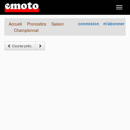
Togg
navig
connexion
m'abonner
Accueil
Pronostics
Saison
Championnat
Course préc.