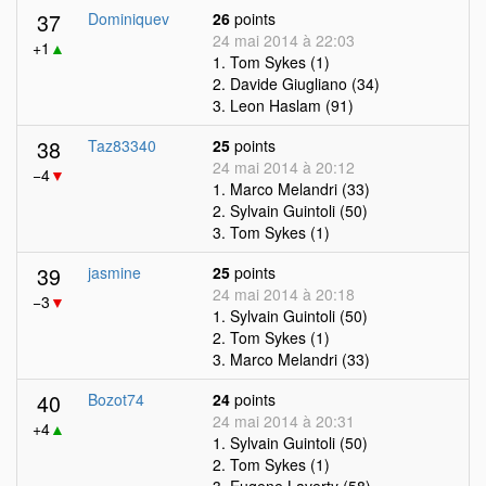
37
Dominiquev
26
points
24 mai 2014 à 22:03
+1
▲
1. Tom Sykes (1)
2. Davide Giugliano (34)
3. Leon Haslam (91)
38
Taz83340
25
points
24 mai 2014 à 20:12
−4
▼
1. Marco Melandri (33)
2. Sylvain Guintoli (50)
3. Tom Sykes (1)
39
jasmine
25
points
24 mai 2014 à 20:18
−3
▼
1. Sylvain Guintoli (50)
2. Tom Sykes (1)
3. Marco Melandri (33)
40
Bozot74
24
points
24 mai 2014 à 20:31
+4
▲
1. Sylvain Guintoli (50)
2. Tom Sykes (1)