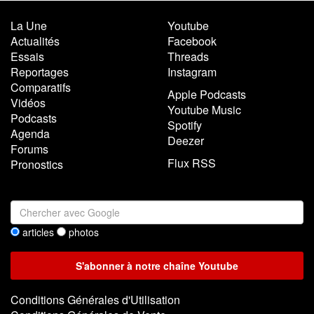
La Une
Youtube
Actualités
Facebook
Essais
Threads
Reportages
Instagram
Comparatifs
Apple Podcasts
Vidéos
Youtube Music
Podcasts
Spotify
Agenda
Deezer
Forums
Flux RSS
Pronostics
articles
photos
Conditions Générales d'Utilisation