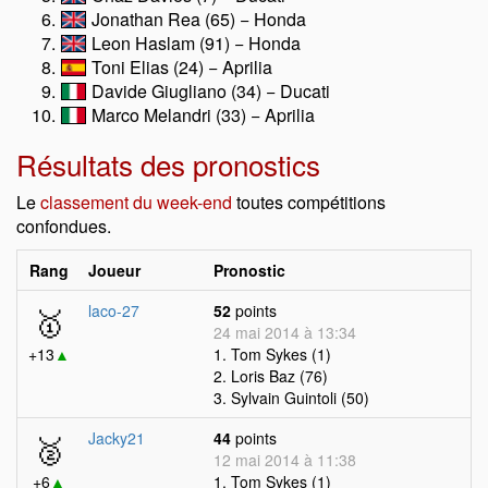
Jonathan Rea (65) − Honda
Leon Haslam (91) − Honda
Toni Elias (24) − Aprilia
Davide Giugliano (34) − Ducati
Marco Melandri (33) − Aprilia
Résultats des pronostics
Le
classement du week-end
toutes compétitions
confondues.
Rang
Joueur
Pronostic
🥇
laco-27
52
points
24 mai 2014 à 13:34
+13
▲
1. Tom Sykes (1)
2. Loris Baz (76)
3. Sylvain Guintoli (50)
🥈
Jacky21
44
points
12 mai 2014 à 11:38
+6
▲
1. Tom Sykes (1)