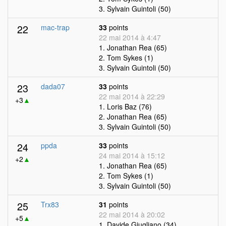
3. Sylvain Guintoli (50)
22
mac-trap
33
points
22 mai 2014 à 4:47
1. Jonathan Rea (65)
2. Tom Sykes (1)
3. Sylvain Guintoli (50)
23
dada07
33
points
22 mai 2014 à 22:29
+3
▲
1. Loris Baz (76)
2. Jonathan Rea (65)
3. Sylvain Guintoli (50)
24
ppda
33
points
24 mai 2014 à 15:12
+2
▲
1. Jonathan Rea (65)
2. Tom Sykes (1)
3. Sylvain Guintoli (50)
25
Trx83
31
points
22 mai 2014 à 20:02
+5
▲
1. Davide Giugliano (34)