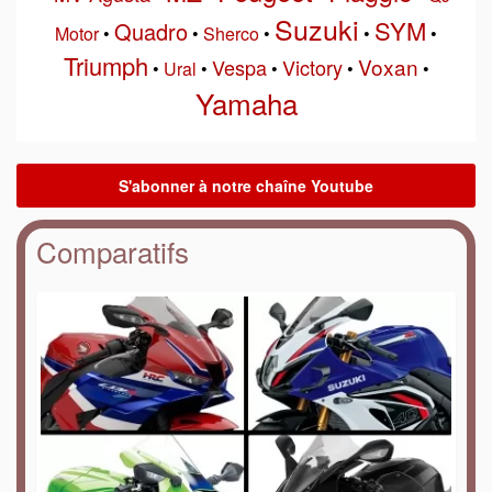
Suzuki
SYM
Quadro
Motor
•
•
Sherco
•
•
•
Triumph
Voxan
Vespa
Victory
•
Ural
•
•
•
•
Yamaha
Comparatifs