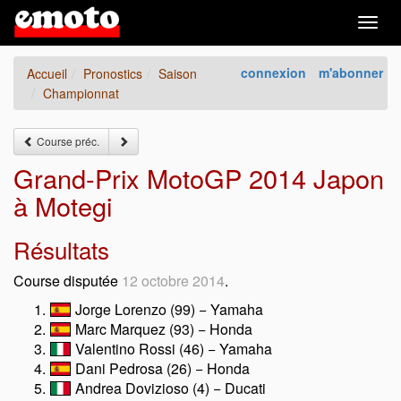
Togg
navig
connexion
m'abonner
Accueil
Pronostics
Saison
Championnat
Course préc.
Grand-Prix MotoGP 2014 Japon
à Motegi
Résultats
Course disputée
12 octobre 2014
.
Jorge Lorenzo (99) − Yamaha
Marc Marquez (93) − Honda
Valentino Rossi (46) − Yamaha
Dani Pedrosa (26) − Honda
Andrea Dovizioso (4) − Ducati