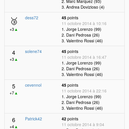
2. Marc Marquez (93)
3. Andrea Dovizioso (4)
🥉
dess72
45
points
11 octobre 2014 à 10:16
+3
▲
1. Jorge Lorenzo (99)
2. Dani Pedrosa (26)
3. Valentino Rossi (46)
4
solene74
45
points
11 octobre 2014 à 16:47
+3
▲
1. Jorge Lorenzo (99)
2. Dani Pedrosa (26)
3. Valentino Rossi (46)
5
cevennol
45
points
11 octobre 2014 à 22:16
+7
▲
1. Jorge Lorenzo (99)
2. Dani Pedrosa (26)
3. Valentino Rossi (46)
6
Patrick42
42
points
11 octobre 2014 à 9:04
+4
▲