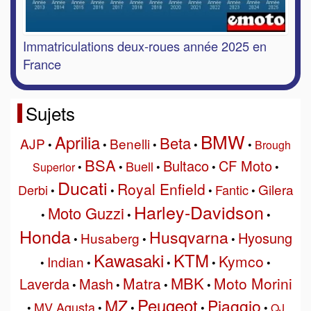
Immatriculations deux-roues année 2025 en
France
Sujets
BMW
Aprilia
Beta
AJP
Benelli
•
•
•
•
•
Brough
BSA
Bultaco
CF Moto
Buell
Superior
•
•
•
•
•
Ducati
Royal Enfield
Gilera
Derbi
Fantic
•
•
•
•
Harley-Davidson
Moto Guzzi
•
•
•
Honda
Husqvarna
Hyosung
Husaberg
•
•
•
Kawasaki
KTM
Kymco
Indian
•
•
•
•
•
MBK
Matra
Moto Morini
Laverda
Mash
•
•
•
•
Peugeot
MZ
Piaggio
MV Agusta
•
•
•
•
•
QJ