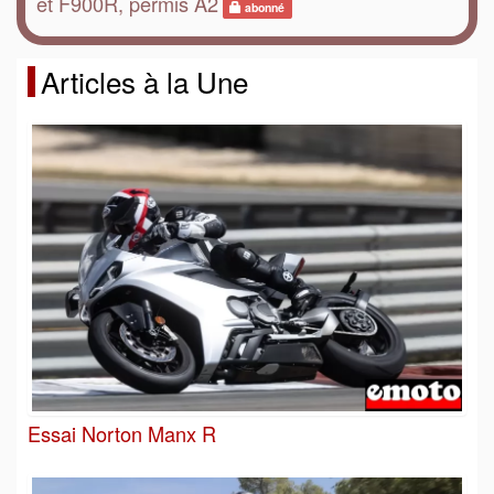
et F900R, permis A2
abonné
Articles à la Une
Essai Norton Manx R