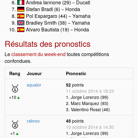
Andrea Iannone (29) − Ducati
Stefan Bradl (6) − Honda
Pol Espargaro (44) − Yamaha
Bradley Smith (38) − Yamaha
Alvaro Bautista (19) − Honda
Résultats des pronostics
Le
classement du week-end
toutes compétitions
confondues.
Rang
Joueur
Pronostic
🥇
squalor
52
points
11 octobre 2014 à 18:23
+10
▲
1. Jorge Lorenzo (99)
2. Marc Marquez (93)
3. Valentino Rossi (46)
🥈
rabroo
45
points
10 octobre 2014 à 14:30
+1
▲
1. Jorge Lorenzo (99)