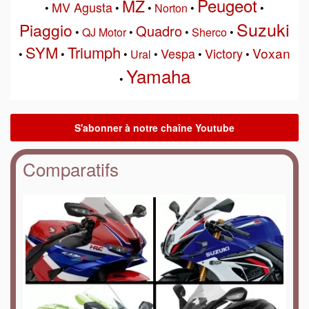
Peugeot
MZ
MV Agusta
•
•
•
Norton
•
•
Suzuki
Piaggio
Quadro
•
QJ Motor
•
•
Sherco
•
SYM
Triumph
Voxan
Vespa
Victory
•
•
•
Ural
•
•
•
Yamaha
•
Comparatifs