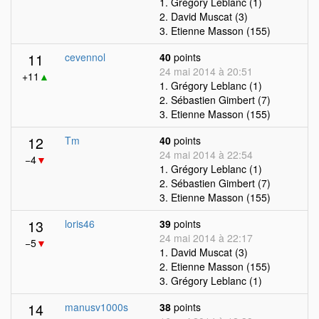
1. Grégory Leblanc (1)
2. David Muscat (3)
3. Etienne Masson (155)
11
cevennol
40
points
24 mai 2014 à 20:51
+11
▲
1. Grégory Leblanc (1)
2. Sébastien Gimbert (7)
3. Etienne Masson (155)
12
Tm
40
points
24 mai 2014 à 22:54
−4
▼
1. Grégory Leblanc (1)
2. Sébastien Gimbert (7)
3. Etienne Masson (155)
13
loris46
39
points
24 mai 2014 à 22:17
−5
▼
1. David Muscat (3)
2. Etienne Masson (155)
3. Grégory Leblanc (1)
14
manusv1000s
38
points