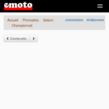
Togg
navig
connexion
m'abonner
Accueil
Pronostics
Saison
Championnat
Course préc.