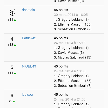
3. David Muscat (3)
🥉
desmolo
45
points
30 mars 2014 à 16:05
+11
▲
1. Grégory Leblanc (1)
2. Etienne Masson (155)
3. Sébastien Gimbert (7)
4
Patrick42
45
points
24 mai 2014 à 15:18
+13
▲
1. Grégory Leblanc (1)
2. David Muscat (3)
3. Nicolas Salchaud (15)
5
NIOBE49
45
points
24 mai 2014 à 18:39
+11
▲
1. Grégory Leblanc (1)
2. Etienne Masson (155)
3. Sébastien Gimbert (7)
6
louisou
45
points
24 mai 2014 à 21:05
+2
▲
1. Grégory Leblanc (1)