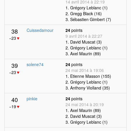
14 avril 2014 à 22:19
1. Grégory Leblanc (1)
2. Gregg Black (16)
3. Sébastien Gimbert (7)
38
Cuissedamour
24
points
9 avril 2014 à 22:27
−23
▼
1. David Muscat (3)
2. Grégory Leblanc (1)
3. Axel Maurin (89)
39
solene74
24
points
24 mai 2014 à 19:06
−23
▼
1. Etienne Masson (155)
2. Grégory Leblanc (1)
3. Anthony Violland (35)
40
pinkie
24
points
24 mai 2014 à 20:19
−19
▼
1. Axel Maurin (89)
2. David Muscat (3)
3. Grégory Leblanc (1)