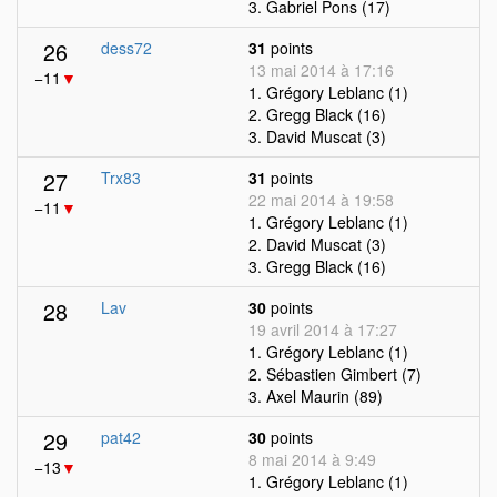
3. Gabriel Pons (17)
26
dess72
31
points
13 mai 2014 à 17:16
−11
▼
1. Grégory Leblanc (1)
2. Gregg Black (16)
3. David Muscat (3)
27
Trx83
31
points
22 mai 2014 à 19:58
−11
▼
1. Grégory Leblanc (1)
2. David Muscat (3)
3. Gregg Black (16)
28
Lav
30
points
19 avril 2014 à 17:27
1. Grégory Leblanc (1)
2. Sébastien Gimbert (7)
3. Axel Maurin (89)
29
pat42
30
points
8 mai 2014 à 9:49
−13
▼
1. Grégory Leblanc (1)