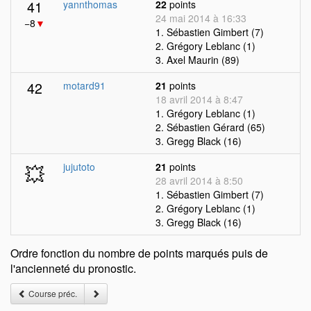
41
yannthomas
22
points
24 mai 2014 à 16:33
−8
▼
1. Sébastien Gimbert (7)
2. Grégory Leblanc (1)
3. Axel Maurin (89)
42
motard91
21
points
18 avril 2014 à 8:47
1. Grégory Leblanc (1)
2. Sébastien Gérard (65)
3. Gregg Black (16)
💥
jujutoto
21
points
28 avril 2014 à 8:50
1. Sébastien Gimbert (7)
2. Grégory Leblanc (1)
3. Gregg Black (16)
Ordre fonction du nombre de points marqués puis de
l'ancienneté du pronostic.
Course préc.