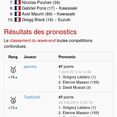
Nicolas Pouhair (39)
Gabriel Pons (17) − Kawasaki
Axel Maurin (89) − Kawasaki
Gregg Black (16) − Suzuki
Résultats des pronostics
Le
classement du week-end
toutes compétitions
confondues.
Rang
Joueur
Pronostic
🥇
jasmine
47
points
7 avril 2014 à 14:46
+19
▲
1. Grégory Leblanc (1)
2. Etienne Masson (155)
3. David Muscat (3)
🥈
Taz83340
47
points
24 mai 2014 à 20:16
+13
▲
1. Grégory Leblanc (1)
2. Etienne Masson (155)