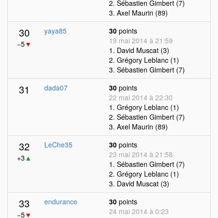
2. Sébastien Gimbert (7)
3. Axel Maurin (89)
30
yaya85
30
points
19 mai 2014 à 21:59
−5
▼
1. David Muscat (3)
2. Grégory Leblanc (1)
3. Sébastien Gimbert (7)
31
dada07
30
points
22 mai 2014 à 22:30
1. Grégory Leblanc (1)
2. Sébastien Gimbert (7)
3. Axel Maurin (89)
32
LeChe35
30
points
23 mai 2014 à 21:58
+3
▲
1. Sébastien Gimbert (7)
2. Grégory Leblanc (1)
3. David Muscat (3)
33
endurance
30
points
24 mai 2014 à 0:23
−5
▼