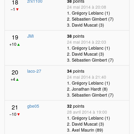
18
zrx1100
38
points
24 mai 2014 à 20:08
−1
▼
1. Grégory Leblanc (1)
2. Sébastien Gimbert (7)
3. David Muscat (3)
19
JMi
38
points
24 mai 2014 à 22:03
+10
▲
1. Grégory Leblanc (1)
2. David Muscat (3)
3. Sébastien Gimbert (7)
20
laco-27
34
points
24 mai 2014 à 21:40
+4
▲
1. Grégory Leblanc (1)
2. Jonathan Hardt (8)
3. Sébastien Gimbert (7)
21
gbe05
32
points
28 avril 2014 à 19:00
−10
▼
1. Grégory Leblanc (1)
2. David Muscat (3)
3. Axel Maurin (89)