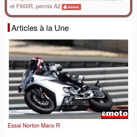
et F900R, permis A2
abonné
Articles à la Une
Essai Norton Manx R