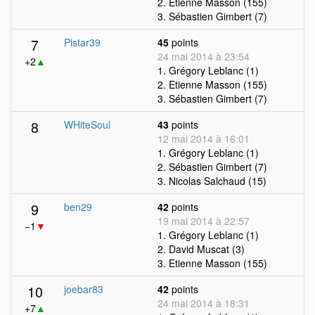
2. Etienne Masson (155)
3. Sébastien Gimbert (7)
7
Pistar39
45
points
24 mai 2014 à 23:54
+2
▲
1. Grégory Leblanc (1)
2. Etienne Masson (155)
3. Sébastien Gimbert (7)
8
WHiteSoul
43
points
12 mai 2014 à 16:01
1. Grégory Leblanc (1)
2. Sébastien Gimbert (7)
3. Nicolas Salchaud (15)
9
ben29
42
points
19 mai 2014 à 22:57
−1
▼
1. Grégory Leblanc (1)
2. David Muscat (3)
3. Etienne Masson (155)
10
joebar83
42
points
24 mai 2014 à 18:31
+7
▲