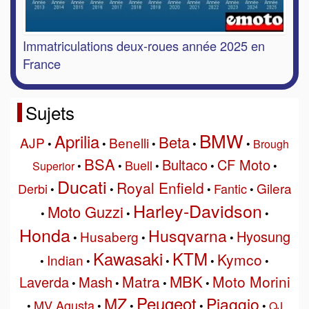
Immatriculations deux-roues année 2025 en
France
Sujets
BMW
Aprilia
Beta
AJP
Benelli
•
•
•
•
•
Brough
BSA
Bultaco
CF Moto
Buell
Superior
•
•
•
•
•
Ducati
Royal Enfield
Gilera
Derbi
Fantic
•
•
•
•
Harley-Davidson
Moto Guzzi
•
•
•
Honda
Husqvarna
Hyosung
Husaberg
•
•
•
Kawasaki
KTM
Kymco
Indian
•
•
•
•
•
MBK
Matra
Moto Morini
Laverda
Mash
•
•
•
•
Peugeot
MZ
Piaggio
MV Agusta
•
•
•
•
•
QJ