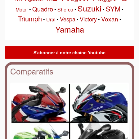
Suzuki
SYM
Quadro
Motor
•
•
Sherco
•
•
•
Triumph
Voxan
Vespa
Victory
•
Ural
•
•
•
•
Yamaha
Comparatifs