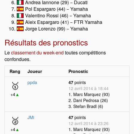
Andrea Iannone (29) − Ducati
Pol Espargaro (44) − Yamaha
Valentino Rossi (46) − Yamaha
Aleix Espargaro (41) − FTR Yamaha
Jorge Lorenzo (99) − Yamaha
Résultats des pronostics
Le
classement du week-end
toutes compétitions
confondues.
Rang
Joueur
Pronostic
🥇
ppda
47
points
12 avril 2014 à 18:44
+4
▲
1. Marc Marquez (93)
2. Dani Pedrosa (26)
3. Stefan Bradl (6)
🥈
JMi
47
points
12 avril 2014 à 23:26
+4
▲
1. Marc Marquez (93)