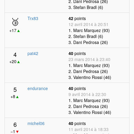
2. Dani Pedrosa (26)
3. Stefan Bradl (6)
🥉
Trx83
42
points
12 avril 2014 à 20:51
+17
▲
1. Marc Marquez (93)
2. Stefan Bradl (6)
3. Dani Pedrosa (26)
4
pat42
40
points
23 mars 2014 à 23:40
+20
▲
1. Marc Marquez (93)
2. Dani Pedrosa (26)
3. Valentino Rossi (46)
5
endurance
40
points
9 avril 2014 à 22:30
+8
▲
1. Marc Marquez (93)
2. Dani Pedrosa (26)
3. Valentino Rossi (46)
6
michel06
40
points
11 avril 2014 à 18:33
−1
▼