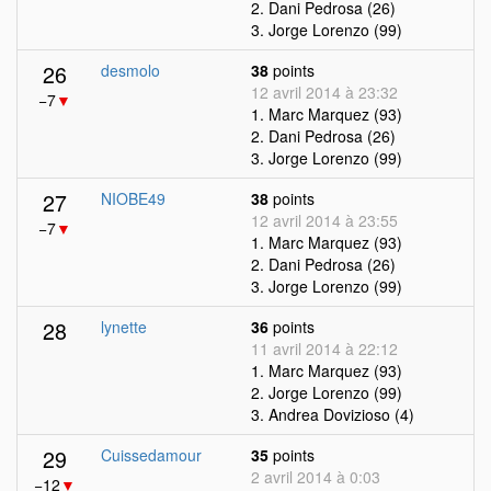
2. Dani Pedrosa (26)
3. Jorge Lorenzo (99)
26
desmolo
38
points
12 avril 2014 à 23:32
−7
▼
1. Marc Marquez (93)
2. Dani Pedrosa (26)
3. Jorge Lorenzo (99)
27
NIOBE49
38
points
12 avril 2014 à 23:55
−7
▼
1. Marc Marquez (93)
2. Dani Pedrosa (26)
3. Jorge Lorenzo (99)
28
lynette
36
points
11 avril 2014 à 22:12
1. Marc Marquez (93)
2. Jorge Lorenzo (99)
3. Andrea Dovizioso (4)
29
Cuissedamour
35
points
2 avril 2014 à 0:03
−12
▼