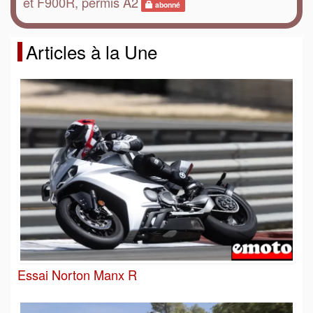
et F900R, permis A2
abonné
Articles à la Une
Essai Norton Manx R