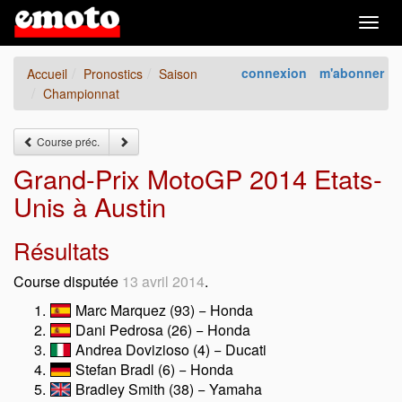
Togg
navig
connexion
m'abonner
Accueil
Pronostics
Saison
Championnat
Course préc.
Grand-Prix MotoGP 2014 Etats-
Unis à Austin
Résultats
Course disputée
13 avril 2014
.
Marc Marquez (93) − Honda
Dani Pedrosa (26) − Honda
Andrea Dovizioso (4) − Ducati
Stefan Bradl (6) − Honda
Bradley Smith (38) − Yamaha