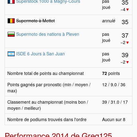
35
Superstock 1000 à Magny-Cours
pas
joué
−4
▼
35
Supermoto à Mettet
annulé
37
Supermoto des nations à Pleven
pas
joué
−2
▼
39
ISDE 6 Jours à San Juan
pas
joué
−2
▼
Nombre total de points au championnat
72
points
Points gagnés par pronostic (min / moyen /
12 / 9.0 / 36
max)
Classement au championnat (moins bon /
39 / 31.0 / 17
moyen / meilleur)
Nombre de podiums trouvés dans l'ordre
Aucun sur 8
Performance 2014 de Greg125