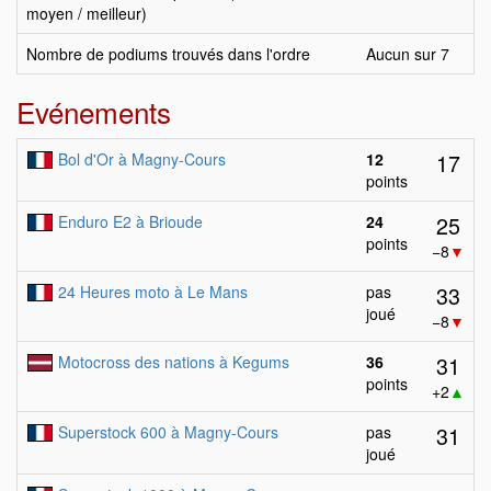
moyen / meilleur)
Nombre de podiums trouvés dans l'ordre
Aucun sur 7
Evénements
17
Bol d'Or à Magny-Cours
12
points
25
Enduro E2 à Brioude
24
points
−8
▼
33
24 Heures moto à Le Mans
pas
joué
−8
▼
31
Motocross des nations à Kegums
36
points
+2
▲
31
Superstock 600 à Magny-Cours
pas
joué