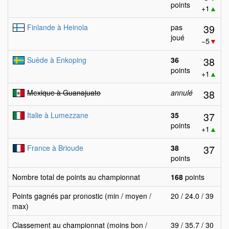
points
+1
▲
39
Finlande à Heinola
pas
joué
−5
▼
38
Suède à Enkoping
36
points
+1
▲
38
Mexique à Guanajuato
annulé
37
Italie à Lumezzane
35
points
+1
▲
37
France à Brioude
38
points
Nombre total de points au championnat
168
points
Points gagnés par pronostic (min / moyen /
20 / 24.0 / 39
max)
Classement au championnat (moins bon /
39 / 35.7 / 30