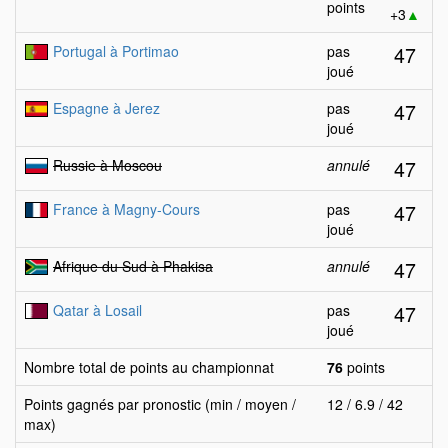
points
+3
▲
47
Portugal à Portimao
pas
joué
47
Espagne à Jerez
pas
joué
47
Russie à Moscou
annulé
47
France à Magny-Cours
pas
joué
47
Afrique du Sud à Phakisa
annulé
47
Qatar à Losail
pas
joué
Nombre total de points au championnat
76
points
Points gagnés par pronostic (min / moyen /
12 / 6.9 / 42
max)