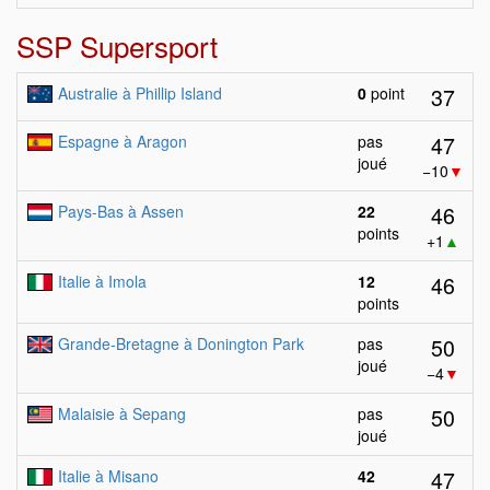
SSP Supersport
37
Australie à Phillip Island
0
point
47
Espagne à Aragon
pas
joué
−10
▼
46
Pays-Bas à Assen
22
points
+1
▲
46
Italie à Imola
12
points
50
Grande-Bretagne à Donington Park
pas
joué
−4
▼
50
Malaisie à Sepang
pas
joué
47
Italie à Misano
42