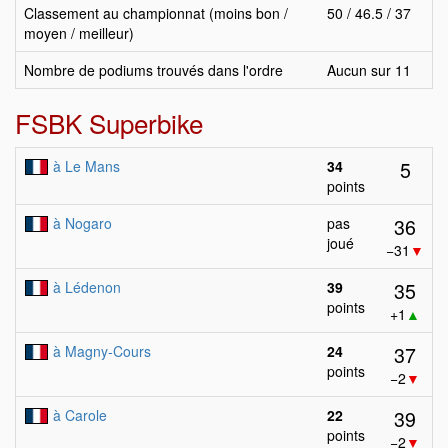
Classement au championnat (moins bon /
50 / 46.5 / 37
moyen / meilleur)
Nombre de podiums trouvés dans l'ordre
Aucun sur 11
FSBK Superbike
5
à Le Mans
34
points
36
à Nogaro
pas
joué
−31
▼
35
à Lédenon
39
points
+1
▲
37
à Magny-Cours
24
points
−2
▼
39
à Carole
22
points
−2
▼