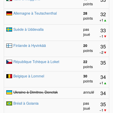
points
32
Allemagne à Teutschenthal
28
points
+1
▲
33
Suède à Uddevalla
pas
joué
−1
▼
35
Finlande à Hyvinkää
20
points
−2
▼
35
République Tchèque à Loket
22
points
34
Belgique à Lommel
30
points
+1
▲
34
Ukraine à Dimitrov, Donetsk
annulé
35
Brésil à Goiania
pas
joué
−1
▼