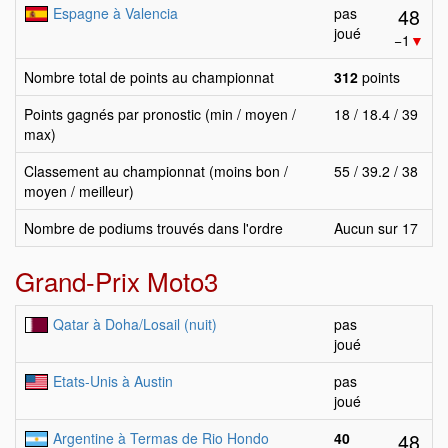
48
Espagne à Valencia
pas
joué
−1
▼
Nombre total de points au championnat
312
points
Points gagnés par pronostic (min / moyen /
18 / 18.4 / 39
max)
Classement au championnat (moins bon /
55 / 39.2 / 38
moyen / meilleur)
Nombre de podiums trouvés dans l'ordre
Aucun sur 17
Grand-Prix Moto3
Qatar à Doha/Losail (nuit)
pas
joué
Etats-Unis à Austin
pas
joué
48
Argentine à Termas de Rio Hondo
40