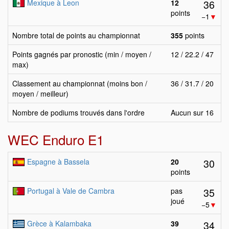
36
Mexique à Leon
12
points
−1
▼
Nombre total de points au championnat
355
points
Points gagnés par pronostic (min / moyen /
12 / 22.2 / 47
max)
Classement au championnat (moins bon /
36 / 31.7 / 20
moyen / meilleur)
Nombre de podiums trouvés dans l'ordre
Aucun sur 16
WEC Enduro E1
30
Espagne à Bassela
20
points
35
Portugal à Vale de Cambra
pas
joué
−5
▼
34
Grèce à Kalambaka
39