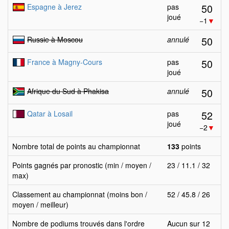
50
Espagne à Jerez
pas
joué
−1
▼
50
Russie à Moscou
annulé
50
France à Magny-Cours
pas
joué
50
Afrique du Sud à Phakisa
annulé
52
Qatar à Losail
pas
joué
−2
▼
Nombre total de points au championnat
133
points
Points gagnés par pronostic (min / moyen /
23 / 11.1 / 32
max)
Classement au championnat (moins bon /
52 / 45.8 / 26
moyen / meilleur)
Nombre de podiums trouvés dans l'ordre
Aucun sur 12