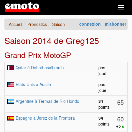
Togg
navig
connexion
m'abonner
Accueil
Pronostics
Saison
Saison 2014 de Greg125
Grand-Prix MotoGP
Qatar à Doha/Losail (nuit)
pas
joué
Etats-Unis à Austin
pas
joué
65
Argentine à Termas de Rio Hondo
34
points
60
Espagne à Jerez de la Frontera
34
points
+5
▲