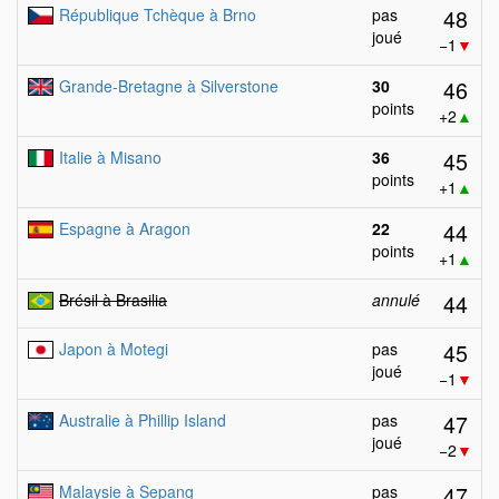
48
République Tchèque à Brno
pas
joué
−1
▼
46
Grande-Bretagne à Silverstone
30
points
+2
▲
45
Italie à Misano
36
points
+1
▲
44
Espagne à Aragon
22
points
+1
▲
44
Brésil à Brasilia
annulé
45
Japon à Motegi
pas
joué
−1
▼
47
Australie à Phillip Island
pas
joué
−2
▼
47
Malaysie à Sepang
pas