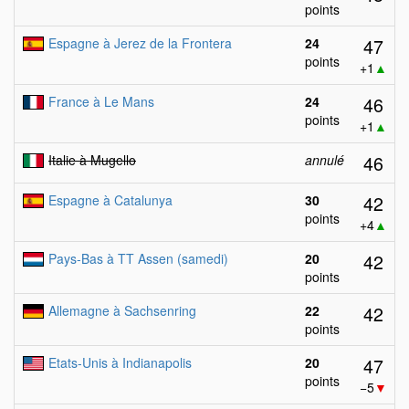
points
47
Espagne à Jerez de la Frontera
24
points
+1
▲
46
France à Le Mans
24
points
+1
▲
46
Italie à Mugello
annulé
42
Espagne à Catalunya
30
points
+4
▲
42
Pays-Bas à TT Assen (samedi)
20
points
42
Allemagne à Sachsenring
22
points
47
Etats-Unis à Indianapolis
20
points
−5
▼