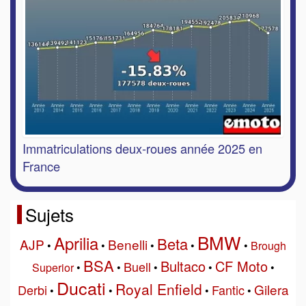
Immatriculations deux-roues année 2025 en
France
Sujets
BMW
Aprilia
Beta
AJP
Benelli
•
•
•
•
•
Brough
BSA
Bultaco
CF Moto
Buell
Superior
•
•
•
•
•
Ducati
Royal Enfield
Gilera
Derbi
Fantic
•
•
•
•