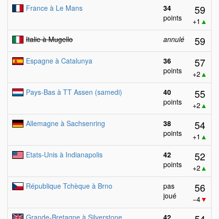
59
France à Le Mans
34
points
+1
▲
59
Italie à Mugello
annulé
57
Espagne à Catalunya
36
points
+2
▲
55
Pays-Bas à TT Assen (samedi)
40
points
+2
▲
54
Allemagne à Sachsenring
38
points
+1
▲
52
Etats-Unis à Indianapolis
42
points
+2
▲
56
République Tchèque à Brno
pas
joué
−4
▼
54
Grande-Bretagne à Silverstone
42