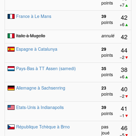
points
+7
▲
42
France à Le Mans
39
points
+6
▲
42
Italie à Mugello
annulé
44
Espagne à Catalunya
29
points
−2
▼
38
Pays-Bas à TT Assen (samedi)
35
points
+6
▲
40
Allemagne à Sachsenring
23
points
−2
▼
41
Etats-Unis à Indianapolis
39
points
−1
▼
46
République Tchèque à Brno
pas
joué
−5
▼