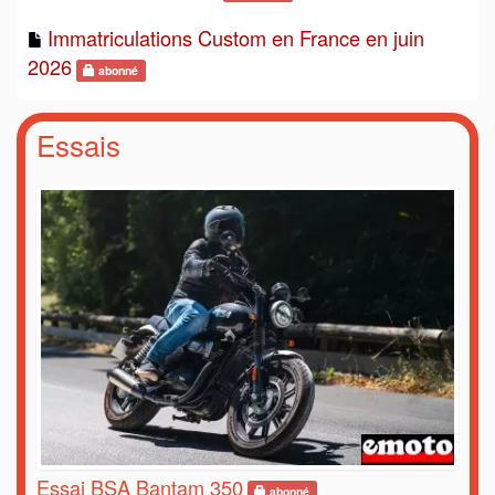
Immatriculations Custom en France en juin
2026
abonné
Essais
Essai BSA Bantam 350
abonné