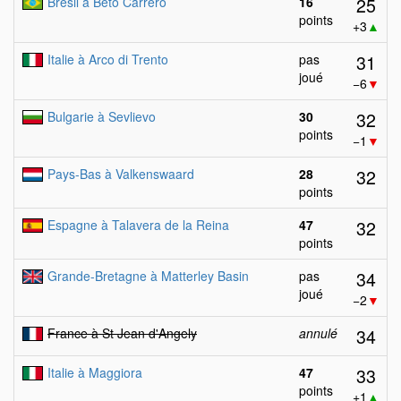
25
Brésil à Beto Carrero
16
points
+3
▲
31
Italie à Arco di Trento
pas
joué
−6
▼
32
Bulgarie à Sevlievo
30
points
−1
▼
32
Pays-Bas à Valkenswaard
28
points
32
Espagne à Talavera de la Reina
47
points
34
Grande-Bretagne à Matterley Basin
pas
joué
−2
▼
34
France à St Jean d'Angely
annulé
33
Italie à Maggiora
47
points
+1
▲