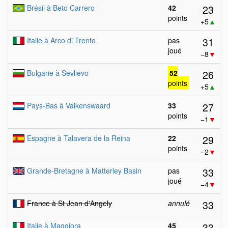
23
Brésil à Beto Carrero
42
points
+5
▲
31
Italie à Arco di Trento
pas
joué
−8
▼
26
Bulgarie à Sevlievo
52
points
+5
▲
27
Pays-Bas à Valkenswaard
33
points
−1
▼
29
Espagne à Talavera de la Reina
22
points
−2
▼
33
Grande-Bretagne à Matterley Basin
pas
joué
−4
▼
33
France à St Jean d'Angely
annulé
33
Italie à Maggiora
45