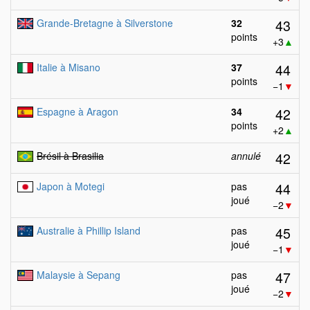
43
Grande-Bretagne à Silverstone
32
points
+3
▲
44
Italie à Misano
37
points
−1
▼
42
Espagne à Aragon
34
points
+2
▲
42
Brésil à Brasilia
annulé
44
Japon à Motegi
pas
joué
−2
▼
45
Australie à Phillip Island
pas
joué
−1
▼
47
Malaysie à Sepang
pas
joué
−2
▼