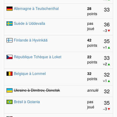
33
Allemagne à Teutschenthal
28
points
36
Suède à Uddevalla
pas
joué
−3
▼
35
Finlande à Hyvinkää
42
points
+1
▲
33
République Tchèque à Loket
22
points
+2
▲
32
Belgique à Lommel
32
points
+1
▲
32
Ukraine à Dimitrov, Donetsk
annulé
35
Brésil à Goiania
pas
joué
−3
▼