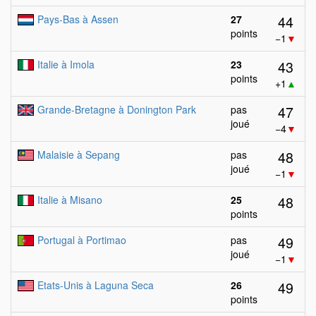
44
Pays-Bas à Assen
27
points
−1
▼
43
Italie à Imola
23
points
+1
▲
47
Grande-Bretagne à Donington Park
pas
joué
−4
▼
48
Malaisie à Sepang
pas
joué
−1
▼
48
Italie à Misano
25
points
49
Portugal à Portimao
pas
joué
−1
▼
49
Etats-Unis à Laguna Seca
26
points