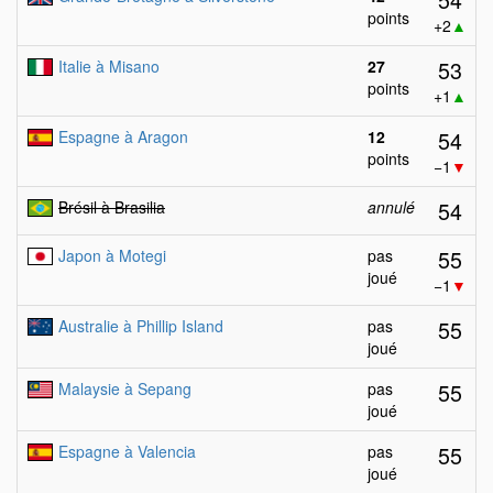
points
+2
▲
53
Italie à Misano
27
points
+1
▲
54
Espagne à Aragon
12
points
−1
▼
54
Brésil à Brasilia
annulé
55
Japon à Motegi
pas
joué
−1
▼
55
Australie à Phillip Island
pas
joué
55
Malaysie à Sepang
pas
joué
55
Espagne à Valencia
pas
joué