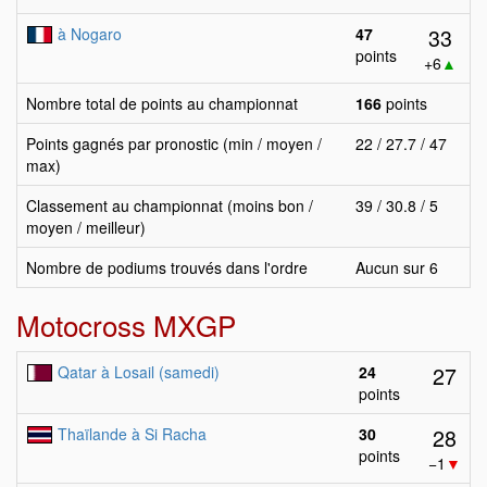
33
à Nogaro
47
points
+6
▲
Nombre total de points au championnat
166
points
Points gagnés par pronostic (min / moyen /
22 / 27.7 / 47
max)
Classement au championnat (moins bon /
39 / 30.8 / 5
moyen / meilleur)
Nombre de podiums trouvés dans l'ordre
Aucun sur 6
Motocross MXGP
27
Qatar à Losail (samedi)
24
points
28
Thaïlande à Si Racha
30
points
−1
▼