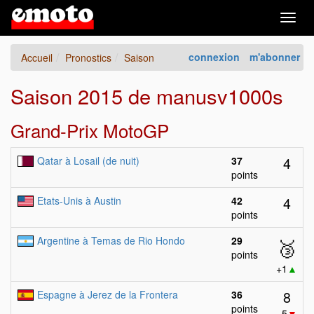
Togg
navig
connexion
m'abonner
Accueil
Pronostics
Saison
Saison 2015 de manusv1000s
Grand-Prix MotoGP
4
Qatar à Losail (de nuit)
37
points
4
Etats-Unis à Austin
42
points
Argentine à Temas de Rio Hondo
29
🥉
points
+1
▲
8
Espagne à Jerez de la Frontera
36
points
−5
▼