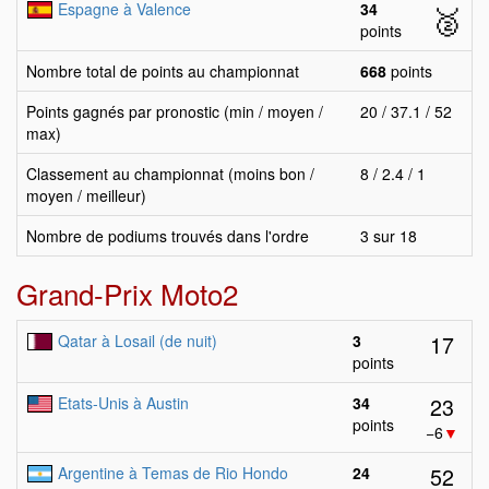
Espagne à Valence
34
🥈
points
Nombre total de points au championnat
668
points
Points gagnés par pronostic (min / moyen /
20 / 37.1 / 52
max)
Classement au championnat (moins bon /
8 / 2.4 / 1
moyen / meilleur)
Nombre de podiums trouvés dans l'ordre
3 sur 18
Grand-Prix Moto2
17
Qatar à Losail (de nuit)
3
points
23
Etats-Unis à Austin
34
points
−6
▼
52
Argentine à Temas de Rio Hondo
24