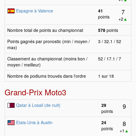
7
Espagne à Valence
41
points
+2
▲
Nombre total de points au championnat
578
points
Points gagnés par pronostic (min / moyen /
3 / 32.1 / 52
max)
Classement au championnat (moins bon /
52 / 17.1 / 7
moyen / meilleur)
Nombre de podiums trouvés dans l'ordre
1 sur 18
Grand-Prix Moto3
9
Qatar à Losail (de nuit)
29
points
8
Etats-Unis à Austin
24
points
+1
▲