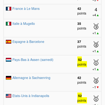
4
France à Le Mans
42
points
+4
▲
Italie à Mugello
35
🥉
points
+1
▲
Espagne à Barcelone
37
🥈
points
+1
▲
Pays-Bas à Assen (samedi)
52
🥇
points
+1
▲
Allemagne à Sachsenring
42
🥈
points
−1
▼
Etats-Unis à Indianapolis
52
🥇
points