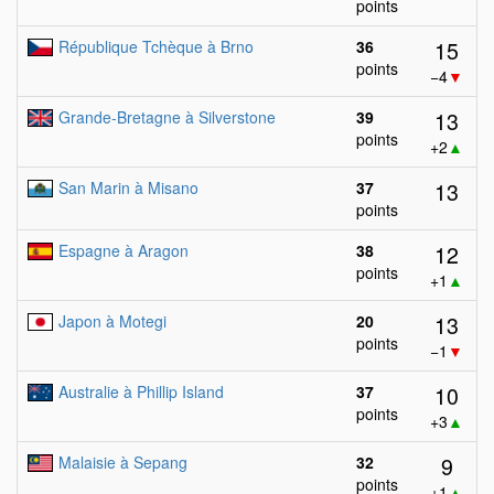
points
15
République Tchèque à Brno
36
points
−4
▼
13
Grande-Bretagne à Silverstone
39
points
+2
▲
13
San Marin à Misano
37
points
12
Espagne à Aragon
38
points
+1
▲
13
Japon à Motegi
20
points
−1
▼
10
Australie à Phillip Island
37
points
+3
▲
9
Malaisie à Sepang
32
points
+1
▲