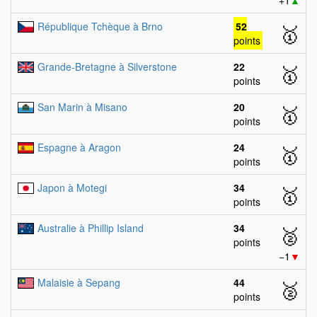
+1
▲
République Tchèque à Brno
52
🥇
points
Grande-Bretagne à Silverstone
22
🥇
points
San Marin à Misano
20
🥇
points
Espagne à Aragon
24
🥇
points
Japon à Motegi
34
🥇
points
Australie à Phillip Island
34
🥈
points
−1
▼
Malaisie à Sepang
44
🥈
points