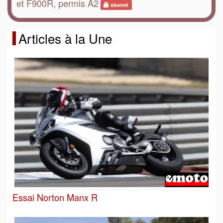
et F900R, permis A2
abonné
Articles à la Une
Essai Norton Manx R