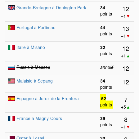
12
Grande-Bretagne à Donington Park
34
points
−1
▼
13
Portugal à Portimao
44
points
−1
▼
12
Italie à Misano
32
points
+1
▲
12
Russie à Moscou
annulé
12
Malaisie à Sepang
34
points
7
Espagne à Jerez de la Frontera
52
points
+5
▲
8
France à Magny-Cours
39
points
−1
▼
Qatar à Losail
30