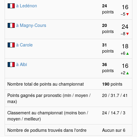
16
à Ledénon
24
points
−5
▼
24
à Magny-Cours
20
points
−8
▼
18
à Carole
31
points
+6
▲
16
à Albi
36
points
+2
▲
Nombre total de points au championnat
190
points
Points gagnés par pronostic (min / moyen /
20 / 31.7 / 41
max)
Classement au championnat (moins bon /
24 / 14.7 / 3
moyen / meilleur)
Nombre de podiums trouvés dans l'ordre
Aucun sur 6