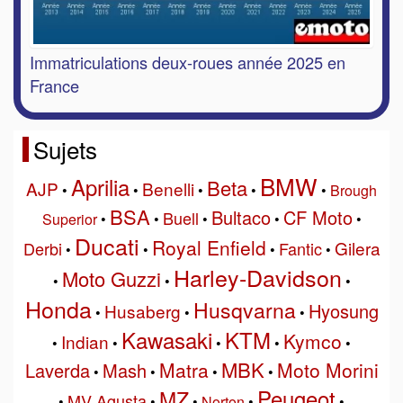
Immatriculations deux-roues année 2025 en
France
Sujets
BMW
Aprilia
Beta
AJP
Benelli
•
•
•
•
•
Brough
BSA
Bultaco
CF Moto
Buell
Superior
•
•
•
•
•
Ducati
Royal Enfield
Gilera
Derbi
Fantic
•
•
•
•
Harley-Davidson
Moto Guzzi
•
•
•
Honda
Husqvarna
Hyosung
Husaberg
•
•
•
Kawasaki
KTM
Kymco
Indian
•
•
•
•
•
MBK
Matra
Moto Morini
Laverda
Mash
•
•
•
•
Peugeot
MZ
MV Agusta
•
•
•
Norton
•
•