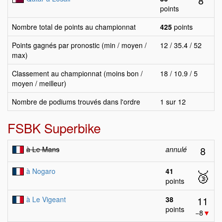
8
points
Nombre total de points au championnat
425
points
Points gagnés par pronostic (min / moyen /
12 / 35.4 / 52
max)
Classement au championnat (moins bon /
18 / 10.9 / 5
moyen / meilleur)
Nombre de podiums trouvés dans l'ordre
1 sur 12
FSBK Superbike
8
à Le Mans
annulé
à Nogaro
41
🥉
points
11
à Le Vigeant
38
points
−8
▼