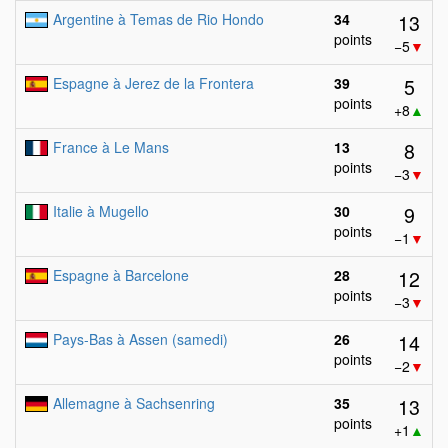
13
Argentine à Temas de Rio Hondo
34
points
−5
▼
5
Espagne à Jerez de la Frontera
39
points
+8
▲
8
France à Le Mans
13
points
−3
▼
9
Italie à Mugello
30
points
−1
▼
12
Espagne à Barcelone
28
points
−3
▼
14
Pays-Bas à Assen (samedi)
26
points
−2
▼
13
Allemagne à Sachsenring
35
points
+1
▲