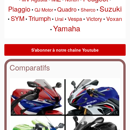
Suzuki
Piaggio
Quadro
•
QJ Motor
•
•
Sherco
•
SYM
Triumph
Voxan
Vespa
Victory
•
•
•
Ural
•
•
•
Yamaha
•
Comparatifs