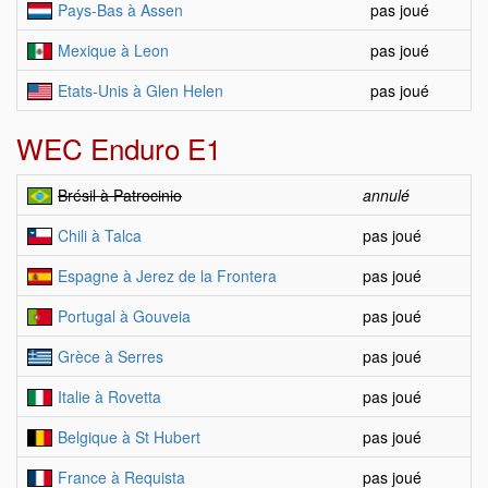
Pays-Bas à Assen
pas joué
Mexique à Leon
pas joué
Etats-Unis à Glen Helen
pas joué
WEC Enduro E1
Brésil à Patrocinio
annulé
Chili à Talca
pas joué
Espagne à Jerez de la Frontera
pas joué
Portugal à Gouveia
pas joué
Grèce à Serres
pas joué
Italie à Rovetta
pas joué
Belgique à St Hubert
pas joué
France à Requista
pas joué