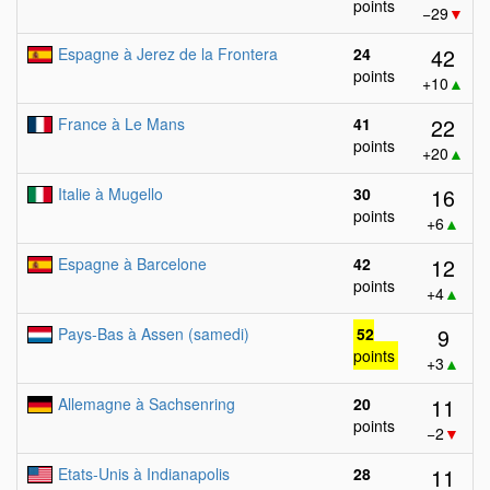
points
−29
▼
42
Espagne à Jerez de la Frontera
24
points
+10
▲
22
France à Le Mans
41
points
+20
▲
16
Italie à Mugello
30
points
+6
▲
12
Espagne à Barcelone
42
points
+4
▲
9
Pays-Bas à Assen (samedi)
52
points
+3
▲
11
Allemagne à Sachsenring
20
points
−2
▼
11
Etats-Unis à Indianapolis
28