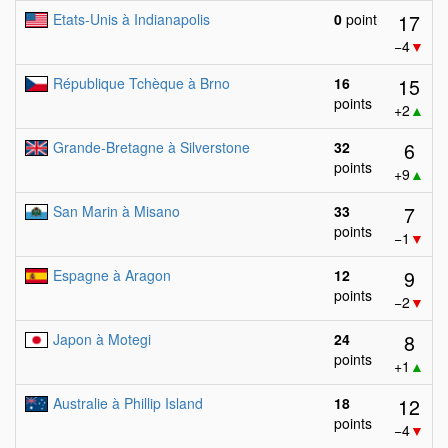
17
Etats-Unis à Indianapolis
0
point
−4
▼
15
République Tchèque à Brno
16
points
+2
▲
6
Grande-Bretagne à Silverstone
32
points
+9
▲
7
San Marin à Misano
33
points
−1
▼
9
Espagne à Aragon
12
points
−2
▼
8
Japon à Motegi
24
points
+1
▲
12
Australie à Phillip Island
18
points
−4
▼