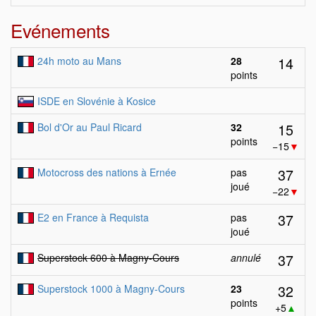
Evénements
14
24h moto au Mans
28
points
ISDE en Slovénie à Kosice
15
Bol d'Or au Paul Ricard
32
points
−15
▼
37
Motocross des nations à Ernée
pas
joué
−22
▼
37
E2 en France à Requista
pas
joué
37
Superstock 600 à Magny-Cours
annulé
32
Superstock 1000 à Magny-Cours
23
points
+5
▲