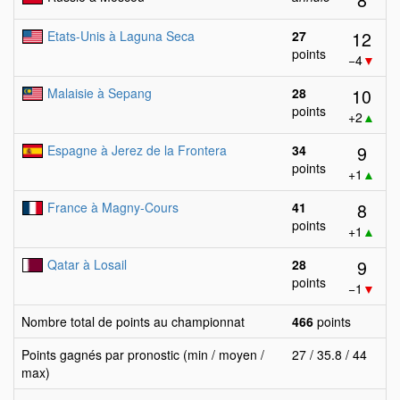
12
Etats-Unis à Laguna Seca
27
points
−4
▼
10
Malaisie à Sepang
28
points
+2
▲
9
Espagne à Jerez de la Frontera
34
points
+1
▲
8
France à Magny-Cours
41
points
+1
▲
9
Qatar à Losail
28
points
−1
▼
Nombre total de points au championnat
466
points
Points gagnés par pronostic (min / moyen /
27 / 35.8 / 44
max)