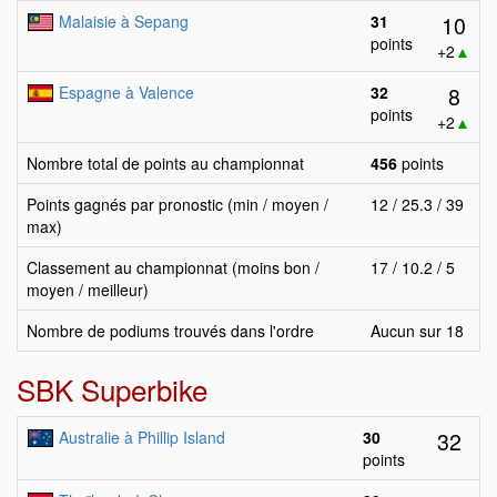
10
Malaisie à Sepang
31
points
+2
▲
8
Espagne à Valence
32
points
+2
▲
Nombre total de points au championnat
456
points
Points gagnés par pronostic (min / moyen /
12 / 25.3 / 39
max)
Classement au championnat (moins bon /
17 / 10.2 / 5
moyen / meilleur)
Nombre de podiums trouvés dans l'ordre
Aucun sur 18
SBK Superbike
32
Australie à Phillip Island
30
points