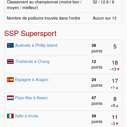
Classement au championnat (moins bon /
32 / 12.9 / 6
moyen / meilleur)
Nombre de podiums trouvés dans l'ordre
Aucun sur 13
SSP Supersport
5
Australie à Phillip Island
38
points
18
Thaïlande à Chang
12
points
−13
▼
17
Espagne à Aragon
24
points
+1
▲
8
Pays-Bas à Assen
47
points
+9
▲
11
Italie à Imola
39
points
−3
▼