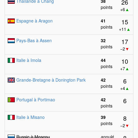
26
Thaïlande à Chang
38
points
+6
▲
15
Espagne à Aragon
41
points
+11
▲
17
Pays-Bas à Assen
32
points
−2
▼
10
Italie à Imola
44
points
+7
▲
6
Grande-Bretagne à Donington Park
42
points
+4
▲
6
Portugal à Portimao
42
points
8
Italie à Misano
39
points
−2
▼
8
Russie à Moscou
annulé