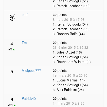
2. Kenan Sofuoglu (54)
3. Patrick Jacobsen (99)
🥉
touf
30
points
8 mars 2015 à 17:56
1. Kenan Sofuoglu (54)
2. Patrick Jacobsen (99)
3. Roberto Rolfo (44)
4
Tm
29
points
26 février 2015 à 15:32
+3
▲
1. Jules Cluzel (16)
2. Kenan Sofuoglu (54)
3. Ratthapark Wilairot (9)
5
Mielpops777
29
points
1er mars 2015 à 20:10
1. Lucas Mahias (14)
2. Kenan Sofuoglu (54)
3. Alex Baldolini (25)
6
Patrick42
29
points
14 mars 2015 à 9:35
+31
▲