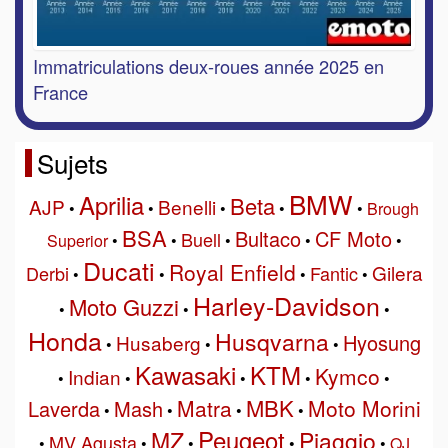
Immatriculations deux-roues année 2025 en
France
Sujets
BMW
Aprilia
Beta
AJP
Benelli
•
•
•
•
•
Brough
BSA
Bultaco
CF Moto
Buell
Superior
•
•
•
•
•
Ducati
Royal Enfield
Gilera
Derbi
Fantic
•
•
•
•
Harley-Davidson
Moto Guzzi
•
•
•
Honda
Husqvarna
Hyosung
Husaberg
•
•
•
Kawasaki
KTM
Kymco
Indian
•
•
•
•
•
MBK
Matra
Moto Morini
Laverda
Mash
•
•
•
•
Peugeot
MZ
Piaggio
MV Agusta
•
•
•
•
•
QJ