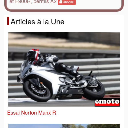
et F900R, permis A2
abonné
Articles à la Une
Essai Norton Manx R