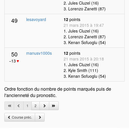
2. Jules Cluzel (16)
3. Lorenzo Zanetti (87)
49
lesavoyard
12
points
21 mars 2015 à 19:47
1. Jules Cluzel (16)
2. Lorenzo Zanetti (87)
3. Kenan Sofuoglu (54)
50
manusv1000s
12
points
21 mars 2015 à 20:18
−13
▼
1. Jules Cluzel (16)
2. Kyle Smith (111)
3. Kenan Sofuoglu (54)
Ordre fonction du nombre de points marqués puis de
l'ancienneté du pronostic.
1
2
Course préc.