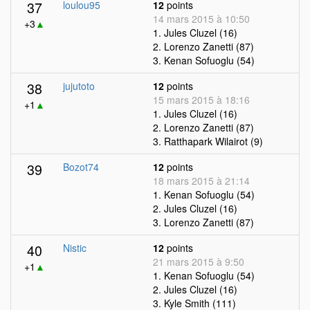
37
loulou95
12
points
14 mars 2015 à 10:50
+3
▲
1. Jules Cluzel (16)
2. Lorenzo Zanetti (87)
3. Kenan Sofuoglu (54)
38
jujutoto
12
points
15 mars 2015 à 18:16
+1
▲
1. Jules Cluzel (16)
2. Lorenzo Zanetti (87)
3. Ratthapark Wilairot (9)
39
Bozot74
12
points
18 mars 2015 à 21:14
1. Kenan Sofuoglu (54)
2. Jules Cluzel (16)
3. Lorenzo Zanetti (87)
40
Nistic
12
points
21 mars 2015 à 9:50
+1
▲
1. Kenan Sofuoglu (54)
2. Jules Cluzel (16)
3. Kyle Smith (111)