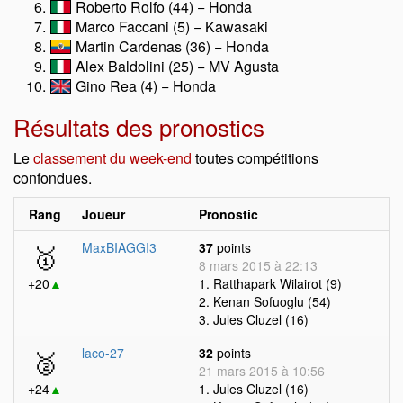
Roberto Rolfo (44) − Honda
Marco Faccani (5) − Kawasaki
Martin Cardenas (36) − Honda
Alex Baldolini (25) − MV Agusta
Gino Rea (4) − Honda
Résultats des pronostics
Le
classement du week-end
toutes compétitions
confondues.
Rang
Joueur
Pronostic
🥇
MaxBIAGGI3
37
points
8 mars 2015 à 22:13
+20
▲
1. Ratthapark Wilairot (9)
2. Kenan Sofuoglu (54)
3. Jules Cluzel (16)
🥈
laco-27
32
points
21 mars 2015 à 10:56
+24
▲
1. Jules Cluzel (16)