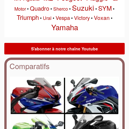
Suzuki
SYM
Quadro
Motor
•
•
Sherco
•
•
•
Triumph
Voxan
Vespa
Victory
•
Ural
•
•
•
•
Yamaha
Comparatifs