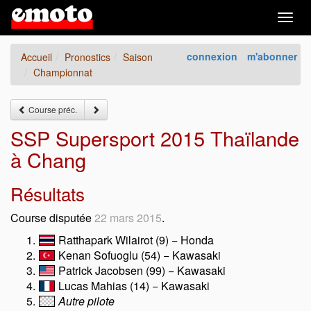
Togg
navig
connexion
m'abonner
Accueil
Pronostics
Saison
Championnat
Course préc.
SSP Supersport 2015 Thaïlande
à Chang
Résultats
Course disputée
22 mars 2015
.
Ratthapark Wilairot (9) − Honda
Kenan Sofuoglu (54) − Kawasaki
Patrick Jacobsen (99) − Kawasaki
Lucas Mahias (14) − Kawasaki
Autre pilote