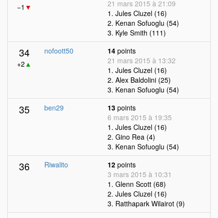
21 mars 2015 à 21:09
−1
▼
1. Jules Cluzel (16)
2. Kenan Sofuoglu (54)
3. Kyle Smith (111)
34
nofoott50
14
points
21 mars 2015 à 13:32
+2
▲
1. Jules Cluzel (16)
2. Alex Baldolini (25)
3. Kenan Sofuoglu (54)
35
ben29
13
points
6 mars 2015 à 19:35
1. Jules Cluzel (16)
2. Gino Rea (4)
3. Kenan Sofuoglu (54)
36
Riwalito
12
points
3 mars 2015 à 10:31
1. Glenn Scott (68)
2. Jules Cluzel (16)
3. Ratthapark Wilairot (9)