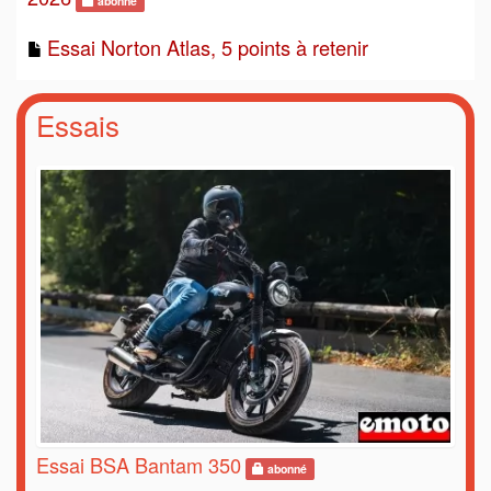
abonné
Essai Norton Atlas, 5 points à retenir
Essais
Essai BSA Bantam 350
abonné