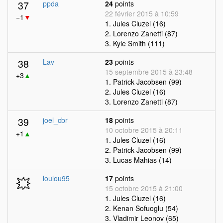
37
ppda
24
points
22 février 2015 à 10:59
−1
▼
1. Jules Cluzel (16)
2. Lorenzo Zanetti (87)
3. Kyle Smith (111)
38
Lav
23
points
15 septembre 2015 à 23:48
+3
▲
1. Patrick Jacobsen (99)
2. Jules Cluzel (16)
3. Lorenzo Zanetti (87)
39
joel_cbr
18
points
10 octobre 2015 à 20:11
+1
▲
1. Jules Cluzel (16)
2. Patrick Jacobsen (99)
3. Lucas Mahias (14)
💥
loulou95
17
points
15 octobre 2015 à 21:00
1. Jules Cluzel (16)
2. Kenan Sofuoglu (54)
3. Vladimir Leonov (65)