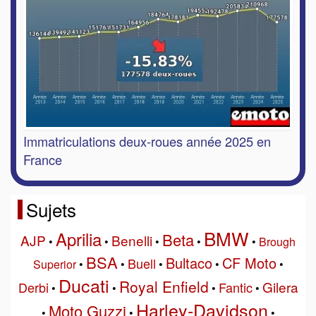
Immatriculations deux-roues année 2025 en
France
Sujets
BMW
Aprilia
Beta
AJP
Benelli
•
•
•
•
•
Brough
BSA
Bultaco
CF Moto
Buell
Superior
•
•
•
•
•
Ducati
Royal Enfield
Gilera
Derbi
Fantic
•
•
•
•
Harley-Davidson
Moto Guzzi
•
•
•