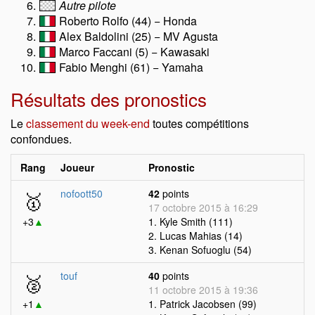
Autre pilote
Roberto Rolfo (44) − Honda
Alex Baldolini (25) − MV Agusta
Marco Faccani (5) − Kawasaki
Fabio Menghi (61) − Yamaha
Résultats des pronostics
Le
classement du week-end
toutes compétitions
confondues.
Rang
Joueur
Pronostic
🥇
nofoott50
42
points
17 octobre 2015 à 16:29
+3
▲
1. Kyle Smith (111)
2. Lucas Mahias (14)
3. Kenan Sofuoglu (54)
🥈
touf
40
points
11 octobre 2015 à 19:36
+1
▲
1. Patrick Jacobsen (99)