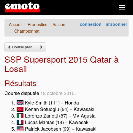
Togg
navig
connexion
m'abonner
Accueil
Pronostics
Saison
Championnat
Course préc.
SSP Supersport 2015 Qatar à
Losail
Résultats
Course disputée
18 octobre 2015
.
Kyle Smith (111) − Honda
Kenan Sofuoglu (54) − Kawasaki
Lorenzo Zanetti (87) − MV Agusta
Lucas Mahias (14) − Kawasaki
Patrick Jacobsen (99) − Kawasaki