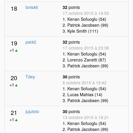
18
loris46
32
points
17 octobre 2015 à 19:50
1. Kenan Sofuoglu (54)
2. Patrick Jacobsen (99)
3. Kyle Smith (111)
19
pat42
32
points
17 octobre 2015 à 23:38
+1
▲
1. Kenan Sofuoglu (54)
2. Lorenzo Zanetti (87)
3. Patrick Jacobsen (99)
20
Tdey
30
points
6 octobre 2015 à 19:42
+1
▲
1. Kenan Sofuoglu (54)
2. Lucas Mahias (14)
3. Patrick Jacobsen (99)
21
jujutoto
30
points
13 octobre 2015 à 18:21
+1
▲
1. Kenan Sofuoglu (54)
2. Patrick Jacobsen (99)