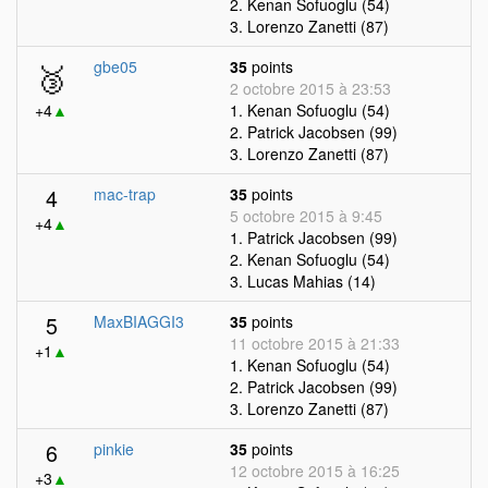
2. Kenan Sofuoglu (54)
3. Lorenzo Zanetti (87)
🥉
gbe05
35
points
2 octobre 2015 à 23:53
+4
▲
1. Kenan Sofuoglu (54)
2. Patrick Jacobsen (99)
3. Lorenzo Zanetti (87)
4
mac-trap
35
points
5 octobre 2015 à 9:45
+4
▲
1. Patrick Jacobsen (99)
2. Kenan Sofuoglu (54)
3. Lucas Mahias (14)
5
MaxBIAGGI3
35
points
11 octobre 2015 à 21:33
+1
▲
1. Kenan Sofuoglu (54)
2. Patrick Jacobsen (99)
3. Lorenzo Zanetti (87)
6
pinkie
35
points
12 octobre 2015 à 16:25
+3
▲