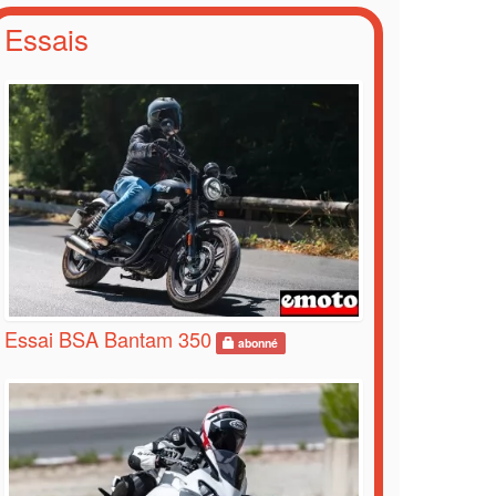
Essais
Essai BSA Bantam 350
abonné