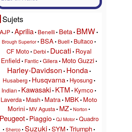
Sujets
BMW
Aprilia
Beta
AJP
Benelli
•
•
•
•
•
BSA
Bultaco
Buell
Brough Superior
•
•
•
•
Ducati
Royal
CF Moto
Derbi
•
•
•
Moto Guzzi
Enfield
Gilera
Fantic
•
•
•
•
Harley-Davidson
Honda
•
•
Husqvarna
Hyosung
Husaberg
•
•
•
Kawasaki
KTM
Kymco
Indian
•
•
•
•
MBK
Matra
Moto
Laverda
Mash
•
•
•
•
MZ
Morini
MV Agusta
•
•
•
Norton
•
Peugeot
Piaggio
Quadro
•
•
QJ Motor
•
Suzuki
SYM
Triumph
•
Sherco
•
•
•
•