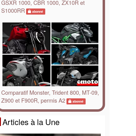
GSXR 1000, CBR 1000, ZX10R et
S1000RR
abonné
Comparatif Monster, Trident 800, MT-09,
Z900 et F900R, permis A2
abonné
Articles à la Une