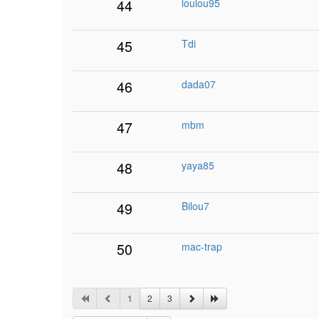
44
loulou95
45
Tdi
46
dada07
47
mbm
48
yaya85
49
Bilou7
50
mac-trap
1
2
3