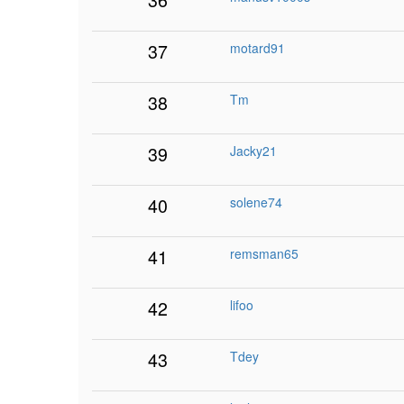
37
motard91
38
Tm
39
Jacky21
40
solene74
41
remsman65
42
lifoo
43
Tdey