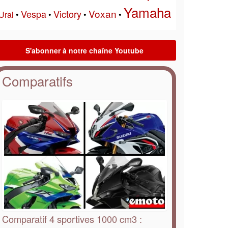
Yamaha
Voxan
Vespa
Victory
Ural
•
•
•
•
Comparatifs
Comparatif 4 sportives 1000 cm3 :