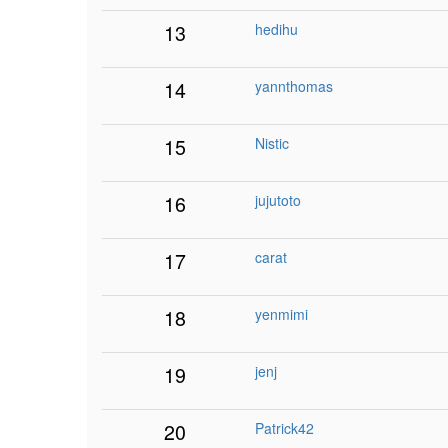
13
hedihu
14
yannthomas
15
Nistic
16
jujutoto
17
carat
18
yenmimi
19
jenj
20
Patrick42