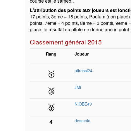
course est le samedi.
L'attribution des points aux joueurs est foncti
17 points, 3eme = 15 points, Podium (non placé) 
points, 7eme = 4 points, 8eme = 3 points, 9eme =
place, le résultat du pilote ne donne aucun point.
Classement général 2015
Rang
Joueur
🥇
ptirossi24
🥈
JMi
🥉
NIOBE49
4
desmolo