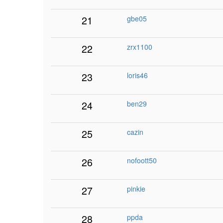
21
gbe05
22
zrx1100
23
loris46
24
ben29
25
cazin
26
nofoott50
27
pinkie
28
ppda