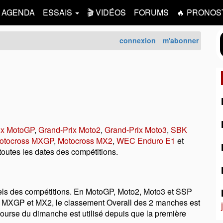
AGENDA
ESSAIS
🎬 VIDÉOS
FORUMS
🔥 PRONOS
connexion
m'abonner
ix MotoGP
,
Grand-Prix Moto2
,
Grand-Prix Moto3
,
SBK
otocross MXGP
,
Motocross MX2
,
WEC Enduro E1
et
outes les dates des compétitions.
iciels des compétitions. En MotoGP, Moto2, Moto3 et SSP
. En MXGP et MX2, le classement Overall des 2 manches est
 course du dimanche est utilisé depuis que la première