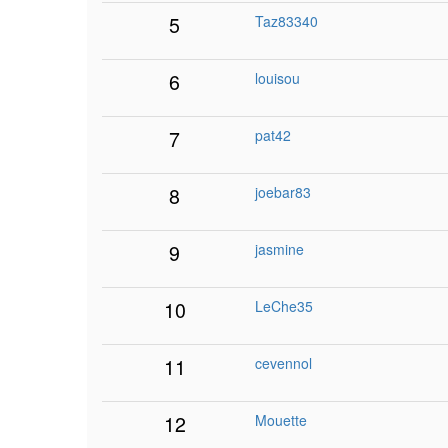
5
Taz83340
6
louisou
7
pat42
8
joebar83
9
jasmine
10
LeChe35
11
cevennol
12
Mouette