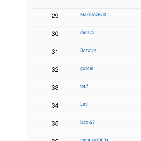
29
MaxBIAGGI3
30
dess72
31
Bozot74
32
guildel
33
touf
34
Lav
35
laco-27
36
manusv1000s