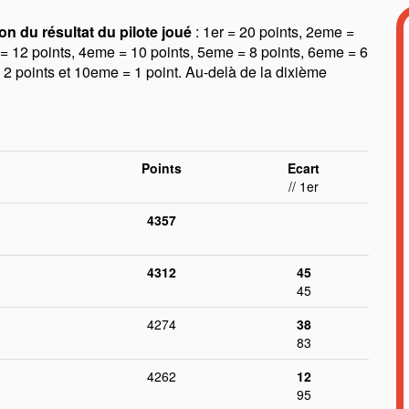
on du résultat du pilote joué
: 1er = 20 points, 2eme =
= 12 points, 4eme = 10 points, 5eme = 8 points, 6eme = 6
 2 points et 10eme = 1 point. Au-delà de la dixième
Points
Ecart
// 1er
4357
4312
45
45
4274
38
83
4262
12
95