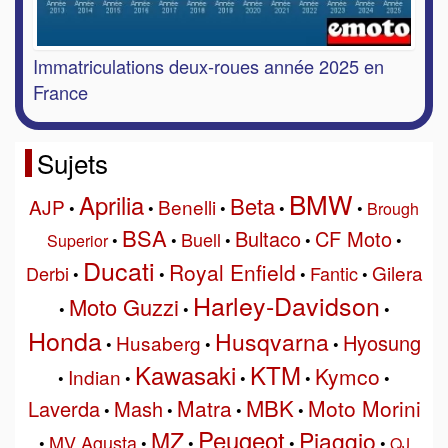
Immatriculations deux-roues année 2025 en
France
Sujets
BMW
Aprilia
Beta
AJP
Benelli
•
•
•
•
•
Brough
BSA
Bultaco
CF Moto
Buell
Superior
•
•
•
•
•
Ducati
Royal Enfield
Gilera
Derbi
Fantic
•
•
•
•
Harley-Davidson
Moto Guzzi
•
•
•
Honda
Husqvarna
Hyosung
Husaberg
•
•
•
Kawasaki
KTM
Kymco
Indian
•
•
•
•
•
MBK
Matra
Moto Morini
Laverda
Mash
•
•
•
•
Peugeot
MZ
Piaggio
MV Agusta
•
•
•
•
•
QJ