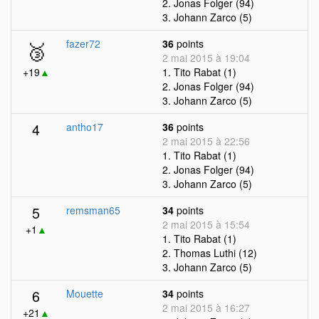
2. Jonas Folger (94)
3. Johann Zarco (5)
🥉
fazer72
36
points
2 mai 2015 à 19:04
+19
▲
1. Tito Rabat (1)
2. Jonas Folger (94)
3. Johann Zarco (5)
4
antho17
36
points
2 mai 2015 à 22:56
1. Tito Rabat (1)
2. Jonas Folger (94)
3. Johann Zarco (5)
5
remsman65
34
points
2 mai 2015 à 15:54
+1
▲
1. Tito Rabat (1)
2. Thomas Luthi (12)
3. Johann Zarco (5)
6
Mouette
34
points
2 mai 2015 à 16:27
+21
▲