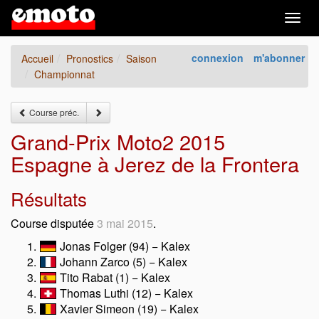
Togg
navig
connexion
m'abonner
Accueil
Pronostics
Saison
Championnat
Course préc.
Grand-Prix Moto2 2015
Espagne à Jerez de la Frontera
Résultats
Course disputée
3 mai 2015
.
Jonas Folger (94) − Kalex
Johann Zarco (5) − Kalex
Tito Rabat (1) − Kalex
Thomas Luthi (12) − Kalex
Xavier Simeon (19) − Kalex