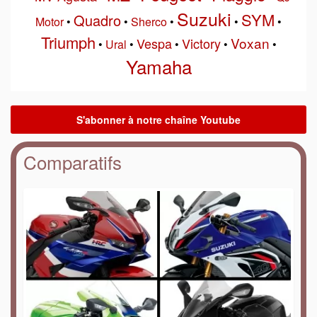
Suzuki
SYM
Quadro
Motor
•
•
Sherco
•
•
•
Triumph
Voxan
Vespa
Victory
•
Ural
•
•
•
•
Yamaha
Comparatifs