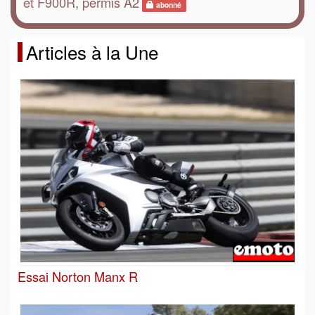
et F900R, permis A2
abonné
Articles à la Une
Essai Norton Manx R