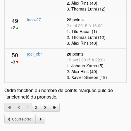
2. Alex Rins (40)
3. Thomas Luthi (12)
49
laco-27
22
points
2 mai 2015 à 16:00
+2
▲
1. Tito Rabat (1)
2. Thomas Luthi (12)
3. Alex Rins (40)
50
joel_cbr
20
points
19 avril 2015 à 22:01
−3
▼
1. Johann Zarco (5)
2. Alex Rins (40)
3. Xavier Simeon (19)
Ordre fonction du nombre de points marqués puis de
l'ancienneté du pronostic.
1
2
Course préc.