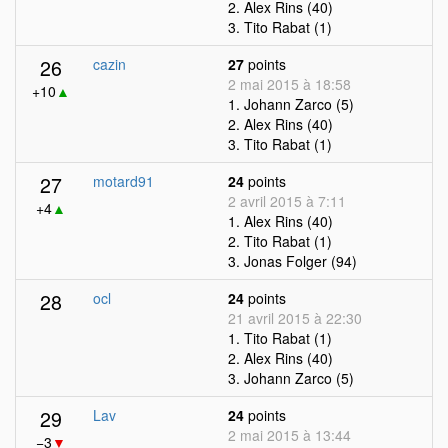
2. Alex Rins (40)
3. Tito Rabat (1)
26
cazin
27
points
2 mai 2015 à 18:58
+10
▲
1. Johann Zarco (5)
2. Alex Rins (40)
3. Tito Rabat (1)
27
motard91
24
points
2 avril 2015 à 7:11
+4
▲
1. Alex Rins (40)
2. Tito Rabat (1)
3. Jonas Folger (94)
28
ocl
24
points
21 avril 2015 à 22:30
1. Tito Rabat (1)
2. Alex Rins (40)
3. Johann Zarco (5)
29
Lav
24
points
2 mai 2015 à 13:44
−3
▼