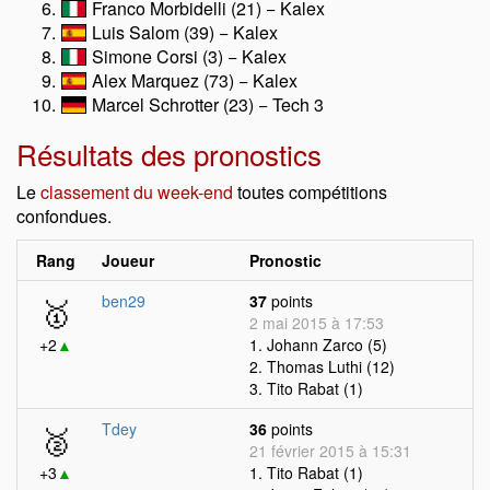
Franco Morbidelli (21) − Kalex
Luis Salom (39) − Kalex
Simone Corsi (3) − Kalex
Alex Marquez (73) − Kalex
Marcel Schrotter (23) − Tech 3
Résultats des pronostics
Le
classement du week-end
toutes compétitions
confondues.
Rang
Joueur
Pronostic
🥇
ben29
37
points
2 mai 2015 à 17:53
+2
▲
1. Johann Zarco (5)
2. Thomas Luthi (12)
3. Tito Rabat (1)
🥈
Tdey
36
points
21 février 2015 à 15:31
+3
▲
1. Tito Rabat (1)