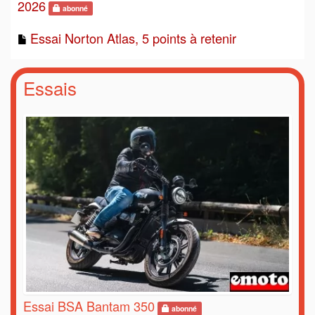
2026
abonné
Essai Norton Atlas, 5 points à retenir
Essais
Essai BSA Bantam 350
abonné