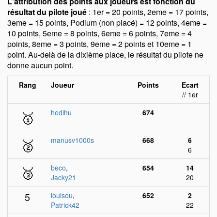
L'attribution des points aux joueurs est fonction du
résultat du pilote joué
: 1er = 20 points, 2eme = 17 points,
3eme = 15 points, Podium (non placé) = 12 points, 4eme =
10 points, 5eme = 8 points, 6eme = 6 points, 7eme = 4
points, 8eme = 3 points, 9eme = 2 points et 10eme = 1
point. Au-delà de la dixième place, le résultat du pilote ne
donne aucun point.
Rang
Joueur
Points
Ecart
// 1er
🥇
hedihu
674
🥈
manusv1000s
668
6
6
🥉
beco
,
654
14
Jacky21
20
5
louisou
,
652
2
Patrick42
22