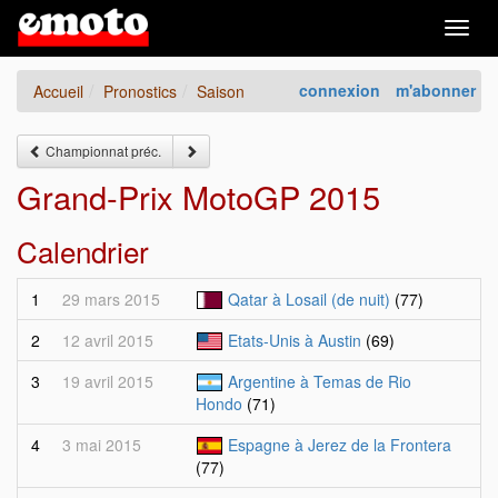
Togg
navig
connexion
m'abonner
Accueil
Pronostics
Saison
Championnat préc.
Grand-Prix MotoGP 2015
Calendrier
1
29 mars 2015
Qatar à Losail (de nuit)
(77)
2
12 avril 2015
Etats-Unis à Austin
(69)
3
19 avril 2015
Argentine à Temas de Rio
Hondo
(71)
4
3 mai 2015
Espagne à Jerez de la Frontera
(77)