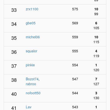
33
zrx1100
575
10
99
34
gbe05
569
6
105
35
michel06
559
10
115
36
squalor
555
4
119
37
pinkie
554
1
120
38
Bozot74
,
547
7
rabroo
127
40
nofoott50
544
3
130
41
Lav
543
1