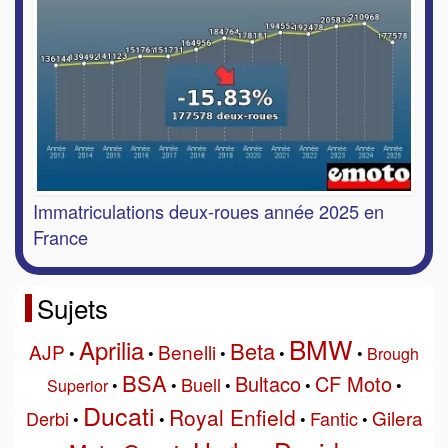
Immatriculations deux-roues année 2025 en
France
Sujets
BMW
Aprilia
Beta
AJP
Benelli
•
•
•
•
•
Brough
BSA
Bultaco
CF Moto
Buell
Superior
•
•
•
•
•
Ducati
Royal Enfield
Gilera
Derbi
Fantic
•
•
•
•