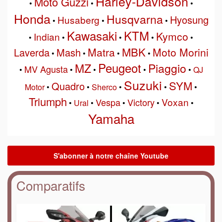
Harley-Davidson
Moto Guzzi
•
•
•
Honda
Husqvarna
Hyosung
Husaberg
•
•
•
Kawasaki
KTM
Kymco
Indian
•
•
•
•
•
MBK
Matra
Moto Morini
Laverda
Mash
•
•
•
•
Peugeot
MZ
Piaggio
MV Agusta
•
•
•
•
•
QJ
Suzuki
SYM
Quadro
Motor
•
•
Sherco
•
•
•
Triumph
Voxan
Vespa
Victory
•
Ural
•
•
•
•
Yamaha
Comparatifs