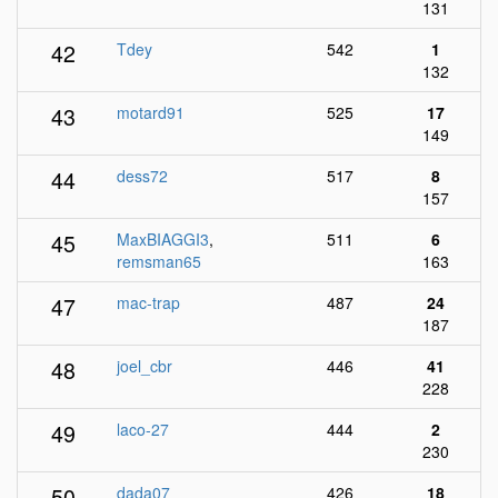
131
42
Tdey
542
1
132
43
motard91
525
17
149
44
dess72
517
8
157
45
MaxBIAGGI3
,
511
6
remsman65
163
47
mac-trap
487
24
187
48
joel_cbr
446
41
228
49
laco-27
444
2
230
50
dada07
426
18