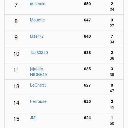
7
desmolo
650
2
24
8
Mouette
647
3
27
9
fazer72
640
7
34
10
Taz83340
638
2
36
11
jujutoto
,
635
3
NIOBE49
39
13
LeChe35
627
8
47
14
Ferrouse
625
2
49
15
JMi
624
1
50