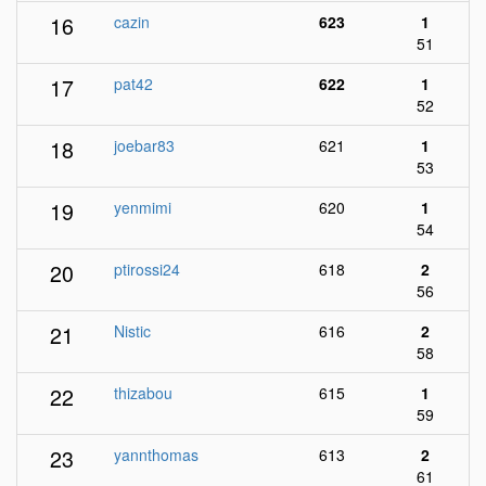
16
cazin
623
1
51
17
pat42
622
1
52
18
joebar83
621
1
53
19
yenmimi
620
1
54
20
ptirossi24
618
2
56
21
Nistic
616
2
58
22
thizabou
615
1
59
23
yannthomas
613
2
61