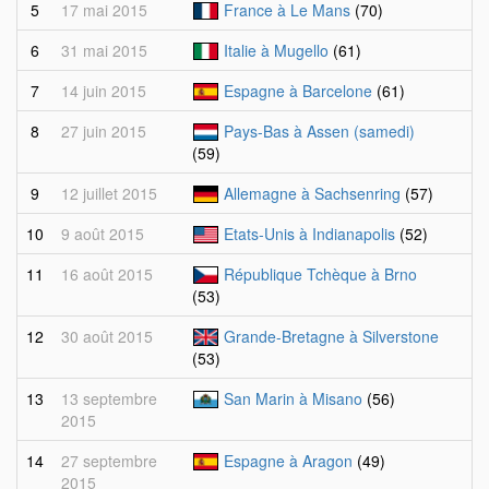
5
17 mai 2015
France à Le Mans
(70)
6
31 mai 2015
Italie à Mugello
(61)
7
14 juin 2015
Espagne à Barcelone
(61)
8
27 juin 2015
Pays-Bas à Assen (samedi)
(59)
9
12 juillet 2015
Allemagne à Sachsenring
(57)
10
9 août 2015
Etats-Unis à Indianapolis
(52)
11
16 août 2015
République Tchèque à Brno
(53)
12
30 août 2015
Grande-Bretagne à Silverstone
(53)
13
13 septembre
San Marin à Misano
(56)
2015
14
27 septembre
Espagne à Aragon
(49)
2015