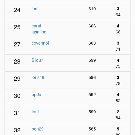
24
jenj
610
3
64
25
carat
,
606
4
jasmine
68
27
cevennol
603
3
71
28
Bilou7
599
4
75
29
loris46
596
3
78
30
ppda
592
4
82
31
touf
590
2
84
32
ben29
585
5
89