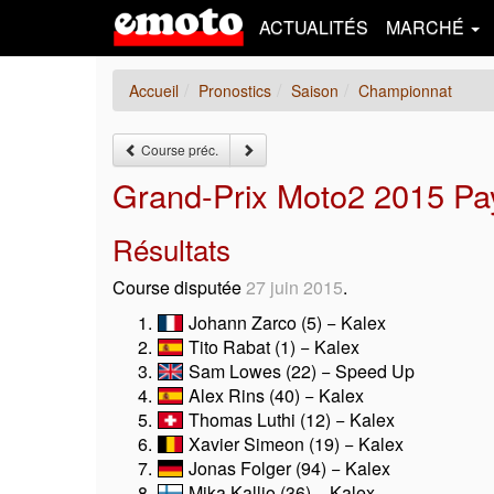
ACTUALITÉS
MARCHÉ
Accueil
Pronostics
Saison
Championnat
Course préc.
Grand-Prix Moto2 2015 Pa
Résultats
Course disputée
27 juin 2015
.
Johann Zarco (5) − Kalex
Tito Rabat (1) − Kalex
Sam Lowes (22) − Speed Up
Alex Rins (40) − Kalex
Thomas Luthi (12) − Kalex
Xavier Simeon (19) − Kalex
Jonas Folger (94) − Kalex
Mika Kallio (36) − Kalex