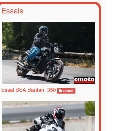
Essais
Essai BSA Bantam 350
abonné