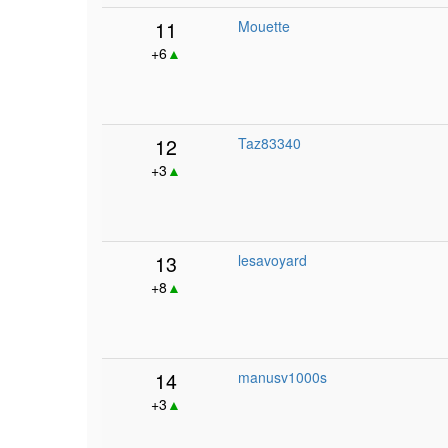
11
Mouette
+6
▲
12
Taz83340
+3
▲
13
lesavoyard
+8
▲
14
manusv1000s
+3
▲