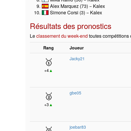
Alex Marquez (73) − Kalex
Simone Corsi (3) − Kalex
Résultats des pronostics
Le
classement du week-end
toutes compétitions
Rang
Joueur
🥇
Jacky21
+4
▲
🥈
gbe05
+3
▲
🥉
joebar83