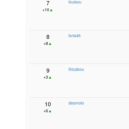
7
louisou
+10
▲
8
loris46
+8
▲
9
thizabou
+3
▲
10
desmolo
+6
▲