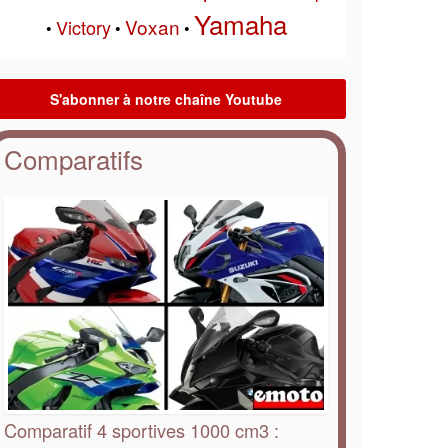
Yamaha
Voxan
Victory
•
•
•
Comparatifs
Comparatif 4 sportives 1000 cm3 :