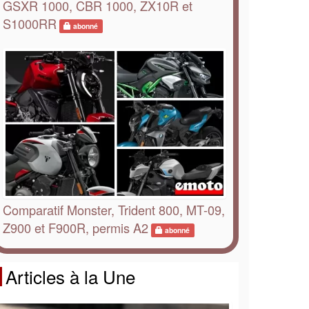
GSXR 1000, CBR 1000, ZX10R et
S1000RR
abonné
Comparatif Monster, Trident 800, MT-09,
Z900 et F900R, permis A2
abonné
Articles à la Une