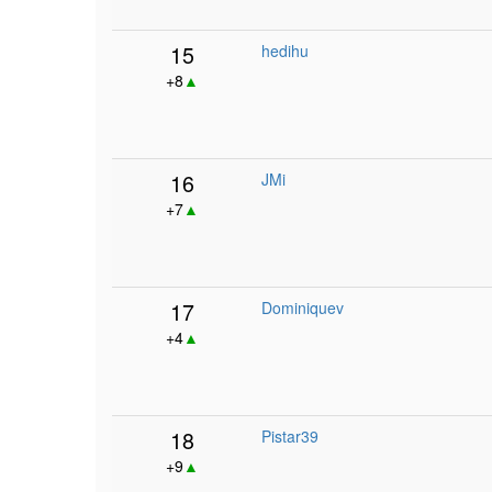
15
hedihu
+8
▲
16
JMi
+7
▲
17
Dominiquev
+4
▲
18
Pistar39
+9
▲