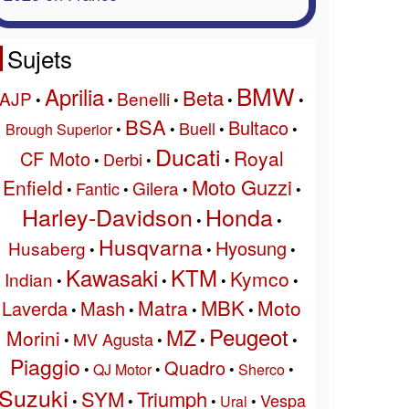
Sujets
BMW
Aprilia
Beta
AJP
Benelli
•
•
•
•
•
BSA
Bultaco
Buell
Brough Superior
•
•
•
•
Ducati
Royal
CF Moto
Derbi
•
•
•
Moto Guzzi
Enfield
Gilera
Fantic
•
•
•
•
Harley-Davidson
Honda
•
•
Husqvarna
Hyosung
Husaberg
•
•
•
Kawasaki
KTM
Kymco
Indian
•
•
•
•
MBK
Matra
Moto
Laverda
Mash
•
•
•
•
Peugeot
MZ
Morini
MV Agusta
•
•
•
•
Piaggio
Quadro
•
QJ Motor
•
•
Sherco
•
Suzuki
SYM
Triumph
Vespa
•
•
•
Ural
•