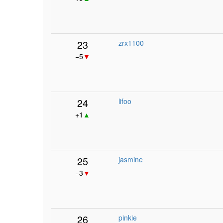
23
zrx1100
−5
▼
24
lifoo
+1
▲
25
jasmine
−3
▼
26
pinkie