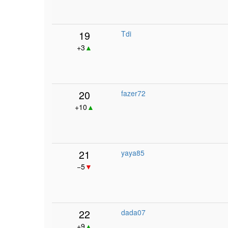
19
Tdi
+3
▲
20
fazer72
+10
▲
21
yaya85
−5
▼
22
dada07
+9
▲