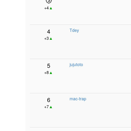
+4
▲
4
Tdey
+3
▲
5
jujutoto
+8
▲
6
mac-trap
+7
▲