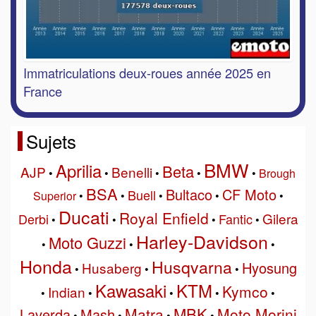
Immatriculations deux-roues année 2025 en
France
Sujets
BMW
Aprilia
Beta
AJP
Benelli
•
•
•
•
•
Brough
BSA
Bultaco
CF Moto
Buell
Superior
•
•
•
•
•
Ducati
Royal Enfield
Gilera
Derbi
Fantic
•
•
•
•
Harley-Davidson
Moto Guzzi
•
•
•
Honda
Husqvarna
Hyosung
Husaberg
•
•
•
Kawasaki
KTM
Kymco
Indian
•
•
•
•
•
MBK
Matra
Moto Morini
Laverda
Mash
•
•
•
•