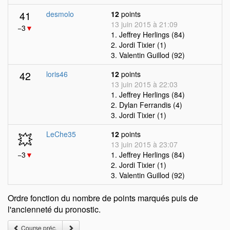
41
desmolo
12
points
13 juin 2015 à 21:09
−3
▼
1. Jeffrey Herlings (84)
2. Jordi Tixier (1)
3. Valentin Guillod (92)
42
loris46
12
points
13 juin 2015 à 22:03
1. Jeffrey Herlings (84)
2. Dylan Ferrandis (4)
3. Jordi Tixier (1)
💥
LeChe35
12
points
13 juin 2015 à 23:07
−3
▼
1. Jeffrey Herlings (84)
2. Jordi Tixier (1)
3. Valentin Guillod (92)
Ordre fonction du nombre de points marqués puis de
l'ancienneté du pronostic.
Course préc.