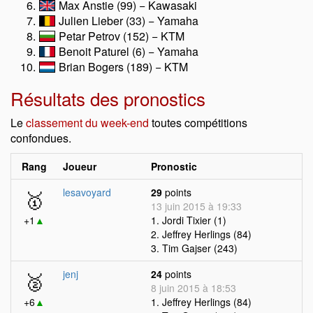
Max Anstie (99) − Kawasaki
Julien Lieber (33) − Yamaha
Petar Petrov (152) − KTM
Benoit Paturel (6) − Yamaha
Brian Bogers (189) − KTM
Résultats des pronostics
Le
classement du week-end
toutes compétitions
confondues.
Rang
Joueur
Pronostic
🥇
lesavoyard
29
points
13 juin 2015 à 19:33
+1
▲
1. Jordi Tixier (1)
2. Jeffrey Herlings (84)
3. Tim Gajser (243)
🥈
jenj
24
points
8 juin 2015 à 18:53
+6
▲
1. Jeffrey Herlings (84)