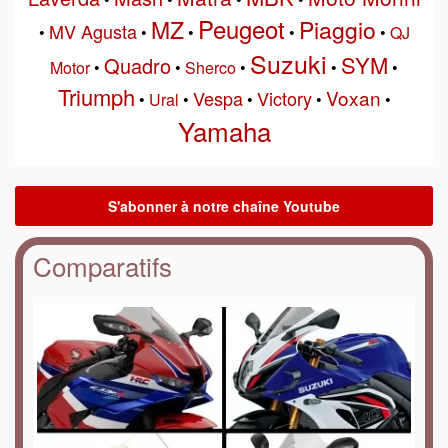
Peugeot
MZ
Piaggio
MV Agusta
•
•
•
•
•
QJ
Suzuki
SYM
Quadro
Motor
•
•
Sherco
•
•
•
Triumph
Voxan
Vespa
Victory
•
Ural
•
•
•
•
Yamaha
Comparatifs