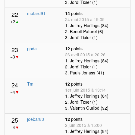
3. Jordi Tixier (1)
22
motard91
14
points
24 mai 2015 à 19:05
+2
▲
1. Jeffrey Herlings (84)
2. Benoit Paturel (6)
3. Jordi Tixier (1)
23
ppda
12
points
26 avril 2015 à 20:26
−3
▼
1. Jeffrey Herlings (84)
2. Jordi Tixier (1)
3. Pauls Jonass (41)
24
Tm
12
points
1er juin 2015 à 13:14
−4
▼
1. Jeffrey Herlings (84)
2. Jordi Tixier (1)
3. Valentin Guillod (92)
25
joebar83
12
points
2 juin 2015 à 15:00
−4
▼
1. Jeffrey Herlings (84)