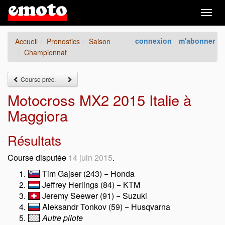
Togg
navig
connexion
m'abonner
Accueil
Pronostics
Saison
Championnat
Course préc.
Motocross MX2 2015 Italie à
Maggiora
Résultats
Course disputée
14 juin 2015
.
Tim Gajser (243) − Honda
Jeffrey Herlings (84) − KTM
Jeremy Seewer (91) − Suzuki
Aleksandr Tonkov (59) − Husqvarna
Autre pilote