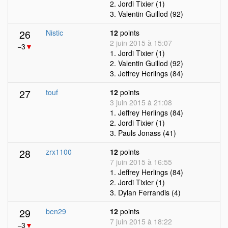
2. Jordi Tixier (1)
3. Valentin Guillod (92)
26
Nistic
12
points
2 juin 2015 à 15:07
−3
▼
1. Jordi Tixier (1)
2. Valentin Guillod (92)
3. Jeffrey Herlings (84)
27
touf
12
points
3 juin 2015 à 21:08
1. Jeffrey Herlings (84)
2. Jordi Tixier (1)
3. Pauls Jonass (41)
28
zrx1100
12
points
7 juin 2015 à 16:55
1. Jeffrey Herlings (84)
2. Jordi Tixier (1)
3. Dylan Ferrandis (4)
29
ben29
12
points
7 juin 2015 à 18:22
−3
▼