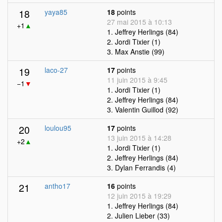
18
yaya85
18
points
27 mai 2015 à 10:13
+1
▲
1. Jeffrey Herlings (84)
2. Jordi Tixier (1)
3. Max Anstie (99)
19
laco-27
17
points
11 juin 2015 à 9:45
−1
▼
1. Jordi Tixier (1)
2. Jeffrey Herlings (84)
3. Valentin Guillod (92)
20
loulou95
17
points
13 juin 2015 à 14:28
+2
▲
1. Jordi Tixier (1)
2. Jeffrey Herlings (84)
3. Dylan Ferrandis (4)
21
antho17
16
points
12 juin 2015 à 19:29
1. Jeffrey Herlings (84)
2. Julien Lieber (33)