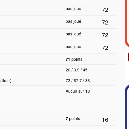
72
pas joué
72
pas joué
72
pas joué
72
pas joué
71
points
26 / 3.9 / 45
lleur)
72 / 67.7 / 33
Aucun sur 18
16
7
points