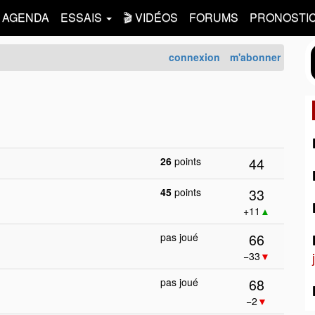
AGENDA
ESSAIS
🎬 VIDÉOS
FORUMS
PRONOSTI
connexion
m'abonner
44
26
points
33
45
points
+11
▲
66
pas joué
−33
▼
68
pas joué
−2
▼