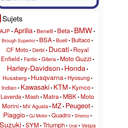
Sujets
BMW
Aprilia
Beta
AJP
Benelli
•
•
•
•
•
BSA
Bultaco
Buell
Brough Superior
•
•
•
•
Ducati
Royal
CF Moto
Derbi
•
•
•
Moto Guzzi
Enfield
Gilera
Fantic
•
•
•
•
Harley-Davidson
Honda
•
•
Husqvarna
Hyosung
Husaberg
•
•
•
Kawasaki
KTM
Kymco
Indian
•
•
•
•
MBK
Matra
Moto
Laverda
Mash
•
•
•
•
Peugeot
MZ
Morini
MV Agusta
•
•
•
•
Piaggio
Quadro
•
QJ Motor
•
•
Sherco
•
Suzuki
SYM
Triumph
Vespa
•
•
•
Ural
•