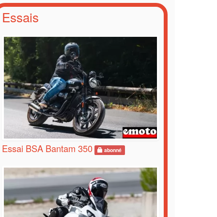
Essais
Essai BSA Bantam 350
abonné