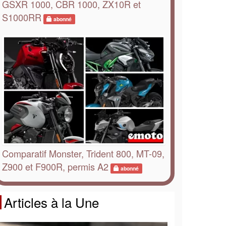
GSXR 1000, CBR 1000, ZX10R et
S1000RR
abonné
Comparatif Monster, Trident 800, MT-09,
Z900 et F900R, permis A2
abonné
Articles à la Une