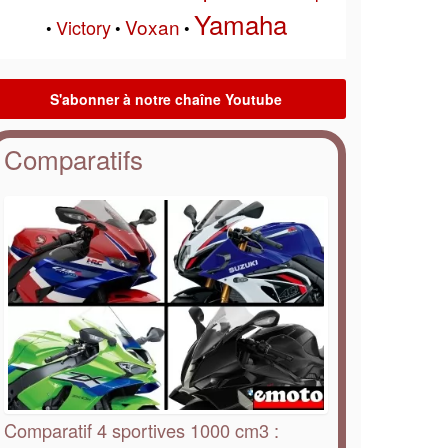
Yamaha
Voxan
Victory
•
•
•
Comparatifs
Comparatif 4 sportives 1000 cm3 :