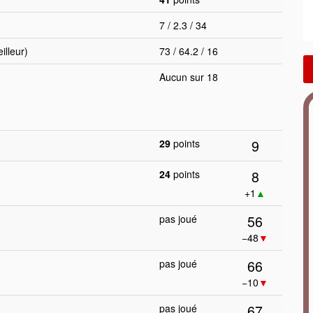
7 / 2.3 / 34
lleur)
73 / 64.2 / 16
Aucun sur 18
9
29
points
8
24
points
+1
▲
56
pas joué
−48
▼
66
pas joué
−10
▼
67
pas joué