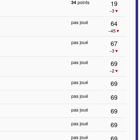
19
34
points
−3
▼
64
pas joué
−45
▼
67
pas joué
−3
▼
69
pas joué
−2
▼
69
pas joué
69
pas joué
69
pas joué
69
pas joué
69
pas joué