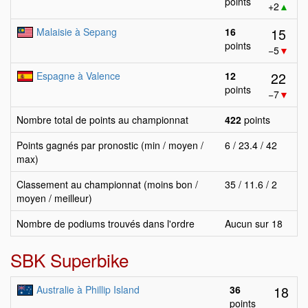
points
+2
▲
15
Malaisie à Sepang
16
points
−5
▼
22
Espagne à Valence
12
points
−7
▼
Nombre total de points au championnat
422
points
Points gagnés par pronostic (min / moyen /
6 / 23.4 / 42
max)
Classement au championnat (moins bon /
35 / 11.6 / 2
moyen / meilleur)
Nombre de podiums trouvés dans l'ordre
Aucun sur 18
SBK Superbike
18
Australie à Phillip Island
36
points