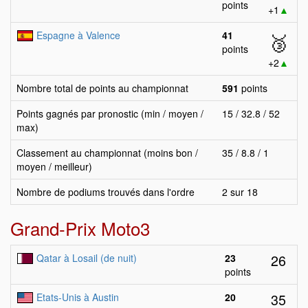
points
+1
▲
Espagne à Valence
41
🥉
points
+2
▲
Nombre total de points au championnat
591
points
Points gagnés par pronostic (min / moyen /
15 / 32.8 / 52
max)
Classement au championnat (moins bon /
35 / 8.8 / 1
moyen / meilleur)
Nombre de podiums trouvés dans l'ordre
2 sur 18
Grand-Prix Moto3
26
Qatar à Losail (de nuit)
23
points
35
Etats-Unis à Austin
20