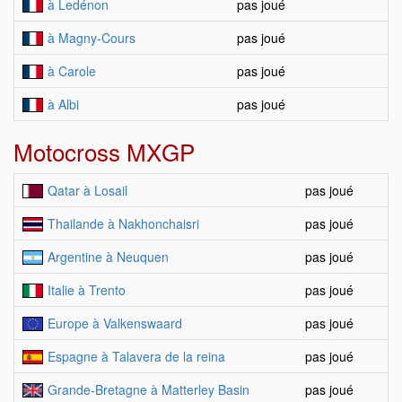
à Ledénon
pas joué
à Magny-Cours
pas joué
à Carole
pas joué
à Albi
pas joué
Motocross MXGP
Qatar à Losail
pas joué
Thailande à Nakhonchaisri
pas joué
Argentine à Neuquen
pas joué
Italie à Trento
pas joué
Europe à Valkenswaard
pas joué
Espagne à Talavera de la reina
pas joué
Grande-Bretagne à Matterley Basin
pas joué