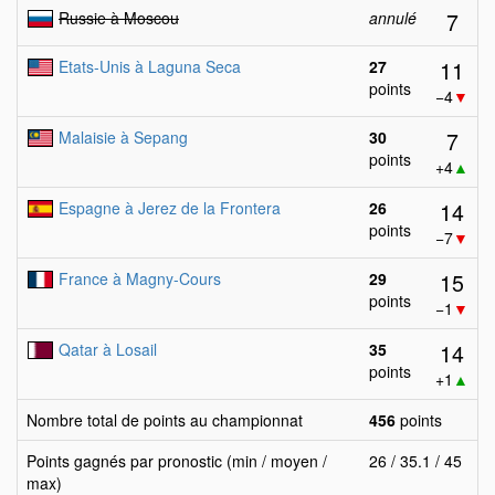
7
Russie à Moscou
annulé
11
Etats-Unis à Laguna Seca
27
points
−4
▼
7
Malaisie à Sepang
30
points
+4
▲
14
Espagne à Jerez de la Frontera
26
points
−7
▼
15
France à Magny-Cours
29
points
−1
▼
14
Qatar à Losail
35
points
+1
▲
Nombre total de points au championnat
456
points
Points gagnés par pronostic (min / moyen /
26 / 35.1 / 45
max)