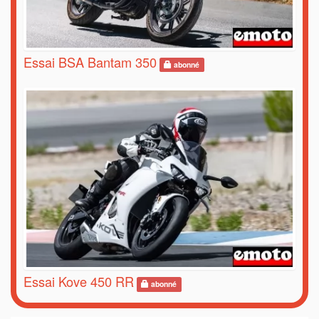
Essai BSA Bantam 350
abonné
Essai Kove 450 RR
abonné