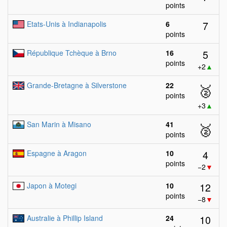
points
7
Etats-Unis à Indianapolis
6
points
5
République Tchèque à Brno
16
points
+2
▲
Grande-Bretagne à Silverstone
22
🥈
points
+3
▲
San Marin à Misano
41
🥈
points
4
Espagne à Aragon
10
points
−2
▼
12
Japon à Motegi
10
points
−8
▼
10
Australie à Phillip Island
24