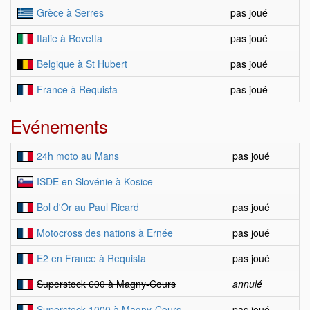
Grèce à Serres
pas joué
Italie à Rovetta
pas joué
Belgique à St Hubert
pas joué
France à Requista
pas joué
Evénements
24h moto au Mans
pas joué
ISDE en Slovénie à Kosice
Bol d'Or au Paul Ricard
pas joué
Motocross des nations à Ernée
pas joué
E2 en France à Requista
pas joué
Superstock 600 à Magny-Cours
annulé
Superstock 1000 à Magny-Cours
pas joué