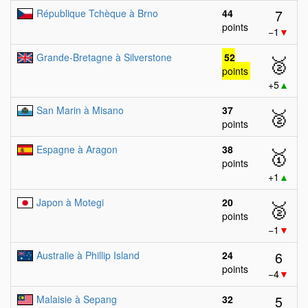
7
République Tchèque à Brno
44
points
−1
▼
Grande-Bretagne à Silverstone
52
🥈
points
+5
▲
San Marin à Misano
37
🥈
points
Espagne à Aragon
38
🥇
points
+1
▲
Japon à Motegi
20
🥈
points
−1
▼
6
Australie à Phillip Island
24
points
−4
▼
5
Malaisie à Sepang
32