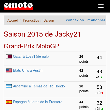
Togg
navig
connexion
m'abonner
Accueil
Pronostics
Saison
Saison 2015 de Jacky21
Grand-Prix MotoGP
44
Qatar à Losail (de nuit)
26
points
43
Etats-Unis à Austin
42
points
+1
▲
53
Argentine à Temas de Rio Hondo
20
points
−10
▼
32
Espagne à Jerez de la Frontera
44
points
+21
▲