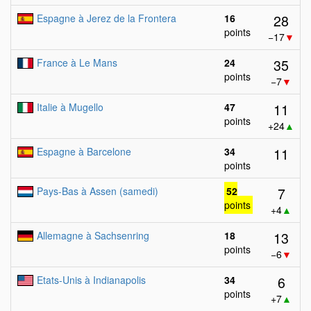
28
Espagne à Jerez de la Frontera
16
points
−17
▼
35
France à Le Mans
24
points
−7
▼
11
Italie à Mugello
47
points
+24
▲
11
Espagne à Barcelone
34
points
7
Pays-Bas à Assen (samedi)
52
points
+4
▲
13
Allemagne à Sachsenring
18
points
−6
▼
6
Etats-Unis à Indianapolis
34
points
+7
▲