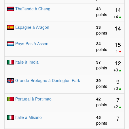
14
Thaïlande à Chang
43
points
+4
▲
14
Espagne à Aragon
33
points
15
Pays-Bas à Assen
34
points
−1
▼
12
Italie à Imola
37
points
+3
▲
9
Grande-Bretagne à Donington Park
39
points
+3
▲
7
Portugal à Portimao
42
points
+2
▲
7
Italie à Misano
45
points