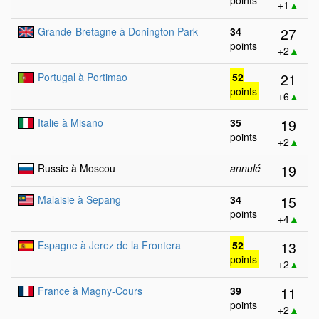
points
+1
▲
27
Grande-Bretagne à Donington Park
34
points
+2
▲
21
Portugal à Portimao
52
points
+6
▲
19
Italie à Misano
35
points
+2
▲
19
Russie à Moscou
annulé
15
Malaisie à Sepang
34
points
+4
▲
13
Espagne à Jerez de la Frontera
52
points
+2
▲
11
France à Magny-Cours
39
points
+2
▲