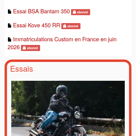
Essai BSA Bantam 350
abonné
Essai Kove 450 RR
abonné
Immatriculations Custom en France en juin
2026
abonné
Essais