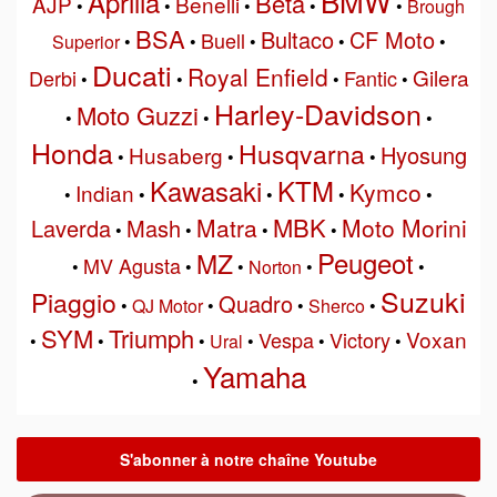
BMW
Aprilia
Beta
AJP
Benelli
•
•
•
•
•
Brough
BSA
Bultaco
CF Moto
Buell
Superior
•
•
•
•
•
Ducati
Royal Enfield
Gilera
Derbi
Fantic
•
•
•
•
Harley-Davidson
Moto Guzzi
•
•
•
Honda
Husqvarna
Hyosung
Husaberg
•
•
•
Kawasaki
KTM
Kymco
Indian
•
•
•
•
•
MBK
Matra
Moto Morini
Laverda
Mash
•
•
•
•
Peugeot
MZ
MV Agusta
•
•
•
Norton
•
•
Suzuki
Piaggio
Quadro
•
QJ Motor
•
•
Sherco
•
SYM
Triumph
Voxan
Vespa
Victory
•
•
•
Ural
•
•
•
Yamaha
•