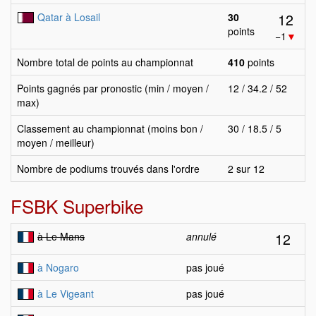
12
Qatar à Losail
30
points
−1
▼
Nombre total de points au championnat
410
points
Points gagnés par pronostic (min / moyen /
12 / 34.2 / 52
max)
Classement au championnat (moins bon /
30 / 18.5 / 5
moyen / meilleur)
Nombre de podiums trouvés dans l'ordre
2 sur 12
FSBK Superbike
12
à Le Mans
annulé
à Nogaro
pas joué
à Le Vigeant
pas joué