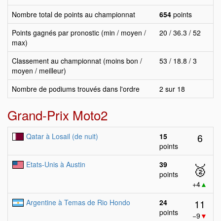
Nombre total de points au championnat
654
points
Points gagnés par pronostic (min / moyen /
20 / 36.3 / 52
max)
Classement au championnat (moins bon /
53 / 18.8 / 3
moyen / meilleur)
Nombre de podiums trouvés dans l'ordre
2 sur 18
Grand-Prix Moto2
6
Qatar à Losail (de nuit)
15
points
Etats-Unis à Austin
39
🥈
points
+4
▲
11
Argentine à Temas de Rio Hondo
24
points
−9
▼