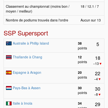
Classement au championnat (moins bon /
18 / 12.1 / 7
moyen / meilleur)
Nombre de podiums trouvés dans l'ordre
Aucun sur 13
SSP Supersport
5
Australie à Phillip Island
38
points
18
Thaïlande à Chang
12
points
−13
▼
22
Espagne à Aragon
20
points
−4
▼
30
Pays-Bas à Assen
30
points
−8
▼
29
Italie à Imola
34