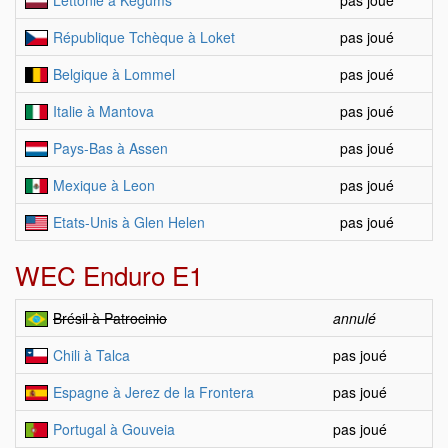
Lettonie à Kegums
pas joué
République Tchèque à Loket
pas joué
Belgique à Lommel
pas joué
Italie à Mantova
pas joué
Pays-Bas à Assen
pas joué
Mexique à Leon
pas joué
Etats-Unis à Glen Helen
pas joué
WEC Enduro E1
Brésil à Patrocinio
annulé
Chili à Talca
pas joué
Espagne à Jerez de la Frontera
pas joué
Portugal à Gouveia
pas joué