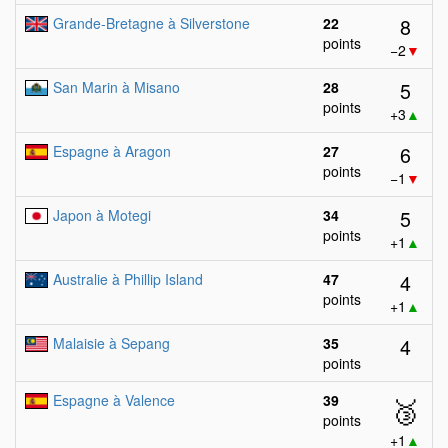
8
Grande-Bretagne à Silverstone
22
points
−2
▼
5
San Marin à Misano
28
points
+3
▲
6
Espagne à Aragon
27
points
−1
▼
5
Japon à Motegi
34
points
+1
▲
4
Australie à Phillip Island
47
points
+1
▲
4
Malaisie à Sepang
35
points
Espagne à Valence
39
🥉
points
+1
▲