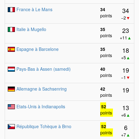
34
France à Le Mans
34
points
−2
▼
23
Italie à Mugello
35
points
+11
▲
18
Espagne à Barcelone
35
points
+5
▲
19
Pays-Bas à Assen (samedi)
40
points
−1
▼
19
Allemagne à Sachsenring
42
points
13
Etats-Unis à Indianapolis
52
points
+6
▲
6
République Tchèque à Brno
52
points
+7
▲