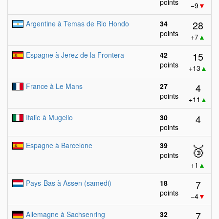
points
−9
▼
28
Argentine à Temas de Rio Hondo
34
points
+7
▲
15
Espagne à Jerez de la Frontera
42
points
+13
▲
4
France à Le Mans
27
points
+11
▲
4
Italie à Mugello
30
points
Espagne à Barcelone
39
🥉
points
+1
▲
7
Pays-Bas à Assen (samedi)
18
points
−4
▼
7
Allemagne à Sachsenring
32