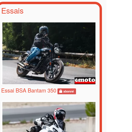
Essais
Essai BSA Bantam 350
abonné