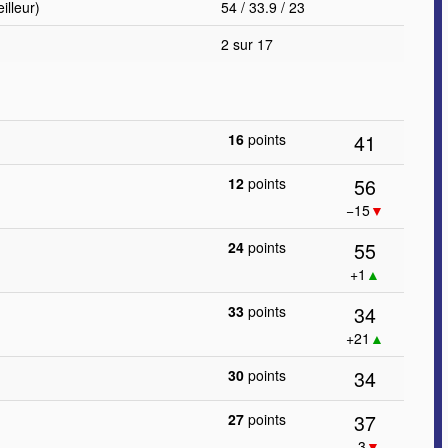
lleur)
54 / 33.9 / 23
2 sur 17
41
16
points
56
12
points
−15
▼
55
24
points
+1
▲
34
33
points
+21
▲
34
30
points
37
27
points
−3
▼