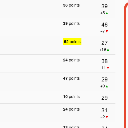
39
36
points
+5
▲
46
39
points
−7
▼
27
52
points
+19
▲
38
24
points
−11
▼
29
47
points
+9
▲
29
10
points
31
24
points
−2
▼
13
points