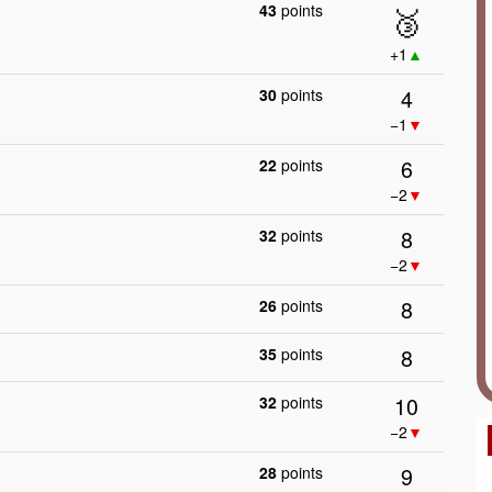
43
points
🥉
+1
▲
4
30
points
−1
▼
6
22
points
−2
▼
8
32
points
−2
▼
8
26
points
8
35
points
10
32
points
−2
▼
9
28
points