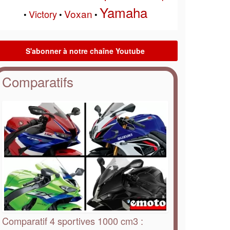
Yamaha
Voxan
Victory
•
•
•
Comparatifs
Comparatif 4 sportives 1000 cm3 :