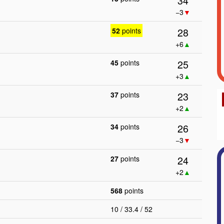
34
−3
▼
28
52
points
+6
▲
25
45
points
+3
▲
23
37
points
+2
▲
26
34
points
−3
▼
24
27
points
+2
▲
568
points
10 / 33.4 / 52