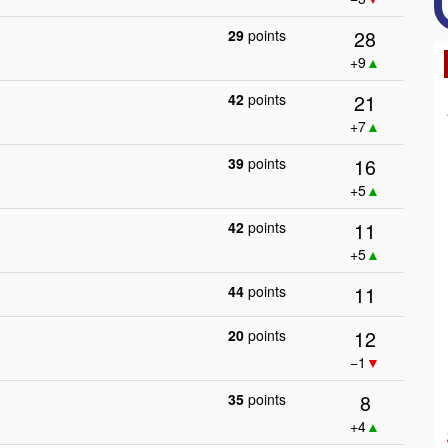
28
29
points
+9
▲
21
42
points
+7
▲
16
39
points
+5
▲
11
42
points
+5
▲
11
44
points
12
20
points
−1
▼
8
35
points
+4
▲