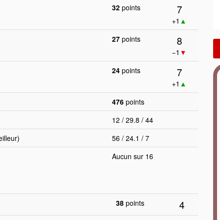
7
32
points
+1
▲
8
27
points
−1
▼
7
24
points
+1
▲
476
points
12 / 29.8 / 44
lleur)
56 / 24.1 / 7
Aucun sur 16
4
38
points