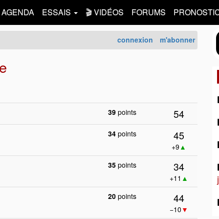
AGENDA
ESSAIS
🎬 VIDÉOS
FORUMS
PRONOSTI
connexion
m'abonner
le
54
39
points
45
34
points
+9
▲
34
35
points
+11
▲
44
20
points
−10
▼