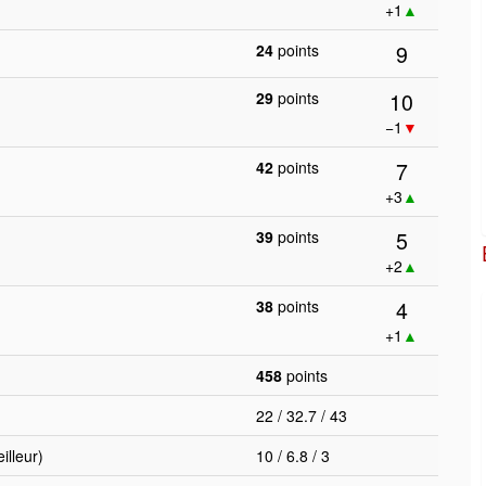
+1
▲
9
24
points
10
29
points
−1
▼
7
42
points
+3
▲
5
39
points
+2
▲
4
38
points
+1
▲
458
points
22 / 32.7 / 43
lleur)
10 / 6.8 / 3