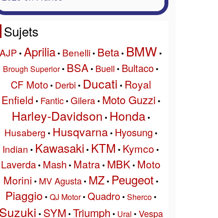
Sujets
BMW
Aprilia
Beta
AJP
Benelli
•
•
•
•
•
BSA
Bultaco
Buell
Brough Superior
•
•
•
•
Ducati
Royal
CF Moto
Derbi
•
•
•
Moto Guzzi
Enfield
Gilera
Fantic
•
•
•
•
Harley-Davidson
Honda
•
•
Husqvarna
Hyosung
Husaberg
•
•
•
Kawasaki
KTM
Kymco
Indian
•
•
•
•
MBK
Matra
Moto
Laverda
Mash
•
•
•
•
Peugeot
MZ
Morini
MV Agusta
•
•
•
•
Piaggio
Quadro
•
QJ Motor
•
•
Sherco
•
Suzuki
SYM
Triumph
Vespa
•
•
•
Ural
•