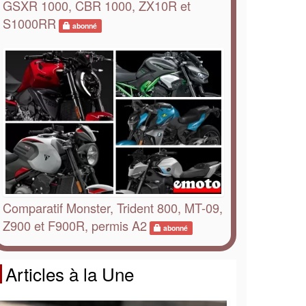
GSXR 1000, CBR 1000, ZX10R et
S1000RR
abonné
Comparatif Monster, Trident 800, MT-09,
Z900 et F900R, permis A2
abonné
Articles à la Une