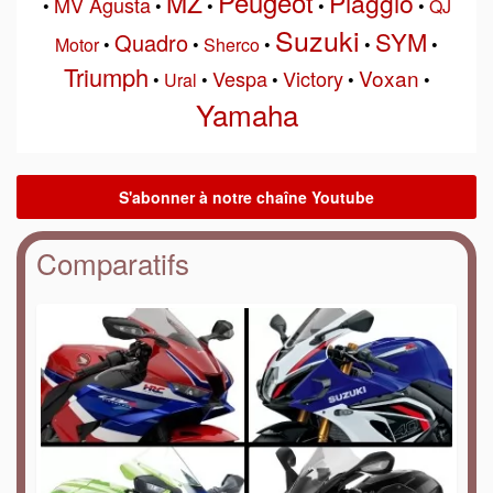
Peugeot
MZ
Piaggio
MV Agusta
•
•
•
•
•
QJ
Suzuki
SYM
Quadro
Motor
•
•
Sherco
•
•
•
Triumph
Voxan
Vespa
Victory
•
Ural
•
•
•
•
Yamaha
Comparatifs