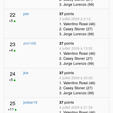
3. Jorge Lorenzo (99)
22
pier
37
points
3 juillet 2009 à 0:12
+5
▲
1. Valentino Rossi (46)
2. Casey Stoner (27)
3. Jorge Lorenzo (99)
23
zrx1100
37
points
4 juillet 2009 à 13:52
+4
▲
1. Valentino Rossi (46)
2. Casey Stoner (27)
3. Jorge Lorenzo (99)
24
jice
37
points
4 juillet 2009 à 20:05
+5
▲
1. Valentino Rossi (46)
2. Casey Stoner (27)
3. Jorge Lorenzo (99)
25
joebar19
37
points
4 juillet 2009 à 21:39
+11
▲
1. Valentino Rossi (46)