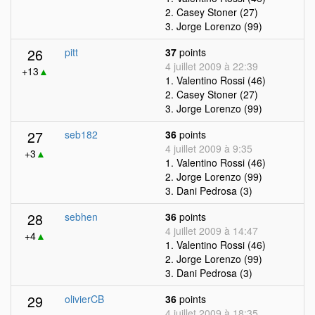
2. Casey Stoner (27)
3. Jorge Lorenzo (99)
26
pitt
37
points
4 juillet 2009 à 22:39
+13
▲
1. Valentino Rossi (46)
2. Casey Stoner (27)
3. Jorge Lorenzo (99)
27
seb182
36
points
4 juillet 2009 à 9:35
+3
▲
1. Valentino Rossi (46)
2. Jorge Lorenzo (99)
3. Dani Pedrosa (3)
28
sebhen
36
points
4 juillet 2009 à 14:47
+4
▲
1. Valentino Rossi (46)
2. Jorge Lorenzo (99)
3. Dani Pedrosa (3)
29
olivierCB
36
points
4 juillet 2009 à 18:35