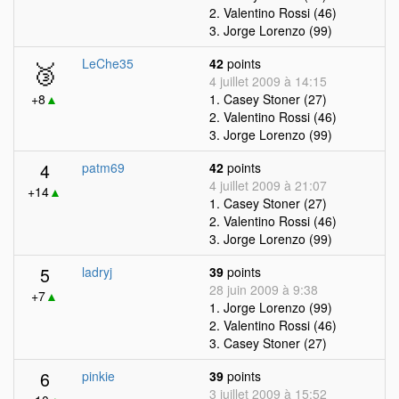
2. Valentino Rossi (46)
3. Jorge Lorenzo (99)
🥉
LeChe35
42
points
4 juillet 2009 à 14:15
+8
▲
1. Casey Stoner (27)
2. Valentino Rossi (46)
3. Jorge Lorenzo (99)
4
patm69
42
points
4 juillet 2009 à 21:07
+14
▲
1. Casey Stoner (27)
2. Valentino Rossi (46)
3. Jorge Lorenzo (99)
5
ladryj
39
points
28 juin 2009 à 9:38
+7
▲
1. Jorge Lorenzo (99)
2. Valentino Rossi (46)
3. Casey Stoner (27)
6
pinkie
39
points
3 juillet 2009 à 15:52