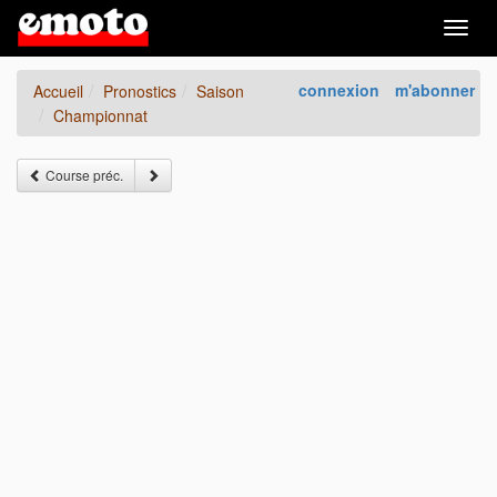
Togg
navig
connexion
m'abonner
Accueil
Pronostics
Saison
Championnat
Course préc.