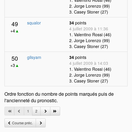
1. Valentino Rossi (46)
2. Jorge Lorenzo (99)
3. Casey Stoner (27)
49
squalor
34
points
4 juillet 2009 à 11:36
+4
▲
1. Valentino Rossi (46)
2. Jorge Lorenzo (99)
3. Casey Stoner (27)
50
gilsyam
34
points
4 juillet 2009 à 14:03
+3
▲
1. Valentino Rossi (46)
2. Jorge Lorenzo (99)
3. Casey Stoner (27)
Ordre fonction du nombre de points marqués puis de
l'ancienneté du pronostic.
1
2
Course préc.