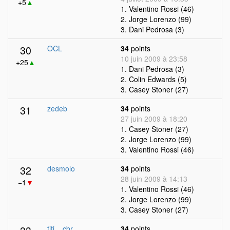
+5
▲
1. Valentino Rossi (46)
2. Jorge Lorenzo (99)
3. Dani Pedrosa (3)
30
OCL
34
points
10 juin 2009 à 23:58
+25
▲
1. Dani Pedrosa (3)
2. Colin Edwards (5)
3. Casey Stoner (27)
31
zedeb
34
points
27 juin 2009 à 18:20
1. Casey Stoner (27)
2. Jorge Lorenzo (99)
3. Valentino Rossi (46)
32
desmolo
34
points
28 juin 2009 à 14:13
−1
▼
1. Valentino Rossi (46)
2. Jorge Lorenzo (99)
3. Casey Stoner (27)
titi__cbr
34
points