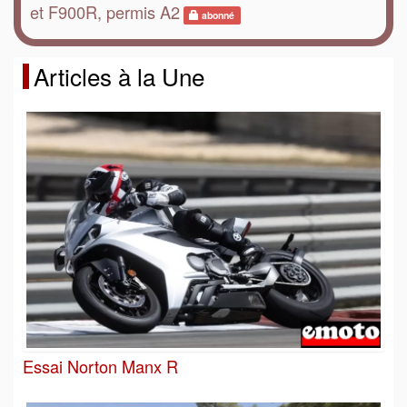
et F900R, permis A2
abonné
Articles à la Une
Essai Norton Manx R