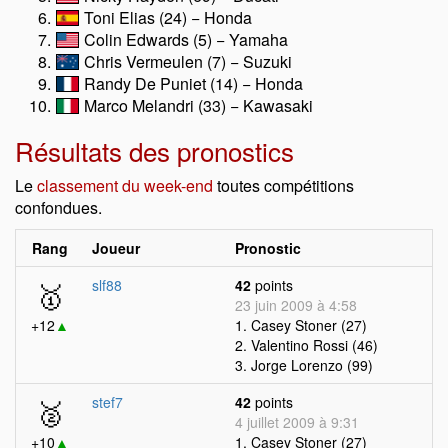
Toni Elias (24) − Honda
Colin Edwards (5) − Yamaha
Chris Vermeulen (7) − Suzuki
Randy De Puniet (14) − Honda
Marco Melandri (33) − Kawasaki
Résultats des pronostics
Le
classement du week-end
toutes compétitions
confondues.
Rang
Joueur
Pronostic
🥇
slf88
42
points
23 juin 2009 à 4:58
+12
▲
1. Casey Stoner (27)
2. Valentino Rossi (46)
3. Jorge Lorenzo (99)
🥈
stef7
42
points
4 juillet 2009 à 9:31
+10
▲
1. Casey Stoner (27)