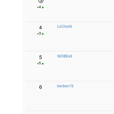
+4
▲
4
LeChe35
+3
▲
5
NIOBE49
+5
▲
6
benben75