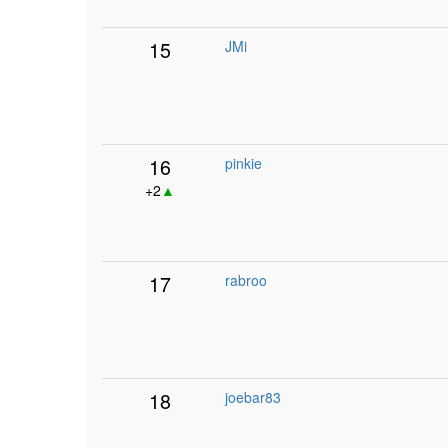
15
JMi
16
pinkie
+2
▲
17
rabroo
18
joebar83