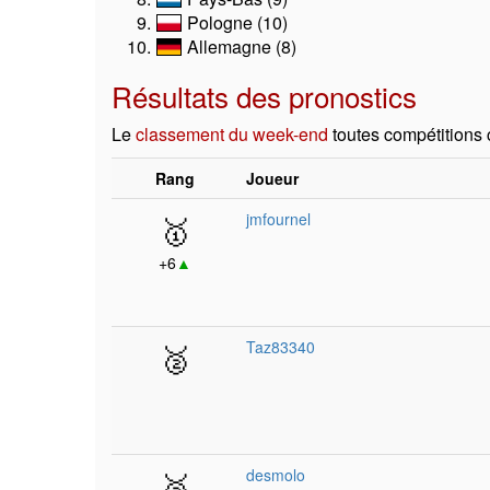
Pologne (10)
Allemagne (8)
Résultats des pronostics
Le
classement du week-end
toutes compétitions
Rang
Joueur
🥇
jmfournel
+6
▲
🥈
Taz83340
🥉
desmolo