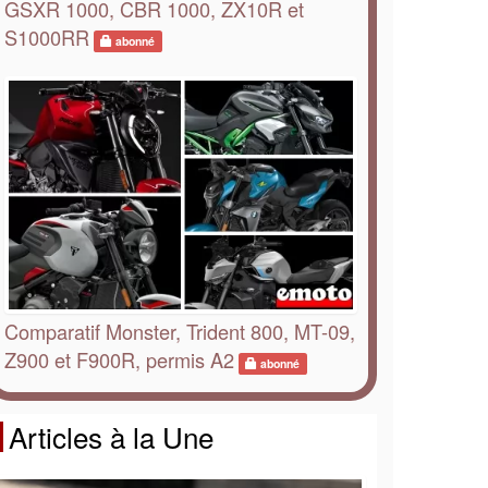
GSXR 1000, CBR 1000, ZX10R et
S1000RR
abonné
Comparatif Monster, Trident 800, MT-09,
Z900 et F900R, permis A2
abonné
Articles à la Une