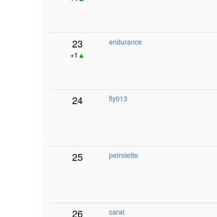
23
endurance
+1
▲
24
fly013
25
petrolette
26
carat