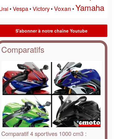
Yamaha
Voxan
Vespa
Victory
Ural
•
•
•
•
Comparatifs
Comparatif 4 sportives 1000 cm3 :