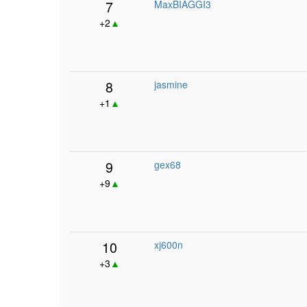
7
MaxBIAGGI3
+2
▲
8
jasmine
+1
▲
9
gex68
+9
▲
10
xj600n
+3
▲