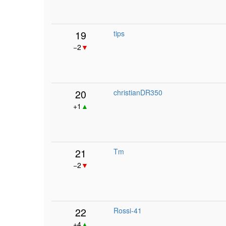
19
tips
−2
▼
20
christianDR350
+1
▲
21
Tm
−2
▼
22
Rossi-41
+4
▲