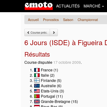
ACTUALITÉS
MARCHÉ
Accueil
Pronostics
Saison
Championnat
Course préc.
6 Jours (ISDE) à Figueira
Résultats
Course disputée
17 octobre 2009
.
France (1)
Italie (2)
Finlande (5)
Australie (6)
Etats-Unis (3)
Portugal (11)
Grande-Bretagne (15)
Pays-Bas (9)