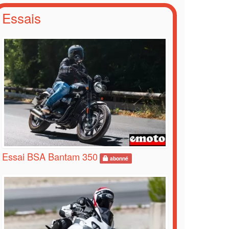
Essais
Essai BSA Bantam 350
abonné