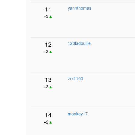
11
yannthomas
+3
▲
12
123ladouille
+3
▲
13
zrx1100
+3
▲
14
monkey17
+2
▲