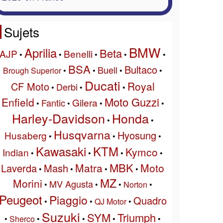
Sujets
BMW
Aprilia
Beta
AJP
Benelli
•
•
•
•
•
BSA
Bultaco
Buell
Brough Superior
•
•
•
•
Ducati
Royal
CF Moto
Derbi
•
•
•
Moto Guzzi
Enfield
Gilera
Fantic
•
•
•
•
Harley-Davidson
Honda
•
•
Husqvarna
Hyosung
Husaberg
•
•
•
Kawasaki
KTM
Kymco
Indian
•
•
•
•
MBK
Matra
Moto
Laverda
Mash
•
•
•
•
MZ
Morini
MV Agusta
•
•
•
Norton
•
Peugeot
Piaggio
Quadro
•
•
QJ Motor
•
Suzuki
SYM
Triumph
•
Sherco
•
•
•
•