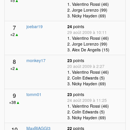
+5
▲
1. Valentino Rossi (46)
2. Jorge Lorenzo (99)
3. Nicky Hayden (69)
7
joebar19
24
points
29 août 2009 à 10:11
+2
▲
1. Valentino Rossi (46)
2. Jorge Lorenzo (99)
3. Alex De Angelis (15)
8
monkey17
23
points
20 août 2009 à 2:27
+2
▲
1. Valentino Rossi (46)
2. Colin Edwards (5)
3. Nicky Hayden (69)
9
tomm01
23
points
24 août 2009 à 11:25
+38
▲
1. Valentino Rossi (46)
2. Colin Edwards (5)
3. Nicky Hayden (69)
10
MaxBIAGGI3
22
points