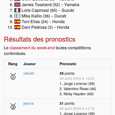
James Toseland (52) − Yamaha
Loris Capirossi (65) − Suzuki
Mika Kallio (36) − Ducati
Toni Elias (24) − Honda
Dani Pedrosa (3) − Honda
Résultats des pronostics
Le
classement du week-end
toutes compétitions
confondues.
Rang
Joueur
Pronostic
🥇
niko49
35
points
29 août 2009 à 19:20
1. Jorge Lorenzo (99)
2. Valentino Rossi (46)
3. Nicky Hayden (69)
🥈
jeanra
31
points
26 août 2009 à 14:18
1. Jorge Lorenzo (99)