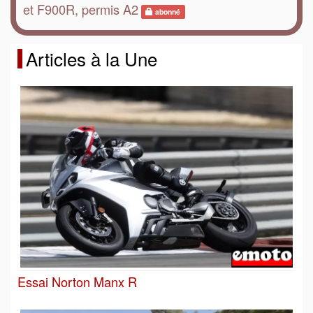
et F900R, permis A2
abonné
Articles à la Une
Essai Norton Manx R