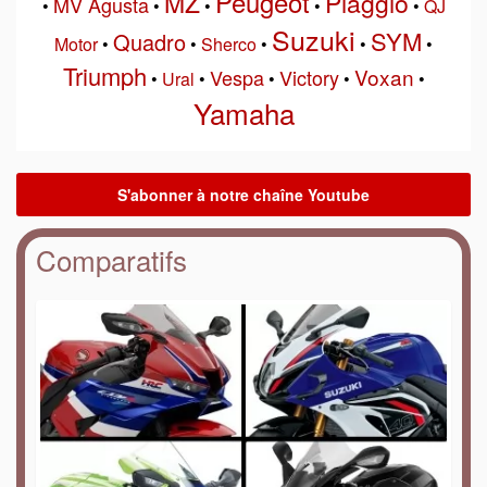
Peugeot
MZ
Piaggio
MV Agusta
•
•
•
•
•
QJ
Suzuki
SYM
Quadro
Motor
•
•
Sherco
•
•
•
Triumph
Voxan
Vespa
Victory
•
Ural
•
•
•
•
Yamaha
Comparatifs