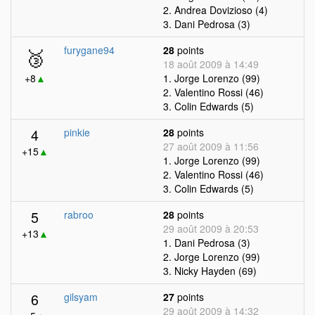
2. Andrea Dovizioso (4)
3. Dani Pedrosa (3)
🥉
furygane94
28
points
18 août 2009 à 14:49
+8
▲
1. Jorge Lorenzo (99)
2. Valentino Rossi (46)
3. Colin Edwards (5)
4
pinkie
28
points
27 août 2009 à 11:56
+15
▲
1. Jorge Lorenzo (99)
2. Valentino Rossi (46)
3. Colin Edwards (5)
5
rabroo
28
points
29 août 2009 à 20:53
+13
▲
1. Dani Pedrosa (3)
2. Jorge Lorenzo (99)
3. Nicky Hayden (69)
6
gilsyam
27
points
29 août 2009 à 14:32