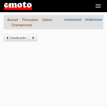
Togg
navig
connexion
m'abonner
Accueil
Pronostics
Saison
Championnat
Course préc.