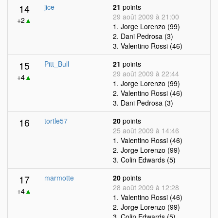
14
jice
21
points
29 août 2009 à 21:00
+2
▲
1. Jorge Lorenzo (99)
2. Dani Pedrosa (3)
3. Valentino Rossi (46)
15
Pitt_Bull
21
points
29 août 2009 à 22:44
+4
▲
1. Jorge Lorenzo (99)
2. Valentino Rossi (46)
3. Dani Pedrosa (3)
16
tortle57
20
points
25 août 2009 à 14:46
1. Valentino Rossi (46)
2. Jorge Lorenzo (99)
3. Colin Edwards (5)
17
marmotte
20
points
28 août 2009 à 12:28
+4
▲
1. Valentino Rossi (46)
2. Jorge Lorenzo (99)
3. Colin Edwards (5)