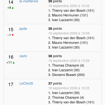
14
la-martienne
39
points
16 septembre 2009 à 15:02
+4
▲
1. Thierry van den Bosch (101)
2. Mauno Hermunen (131)
3. Ivan Lazzarini (30)
15
ppda
39
points
19 septembre 2009 à 19:58
−1
▼
1. Thierry van den Bosch (101)
2. Mauno Hermunen (131)
3. Ivan Lazzarini (30)
16
cazin
38
points
19 septembre 2009 à 13:59
+11
▲
1. Thomas Chareyre (4)
2. Ivan Lazzarini (30)
3. Giovanni Bussei (200)
17
LeChe35
37
points
18 septembre 2009 à 18:25
1. Ivan Lazzarini (30)
2. Thomas Chareyre (4)
3. Thierry van den Bosch (101)