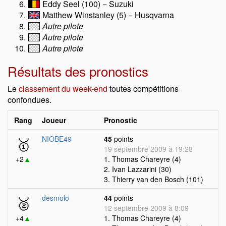
Eddy Seel (100) − Suzuki
Matthew Winstanley (5) − Husqvarna
Autre pilote
Autre pilote
Autre pilote
Résultats des pronostics
Le
classement du week-end
toutes compétitions
confondues.
Rang
Joueur
Pronostic
🥇
NIOBE49
45
points
19 septembre 2009 à 19:28
+2
▲
1. Thomas Chareyre (4)
2. Ivan Lazzarini (30)
3. Thierry van den Bosch (101)
🥈
desmolo
44
points
12 septembre 2009 à 8:09
+4
▲
1. Thomas Chareyre (4)