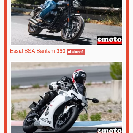
Essai BSA Bantam 350
abonné