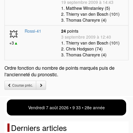
19 septembre 2009 à 14:43
1. Matthew Winstanley (5)
2. Thierry van den Bosch (101)
3. Thomas Chareyre (4)
💥
Rossi-41
24
points
3 septembre 2009 à 12:40
+3
▲
1. Thierry van den Bosch (101)
2. Chris Hodgson (74)
3. Thomas Chareyre (4)
Ordre fonction du nombre de points marqués puis de
l'ancienneté du pronostic.
Course préc.
Vendredi 7 août 2026 • 9:33 • 28e année
Derniers articles