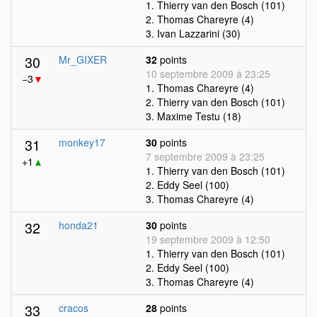
1. Thierry van den Bosch (101)
2. Thomas Chareyre (4)
3. Ivan Lazzarini (30)
30
Mr_GIXER
32
points
10 septembre 2009 à 23:25
−3
▼
1. Thomas Chareyre (4)
2. Thierry van den Bosch (101)
3. Maxime Testu (18)
31
monkey17
30
points
7 septembre 2009 à 23:25
+1
▲
1. Thierry van den Bosch (101)
2. Eddy Seel (100)
3. Thomas Chareyre (4)
32
honda21
30
points
19 septembre 2009 à 12:50
1. Thierry van den Bosch (101)
2. Eddy Seel (100)
3. Thomas Chareyre (4)
33
cracos
28
points