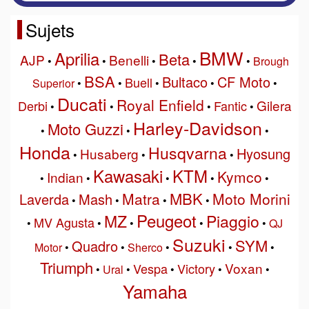
Sujets
BMW
Aprilia
Beta
AJP
Benelli
•
•
•
•
•
Brough
BSA
Bultaco
CF Moto
Buell
Superior
•
•
•
•
•
Ducati
Royal Enfield
Gilera
Derbi
Fantic
•
•
•
•
Harley-Davidson
Moto Guzzi
•
•
•
Honda
Husqvarna
Hyosung
Husaberg
•
•
•
Kawasaki
KTM
Kymco
Indian
•
•
•
•
•
MBK
Matra
Moto Morini
Laverda
Mash
•
•
•
•
Peugeot
MZ
Piaggio
MV Agusta
•
•
•
•
•
QJ
Suzuki
SYM
Quadro
Motor
•
•
Sherco
•
•
•
Triumph
Voxan
Vespa
Victory
•
Ural
•
•
•
•
Yamaha