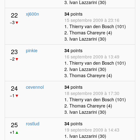
3. Ivan Lazzarini (30)
22
xj600n
34
points
15 septembre 2009 à 23:16
−3
▼
1. Thierry van den Bosch (101)
2. Thomas Chareyre (4)
3. Ivan Lazzarini (30)
23
pinkie
34
points
16 septembre 2009 à 13:49
−2
▼
1. Thierry van den Bosch (101)
2. Ivan Lazzarini (30)
3. Thomas Chareyre (4)
24
cevennol
34
points
18 septembre 2009 à 17:30
−1
▼
1. Thierry van den Bosch (101)
2. Thomas Chareyre (4)
3. Ivan Lazzarini (30)
25
rostlud
34
points
19 septembre 2009 à 14:43
+1
▲
1. Ivan Lazzarini (30)