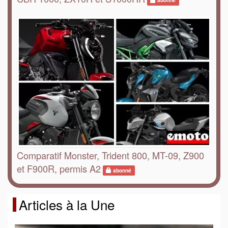
abonné
Comparatif Monster, Trident 800, MT-09, Z900
et F900R, permis A2
abonné
Articles à la Une