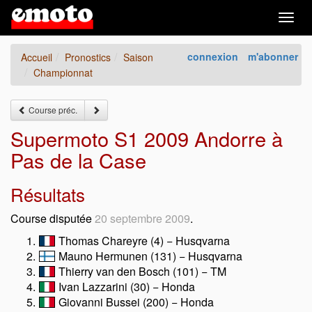
Togg
navig
connexion
m'abonner
Accueil
Pronostics
Saison
Championnat
Course préc.
Supermoto S1 2009 Andorre à
Pas de la Case
Résultats
Course disputée
20 septembre 2009
.
Thomas Chareyre (4) − Husqvarna
Mauno Hermunen (131) − Husqvarna
Thierry van den Bosch (101) − TM
Ivan Lazzarini (30) − Honda
Giovanni Bussei (200) − Honda