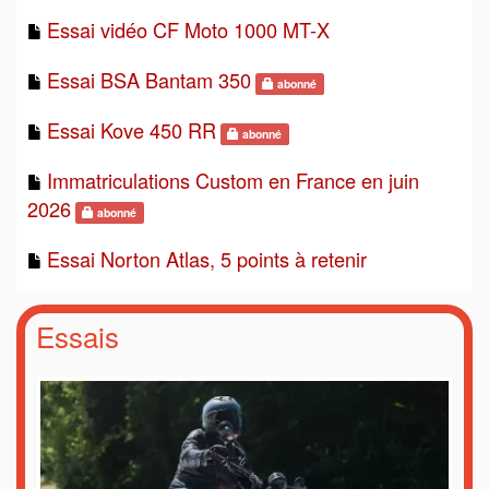
Essai vidéo CF Moto 1000 MT-X
Essai BSA Bantam 350
abonné
Essai Kove 450 RR
abonné
Immatriculations Custom en France en juin
2026
abonné
Essai Norton Atlas, 5 points à retenir
Essais