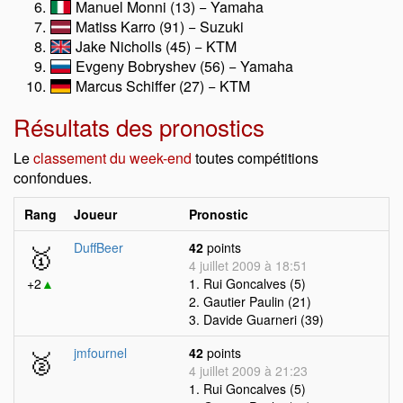
Manuel Monni (13) − Yamaha
Matiss Karro (91) − Suzuki
Jake Nicholls (45) − KTM
Evgeny Bobryshev (56) − Yamaha
Marcus Schiffer (27) − KTM
Résultats des pronostics
Le
classement du week-end
toutes compétitions
confondues.
Rang
Joueur
Pronostic
🥇
DuffBeer
42
points
4 juillet 2009 à 18:51
+2
▲
1. Rui Goncalves (5)
2. Gautier Paulin (21)
3. Davide Guarneri (39)
🥈
jmfournel
42
points
4 juillet 2009 à 21:23
1. Rui Goncalves (5)