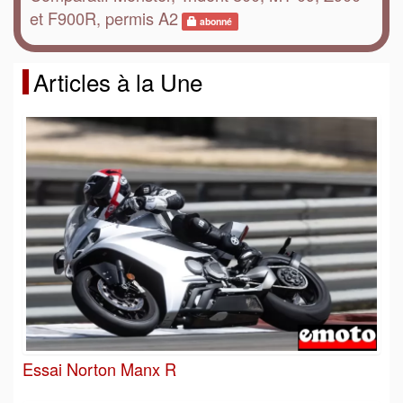
et F900R, permis A2
abonné
Articles à la Une
Essai Norton Manx R