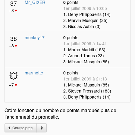
37
Mr_GIXER
0
points
1er juillet 2009 à 10:05
−3
▼
1. Deny Philippaerts (14)
2. Marvin Musquin (25)
3. Nicolas Aubin (3)
38
monkey17
0
points
1er juillet 2009 à 14:41
−8
▼
1. Marco Maddii (153)
2. Arnaud Tonus (23)
3. Mickael Musquin (85)
💥
marmotte
0
points
1er juillet 2009 à 21:13
−7
▼
1. Mickael Musquin (85)
2. Steven Frossard (183)
3. Deny Philippaerts (14)
Ordre fonction du nombre de points marqués puis de
l'ancienneté du pronostic.
Course préc.