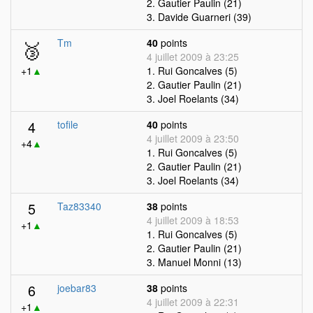
2. Gautier Paulin (21)
3. Davide Guarneri (39)
🥉
Tm
40
points
4 juillet 2009 à 23:25
+1
▲
1. Rui Goncalves (5)
2. Gautier Paulin (21)
3. Joel Roelants (34)
4
tofile
40
points
4 juillet 2009 à 23:50
+4
▲
1. Rui Goncalves (5)
2. Gautier Paulin (21)
3. Joel Roelants (34)
5
Taz83340
38
points
4 juillet 2009 à 18:53
+1
▲
1. Rui Goncalves (5)
2. Gautier Paulin (21)
3. Manuel Monni (13)
6
joebar83
38
points
4 juillet 2009 à 22:31
+1
▲