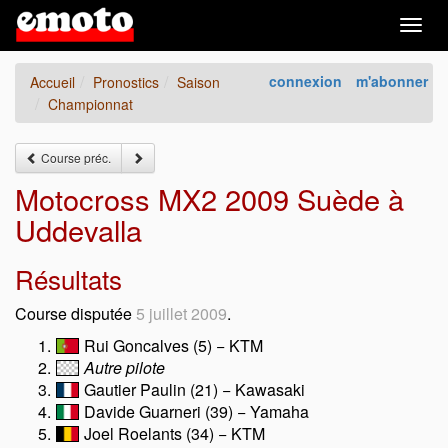
Togg
navig
connexion
m'abonner
Accueil
Pronostics
Saison
Championnat
Course préc.
Motocross MX2 2009 Suède à
Uddevalla
Résultats
Course disputée
5 juillet 2009
.
Rui Goncalves (5) − KTM
Autre pilote
Gautier Paulin (21) − Kawasaki
Davide Guarneri (39) − Yamaha
Joel Roelants (34) − KTM