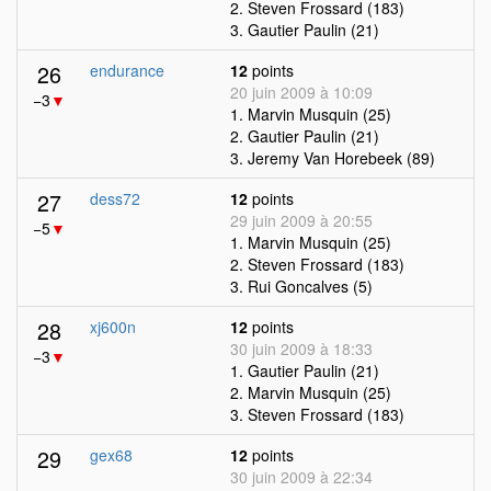
2. Steven Frossard (183)
3. Gautier Paulin (21)
26
endurance
12
points
20 juin 2009 à 10:09
−3
▼
1. Marvin Musquin (25)
2. Gautier Paulin (21)
3. Jeremy Van Horebeek (89)
27
dess72
12
points
29 juin 2009 à 20:55
−5
▼
1. Marvin Musquin (25)
2. Steven Frossard (183)
3. Rui Goncalves (5)
28
xj600n
12
points
30 juin 2009 à 18:33
−3
▼
1. Gautier Paulin (21)
2. Marvin Musquin (25)
3. Steven Frossard (183)
29
gex68
12
points
30 juin 2009 à 22:34