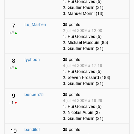
1. Rui Goncalves (5)
2. Gautier Paulin (21)
3. Manuel Monni (13)
7
Le_Martien
35
points
2 juillet 2009 à 12:00
+2
▲
1. Rui Goncalves (5)
2. Mickael Musquin (85)
3. Gautier Paulin (21)
8
typhoon
35
points
4 juillet 2009 à 17:19
+2
▲
1. Rui Goncalves (5)
2. Steven Frossard (183)
3. Gautier Paulin (21)
9
benben75
35
points
4 juillet 2009 à 19:29
−1
▼
1. Rui Goncalves (5)
2. Nicolas Aubin (3)
3. Gautier Paulin (21)
10
banditof
35
points