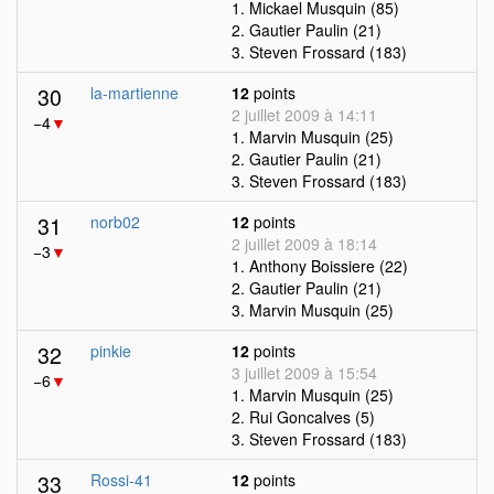
1. Mickael Musquin (85)
2. Gautier Paulin (21)
3. Steven Frossard (183)
30
la-martienne
12
points
2 juillet 2009 à 14:11
−4
▼
1. Marvin Musquin (25)
2. Gautier Paulin (21)
3. Steven Frossard (183)
31
norb02
12
points
2 juillet 2009 à 18:14
−3
▼
1. Anthony Boissiere (22)
2. Gautier Paulin (21)
3. Marvin Musquin (25)
32
pinkie
12
points
3 juillet 2009 à 15:54
−6
▼
1. Marvin Musquin (25)
2. Rui Goncalves (5)
3. Steven Frossard (183)
33
Rossi-41
12
points