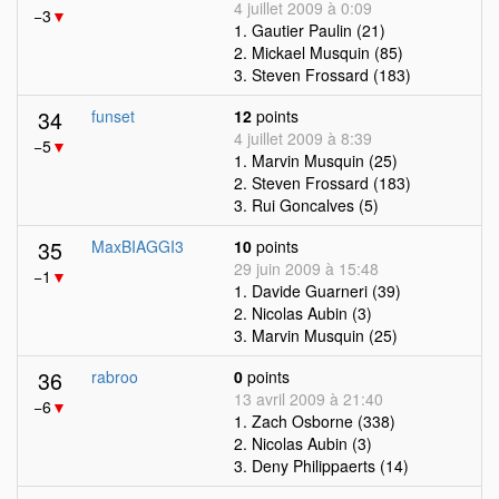
4 juillet 2009 à 0:09
−3
▼
1. Gautier Paulin (21)
2. Mickael Musquin (85)
3. Steven Frossard (183)
34
funset
12
points
4 juillet 2009 à 8:39
−5
▼
1. Marvin Musquin (25)
2. Steven Frossard (183)
3. Rui Goncalves (5)
35
MaxBIAGGI3
10
points
29 juin 2009 à 15:48
−1
▼
1. Davide Guarneri (39)
2. Nicolas Aubin (3)
3. Marvin Musquin (25)
36
rabroo
0
points
13 avril 2009 à 21:40
−6
▼
1. Zach Osborne (338)
2. Nicolas Aubin (3)
3. Deny Philippaerts (14)