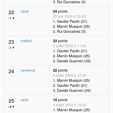
3. Rui Goncalves (5)
22
carat
24
points
29 juin 2009 à 22:43
−1
▼
1. Gautier Paulin (21)
2. Marvin Musquin (25)
3. Rui Goncalves (5)
23
rostlud
22
points
3 juillet 2009 à 17:40
−1
▼
1. Gautier Paulin (21)
2. Marvin Musquin (25)
3. Davide Guarneri (39)
24
cevennol
22
points
4 juillet 2009 à 12:36
1. Marvin Musquin (25)
2. Gautier Paulin (21)
3. Davide Guarneri (39)
25
cazin
15
points
4 juillet 2009 à 19:05
−4
▼
1. Marvin Musquin (25)