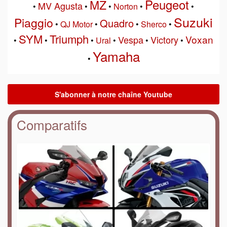
Peugeot
MZ
MV Agusta
•
•
•
Norton
•
•
Suzuki
Piaggio
Quadro
•
QJ Motor
•
•
Sherco
•
SYM
Triumph
Voxan
Vespa
Victory
•
•
•
Ural
•
•
•
Yamaha
•
Comparatifs