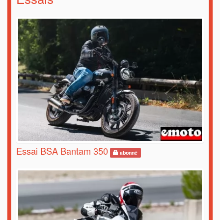
Essai BSA Bantam 350
abonné