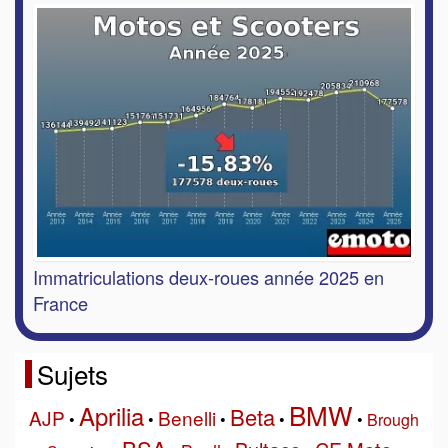
Immatriculations deux-roues année 2025 en
France
Sujets
BMW
Aprilia
Beta
AJP
Benelli
•
•
•
•
•
Brough