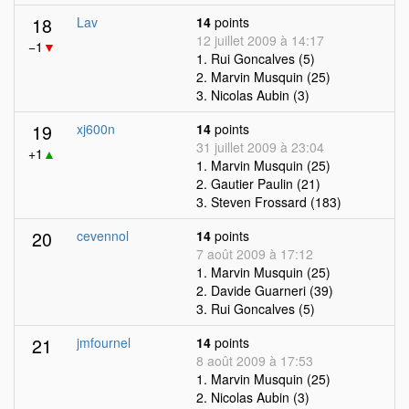
18
Lav
14
points
12 juillet 2009 à 14:17
−1
▼
1. Rui Goncalves (5)
2. Marvin Musquin (25)
3. Nicolas Aubin (3)
19
xj600n
14
points
31 juillet 2009 à 23:04
+1
▲
1. Marvin Musquin (25)
2. Gautier Paulin (21)
3. Steven Frossard (183)
20
cevennol
14
points
7 août 2009 à 17:12
1. Marvin Musquin (25)
2. Davide Guarneri (39)
3. Rui Goncalves (5)
21
jmfournel
14
points
8 août 2009 à 17:53
1. Marvin Musquin (25)
2. Nicolas Aubin (3)