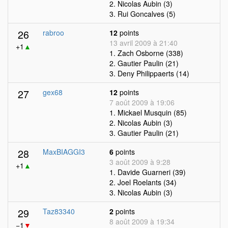
2. Nicolas Aubin (3)
3. Rui Goncalves (5)
26
rabroo
12
points
13 avril 2009 à 21:40
+1
▲
1. Zach Osborne (338)
2. Gautier Paulin (21)
3. Deny Philippaerts (14)
27
gex68
12
points
7 août 2009 à 19:06
1. Mickael Musquin (85)
2. Nicolas Aubin (3)
3. Gautier Paulin (21)
28
MaxBIAGGI3
6
points
3 août 2009 à 9:28
+1
▲
1. Davide Guarneri (39)
2. Joel Roelants (34)
3. Nicolas Aubin (3)
29
Taz83340
2
points
8 août 2009 à 19:34
−1
▼