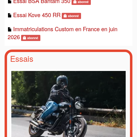
Essai BSA Bantam 350
abonné
Essai Kove 450 RR
abonné
Immatriculations Custom en France en juin
2026
abonné
Essais