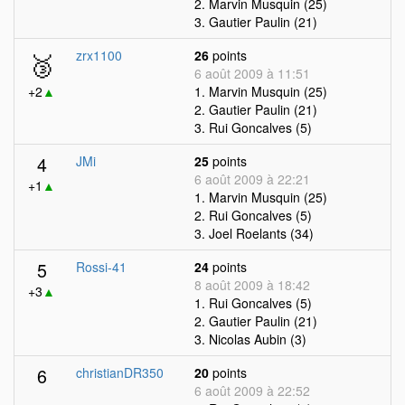
2. Marvin Musquin (25)
3. Gautier Paulin (21)
🥉
zrx1100
26
points
6 août 2009 à 11:51
+2
▲
1. Marvin Musquin (25)
2. Gautier Paulin (21)
3. Rui Goncalves (5)
4
JMi
25
points
6 août 2009 à 22:21
+1
▲
1. Marvin Musquin (25)
2. Rui Goncalves (5)
3. Joel Roelants (34)
5
Rossi-41
24
points
8 août 2009 à 18:42
+3
▲
1. Rui Goncalves (5)
2. Gautier Paulin (21)
3. Nicolas Aubin (3)
6
christianDR350
20
points
6 août 2009 à 22:52