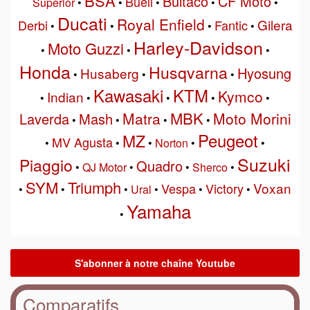
BSA
Bultaco
CF Moto
Buell
Superior
•
•
•
•
•
Ducati
Royal Enfield
Gilera
Derbi
Fantic
•
•
•
•
Harley-Davidson
Moto Guzzi
•
•
•
Honda
Husqvarna
Hyosung
Husaberg
•
•
•
Kawasaki
KTM
Kymco
Indian
•
•
•
•
•
MBK
Matra
Moto Morini
Laverda
Mash
•
•
•
•
Peugeot
MZ
MV Agusta
•
•
•
Norton
•
•
Suzuki
Piaggio
Quadro
•
QJ Motor
•
•
Sherco
•
SYM
Triumph
Voxan
Vespa
Victory
•
•
•
Ural
•
•
•
Yamaha
•
Comparatifs