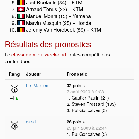
Joel Roelants (34) − KTM
Arnaud Tonus (23) − KTM
Manuel Monni (13) − Yamaha
Marvin Musquin (25) − Honda
Jeremy Van Horebeek (89) − KTM
Résultats des pronostics
Le
classement du week-end
toutes compétitions
confondues.
Rang
Joueur
Pronostic
🥇
Le_Martien
32
points
7 août 2009 à 0:28
+4
▲
1. Gautier Paulin (21)
2. Steven Frossard (183)
3. Rui Goncalves (5)
🥈
carat
26
points
29 juin 2009 à 22:44
1. Rui Goncalves (5)