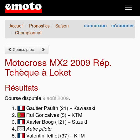
Togg
navig
connexion
m'abonner
Accueil
Pronostics
Saison
Championnat
Course préc.
Motocross MX2 2009 Rép.
Tchèque à Loket
Résultats
Course disputée
9 août 2009
.
Gautier Paulin (21) − Kawasaki
Rui Goncalves (5) − KTM
Xavier Boog (121) − Suzuki
Autre pilote
Valentin Teillet (37) − KTM