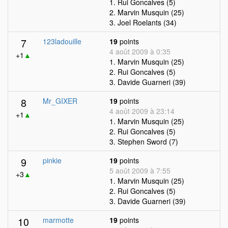
1. Rui Goncalves (5)
2. Marvin Musquin (25)
3. Joel Roelants (34)
7
123ladouille
19
points
4 août 2009 à 0:35
+1
▲
1. Marvin Musquin (25)
2. Rui Goncalves (5)
3. Davide Guarneri (39)
8
Mr_GIXER
19
points
4 août 2009 à 23:14
+1
▲
1. Marvin Musquin (25)
2. Rui Goncalves (5)
3. Stephen Sword (7)
9
pinkie
19
points
5 août 2009 à 7:55
+3
▲
1. Marvin Musquin (25)
2. Rui Goncalves (5)
3. Davide Guarneri (39)
10
marmotte
19
points