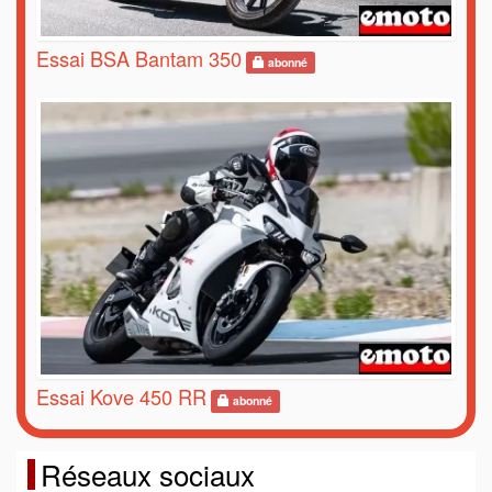
Essai BSA Bantam 350
abonné
Essai Kove 450 RR
abonné
Réseaux sociaux