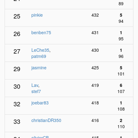
89
25
pinkie
432
5
94
26
benben75
431
1
95
27
LeChe35
,
430
1
patm69
96
29
jasmine
425
5
101
30
Lav
,
419
6
stef7
107
32
joebar83
418
1
108
33
christianDR350
416
2
110
olivierCB
415
1