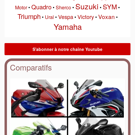
Suzuki
SYM
Quadro
Motor
•
•
Sherco
•
•
•
Triumph
Voxan
Vespa
Victory
•
Ural
•
•
•
•
Yamaha
Comparatifs