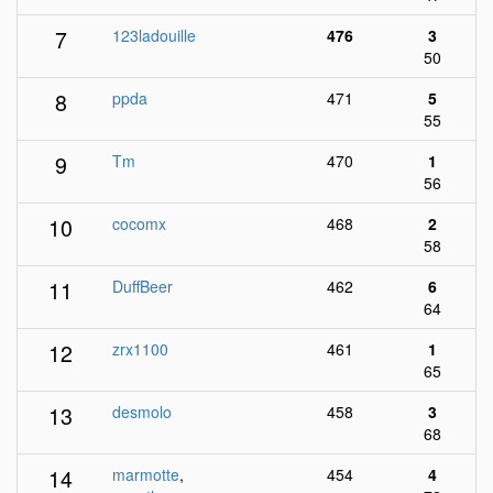
7
123ladouille
476
3
50
8
ppda
471
5
55
9
Tm
470
1
56
10
cocomx
468
2
58
11
DuffBeer
462
6
64
12
zrx1100
461
1
65
13
desmolo
458
3
68
14
marmotte
,
454
4