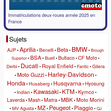
Immatriculations deux-roues année 2025 en
France
Sujets
BMW
Aprilia
Beta
AJP
Benelli
•
•
•
•
•
Brough
BSA
Bultaco
CF Moto
Buell
Superior
•
•
•
•
•
Ducati
Royal Enfield
Gilera
Derbi
Fantic
•
•
•
•
Harley-Davidson
Moto Guzzi
•
•
•
Honda
Husqvarna
Hyosung
Husaberg
•
•
•
Kawasaki
KTM
Kymco
Indian
•
•
•
•
•
MBK
Matra
Moto Morini
Laverda
Mash
•
•
•
•
Peugeot
MZ
Piaggio
MV Agusta
•
•
•
•
•
QJ