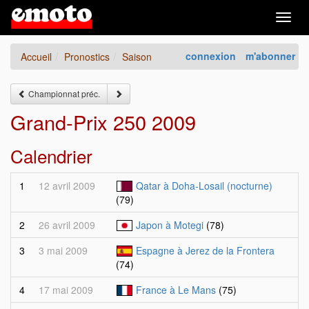
Togg
navig
connexion
m'abonner
Accueil
Pronostics
Saison
Championnat préc.
Grand-Prix 250 2009
Calendrier
1
12 avril 2009
Qatar à Doha-Losail (nocturne)
(79)
2
26 avril 2009
Japon à Motegi
(78)
3
3 mai 2009
Espagne à Jerez de la Frontera
(74)
4
17 mai 2009
France à Le Mans
(75)