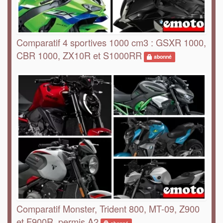
Comparatif 4 sportives 1000 cm3 : GSXR 1000,
CBR 1000, ZX10R et S1000RR
abonné
Comparatif Monster, Trident 800, MT-09, Z900
et F900R, permis A2