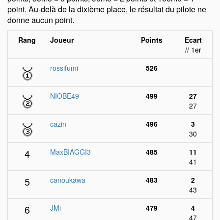
point. Au-delà de la dixième place, le résultat du pilote ne
donne aucun point.
Rang
Joueur
Points
Ecart
// 1er
🥇
rossifumi
526
🥈
NIOBE49
499
27
27
🥉
cazin
496
3
30
4
MaxBIAGGI3
485
11
41
5
canoukawa
483
2
43
6
JMi
479
4
47