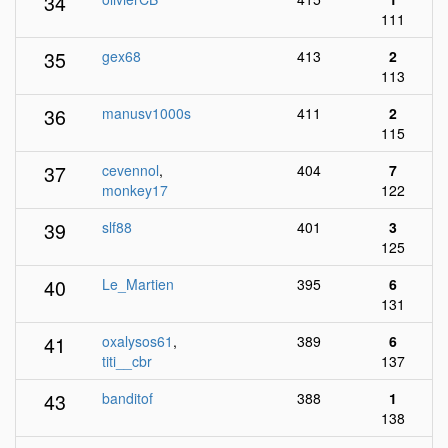
34
111
35
gex68
413
2
113
36
manusv1000s
411
2
115
37
cevennol
,
404
7
monkey17
122
39
slf88
401
3
125
40
Le_Martien
395
6
131
41
oxalysos61
,
389
6
titi__cbr
137
43
banditof
388
1
138