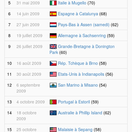
5
31 mai 2009
Italie à Mugello
(70)
6
14 juin 2009
Espagne à Catalunya
(68)
7
27 juin 2009
Pays-Bas à Assen (samedi)
(62)
8
19 juillet 2009
Allemagne à Sachsenring
(59)
9
26 juillet 2009
Grande-Bretagne à Donington
Park
(60)
10
16 août 2009
Rép. Tchèque à Brno
(58)
11
30 août 2009
Etats-Unis à Indianapolis
(56)
12
6 septembre
San Marino à Misano
(54)
2009
13
4 octobre 2009
Portugal à Estoril
(59)
14
18 octobre
Australie à Phillip Island
(62)
2009
15
25 octobre
Malaisie à Sepang
(58)