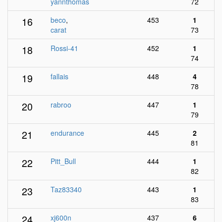
yannthomas
72
16
beco
,
453
1
carat
73
18
Rossi-41
452
1
74
19
fallais
448
4
78
20
rabroo
447
1
79
21
endurance
445
2
81
22
Pitt_Bull
444
1
82
23
Taz83340
443
1
83
24
xj600n
437
6