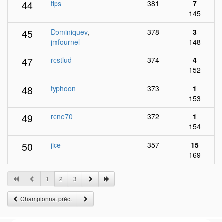
44
tips
381
7
145
45
Dominiquev
,
378
3
jmfournel
148
47
rostlud
374
4
152
48
typhoon
373
1
153
49
rone70
372
1
154
50
jice
357
15
169
1
2
3
Championnat préc.