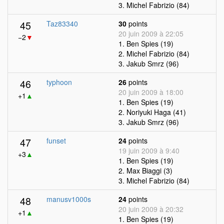
3. Michel Fabrizio (84)
45
Taz83340
30
points
20 juin 2009 à 22:05
−2
▼
1. Ben Spies (19)
2. Michel Fabrizio (84)
3. Jakub Smrz (96)
46
typhoon
26
points
20 juin 2009 à 18:00
+1
▲
1. Ben Spies (19)
2. Noriyuki Haga (41)
3. Jakub Smrz (96)
47
funset
24
points
19 juin 2009 à 9:40
+3
▲
1. Ben Spies (19)
2. Max Biaggi (3)
3. Michel Fabrizio (84)
48
manusv1000s
24
points
20 juin 2009 à 20:32
+1
▲
1. Ben Spies (19)