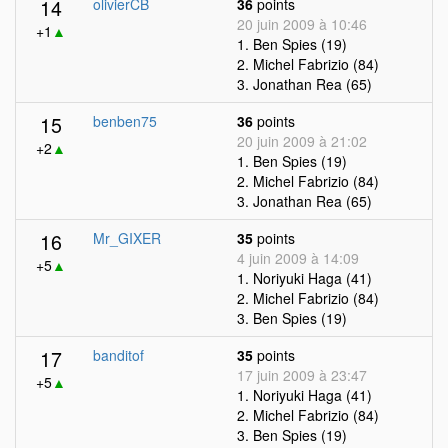
14
olivierCB
36
points
20 juin 2009 à 10:46
+1
▲
1. Ben Spies (19)
2. Michel Fabrizio (84)
3. Jonathan Rea (65)
15
benben75
36
points
20 juin 2009 à 21:02
+2
▲
1. Ben Spies (19)
2. Michel Fabrizio (84)
3. Jonathan Rea (65)
16
Mr_GIXER
35
points
4 juin 2009 à 14:09
+5
▲
1. Noriyuki Haga (41)
2. Michel Fabrizio (84)
3. Ben Spies (19)
17
banditof
35
points
17 juin 2009 à 23:47
+5
▲
1. Noriyuki Haga (41)
2. Michel Fabrizio (84)
3. Ben Spies (19)