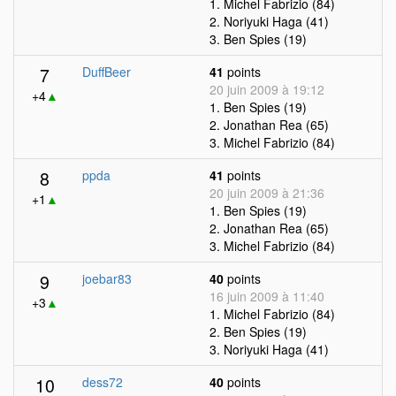
1. Michel Fabrizio (84)
2. Noriyuki Haga (41)
3. Ben Spies (19)
7
DuffBeer
41
points
20 juin 2009 à 19:12
+4
▲
1. Ben Spies (19)
2. Jonathan Rea (65)
3. Michel Fabrizio (84)
8
ppda
41
points
20 juin 2009 à 21:36
+1
▲
1. Ben Spies (19)
2. Jonathan Rea (65)
3. Michel Fabrizio (84)
9
joebar83
40
points
16 juin 2009 à 11:40
+3
▲
1. Michel Fabrizio (84)
2. Ben Spies (19)
3. Noriyuki Haga (41)
10
dess72
40
points