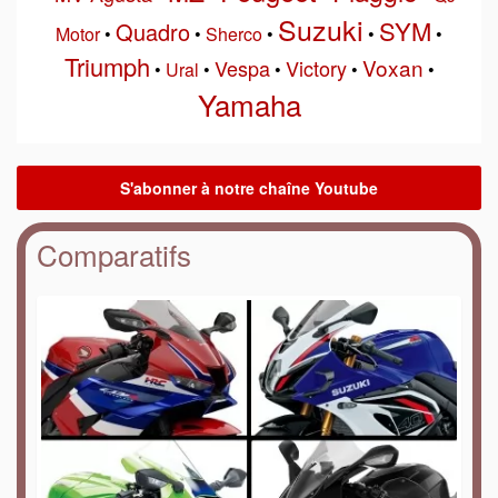
Suzuki
SYM
Quadro
Motor
•
•
Sherco
•
•
•
Triumph
Voxan
Vespa
Victory
•
Ural
•
•
•
•
Yamaha
Comparatifs