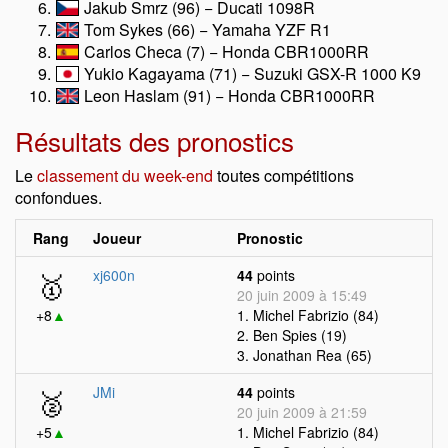
Jakub Smrz (96) − Ducati 1098R
Tom Sykes (66) − Yamaha YZF R1
Carlos Checa (7) − Honda CBR1000RR
Yukio Kagayama (71) − Suzuki GSX-R 1000 K9
Leon Haslam (91) − Honda CBR1000RR
Résultats des pronostics
Le
classement du week-end
toutes compétitions
confondues.
Rang
Joueur
Pronostic
🥇
xj600n
44
points
20 juin 2009 à 15:49
+8
▲
1. Michel Fabrizio (84)
2. Ben Spies (19)
3. Jonathan Rea (65)
🥈
JMi
44
points
20 juin 2009 à 21:59
+5
▲
1. Michel Fabrizio (84)