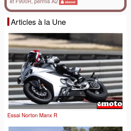
et F900R, permis A2
abonné
Articles à la Une
Essai Norton Manx R