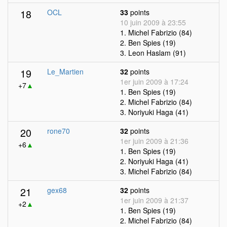
18
OCL
33
points
10 juin 2009 à 23:55
1. Michel Fabrizio (84)
2. Ben Spies (19)
3. Leon Haslam (91)
19
Le_Martien
32
points
1er juin 2009 à 17:24
+7
▲
1. Ben Spies (19)
2. Michel Fabrizio (84)
3. Noriyuki Haga (41)
20
rone70
32
points
1er juin 2009 à 21:36
+6
▲
1. Ben Spies (19)
2. Noriyuki Haga (41)
3. Michel Fabrizio (84)
21
gex68
32
points
1er juin 2009 à 21:37
+2
▲
1. Ben Spies (19)
2. Michel Fabrizio (84)