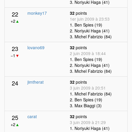
3. Noriyuki Haga (41)
22
monkey17
32
points
1er juin 2009 à 23:53
+2
▲
1. Ben Spies (19)
2. Noriyuki Haga (41)
3. Michel Fabrizio (84)
23
lovano69
32
points
2 juin 2009 à 18:44
−1
▼
1. Ben Spies (19)
2. Noriyuki Haga (41)
3. Michel Fabrizio (84)
24
jimtherat
32
points
3 juin 2009 à 20:51
1. Michel Fabrizio (84)
2. Ben Spies (19)
3. Max Biaggi (3)
25
carat
32
points
3 juin 2009 à 21:29
+2
▲
1. Noriyuki Haga (41)