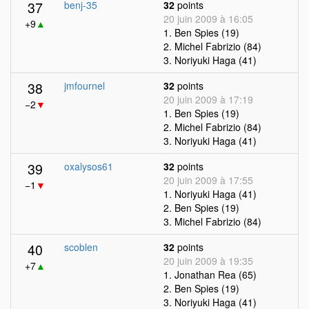
37
benj-35
32
points
20 juin 2009 à 16:05
+9
▲
1. Ben Spies (19)
2. Michel Fabrizio (84)
3. Noriyuki Haga (41)
38
jmfournel
32
points
20 juin 2009 à 17:19
−2
▼
1. Ben Spies (19)
2. Michel Fabrizio (84)
3. Noriyuki Haga (41)
39
oxalysos61
32
points
20 juin 2009 à 17:55
−1
▼
1. Noriyuki Haga (41)
2. Ben Spies (19)
3. Michel Fabrizio (84)
40
scoblen
32
points
20 juin 2009 à 19:35
+7
▲
1. Jonathan Rea (65)
2. Ben Spies (19)
3. Noriyuki Haga (41)