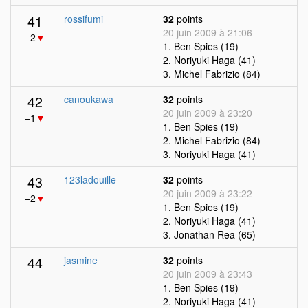
41
rossifumi
32
points
20 juin 2009 à 21:06
−2
▼
1. Ben Spies (19)
2. Noriyuki Haga (41)
3. Michel Fabrizio (84)
42
canoukawa
32
points
20 juin 2009 à 23:20
−1
▼
1. Ben Spies (19)
2. Michel Fabrizio (84)
3. Noriyuki Haga (41)
43
123ladouille
32
points
20 juin 2009 à 23:22
−2
▼
1. Ben Spies (19)
2. Noriyuki Haga (41)
3. Jonathan Rea (65)
44
jasmine
32
points
20 juin 2009 à 23:43
1. Ben Spies (19)
2. Noriyuki Haga (41)