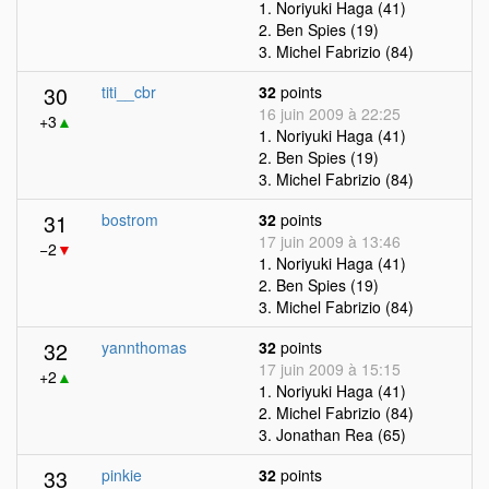
1. Noriyuki Haga (41)
2. Ben Spies (19)
3. Michel Fabrizio (84)
30
titi__cbr
32
points
16 juin 2009 à 22:25
+3
▲
1. Noriyuki Haga (41)
2. Ben Spies (19)
3. Michel Fabrizio (84)
31
bostrom
32
points
17 juin 2009 à 13:46
−2
▼
1. Noriyuki Haga (41)
2. Ben Spies (19)
3. Michel Fabrizio (84)
32
yannthomas
32
points
17 juin 2009 à 15:15
+2
▲
1. Noriyuki Haga (41)
2. Michel Fabrizio (84)
3. Jonathan Rea (65)
33
pinkie
32
points