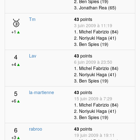
2. Ben Spies (19)
3. Jonathan Rea (65)
🥉
Tm
43
points
3 juin 2009 à 11:19
+1
▲
1. Michel Fabrizio (84)
2. Noriyuki Haga (41)
3. Ben Spies (19)
4
Lav
43
points
6 juin 2009 à 23:50
+4
▲
1. Michel Fabrizio (84)
2. Noriyuki Haga (41)
3. Ben Spies (19)
5
la-martienne
43
points
15 juin 2009 à 7:29
+6
▲
1. Michel Fabrizio (84)
2. Noriyuki Haga (41)
3. Ben Spies (19)
6
rabroo
43
points
19 juin 2009 à 19:11
+3
▲