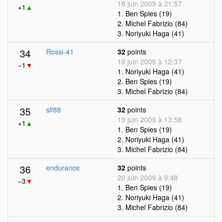
18 juin 2009 à 21:57
+1
▲
1. Ben Spies (19)
2. Michel Fabrizio (84)
3. Noriyuki Haga (41)
34
Rossi-41
32
points
19 juin 2009 à 12:37
−1
▼
1. Noriyuki Haga (41)
2. Ben Spies (19)
3. Michel Fabrizio (84)
35
slf88
32
points
19 juin 2009 à 13:58
+1
▲
1. Ben Spies (19)
2. Noriyuki Haga (41)
3. Michel Fabrizio (84)
36
endurance
32
points
20 juin 2009 à 9:48
−3
▼
1. Ben Spies (19)
2. Noriyuki Haga (41)
3. Michel Fabrizio (84)