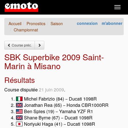
Togg
navig
connexion
m'abonner
Accueil
Pronostics
Saison
Championnat
Course préc.
SBK Superbike 2009 Saint-
Marin à Misano
Résultats
Course disputée
21 juin 2009
.
Michel Fabrizio (84) − Ducati 1098R
Jonathan Rea (65) − Honda CBR1000RR
Ben Spies (19) − Yamaha YZF R1
Shane Byrne (67) − Ducati 1098R
Noriyuki Haga (41) − Ducati 1098R