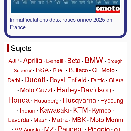
Immatriculations deux-roues année 2025 en
France
Sujets
BMW
Aprilia
Beta
AJP
Benelli
•
•
•
•
•
Brough
BSA
Bultaco
CF Moto
Buell
Superior
•
•
•
•
•
Ducati
Royal Enfield
Gilera
Derbi
Fantic
•
•
•
•
Harley-Davidson
Moto Guzzi
•
•
•
Honda
Husqvarna
Hyosung
Husaberg
•
•
•
Kawasaki
KTM
Kymco
Indian
•
•
•
•
•
MBK
Matra
Moto Morini
Laverda
Mash
•
•
•
•
Peugeot
MZ
Piaggio
MV Agusta
•
•
•
•
•
QJ