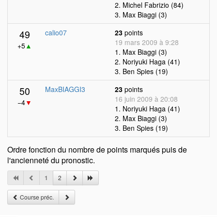
2. Michel Fabrizio (84)
3. Max Biaggi (3)
49
calio07
23
points
19 mars 2009 à 9:28
+5
▲
1. Max Biaggi (3)
2. Noriyuki Haga (41)
3. Ben Spies (19)
50
MaxBIAGGI3
23
points
16 juin 2009 à 20:08
−4
▼
1. Noriyuki Haga (41)
2. Max Biaggi (3)
3. Ben Spies (19)
Ordre fonction du nombre de points marqués puis de
l'ancienneté du pronostic.
1
2
Course préc.