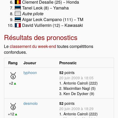
Clement Desalle (25) − Honda
Tanel Leok (8) − Yamaha
Autre pilote
Aigar Leok Campano (111) − TM
David Vuillemin (12) − Kawasaki
Résultats des pronostics
Le
classement du week-end
toutes compétitions
confondues.
Rang
Joueur
Pronostic
🥇
typhoon
52
points
20 juin 2009 à 18:05
+2
▲
1. Antonio Cairoli (222)
2. Maximilian Nagl (5)
3. Ken De Dycker (9)
🥈
desmolo
52
points
20 juin 2009 à 18:29
+12
▲
1. Antonio Cairoli (222)