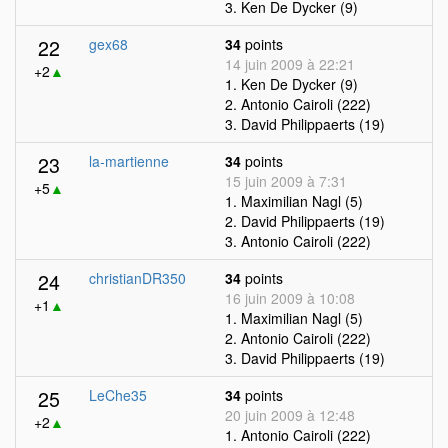
3. Ken De Dycker (9)
22
gex68
34
points
14 juin 2009 à 22:21
+2
▲
1. Ken De Dycker (9)
2. Antonio Cairoli (222)
3. David Philippaerts (19)
23
la-martienne
34
points
15 juin 2009 à 7:31
+5
▲
1. Maximilian Nagl (5)
2. David Philippaerts (19)
3. Antonio Cairoli (222)
24
christianDR350
34
points
16 juin 2009 à 10:08
+1
▲
1. Maximilian Nagl (5)
2. Antonio Cairoli (222)
3. David Philippaerts (19)
25
LeChe35
34
points
20 juin 2009 à 12:48
+2
▲
1. Antonio Cairoli (222)