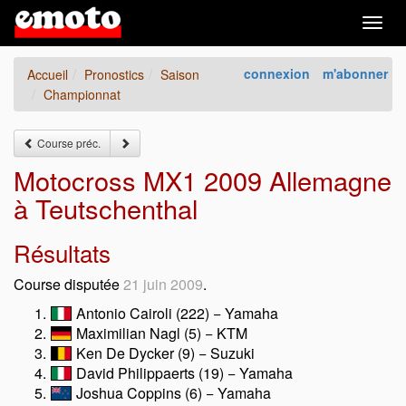
Togg
navig
connexion
m'abonner
Accueil
Pronostics
Saison
Championnat
Course préc.
Motocross MX1 2009 Allemagne
à Teutschenthal
Résultats
Course disputée
21 juin 2009
.
Antonio Cairoli (222) − Yamaha
Maximilian Nagl (5) − KTM
Ken De Dycker (9) − Suzuki
David Philippaerts (19) − Yamaha
Joshua Coppins (6) − Yamaha