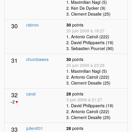
1. Maximilian Nagl (5)
2. Ken De Dycker (9)
3. Clement Desalle (25)
30
rabroo
30
points
20 juin 2009 à 18:27
1. Antonio Cairoli (222)
2. David Philippaerts (19)
3. Sebastien Pourcel (90)
31
chumbawos
30
points
20 juin 2009 à 23:28
1. Maximilian Nagl (5)
2. Antonio Cairoli (222)
3. Clement Desalle (25)
32
carat
28
points
3 juin 2009 à 21:27
−2
▼
1. David Philippaerts (19)
2. Antonio Cairoli (222)
3. Clement Desalle (25)
33
julien831
28
points