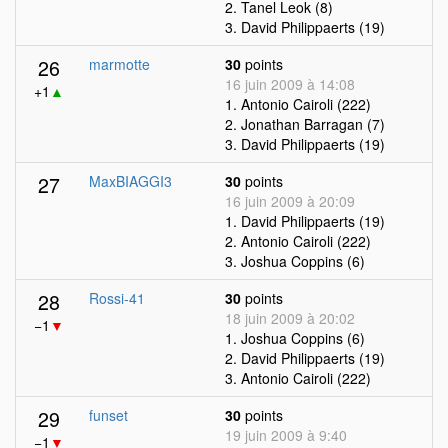
2. Tanel Leok (8)
3. David Philippaerts (19)
26
marmotte
30
points
16 juin 2009 à 14:08
+1
▲
1. Antonio Cairoli (222)
2. Jonathan Barragan (7)
3. David Philippaerts (19)
27
MaxBIAGGI3
30
points
16 juin 2009 à 20:09
1. David Philippaerts (19)
2. Antonio Cairoli (222)
3. Joshua Coppins (6)
28
Rossi-41
30
points
18 juin 2009 à 20:02
−1
▼
1. Joshua Coppins (6)
2. David Philippaerts (19)
3. Antonio Cairoli (222)
29
funset
30
points
19 juin 2009 à 9:40
−1
▼