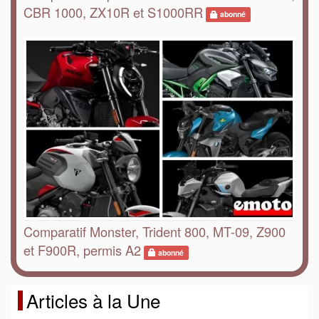
CBR 1000, ZX10R et S1000RR
abonné
Comparatif Monster, Trident 800, MT-09, Z900
et F900R, permis A2
abonné
Articles à la Une