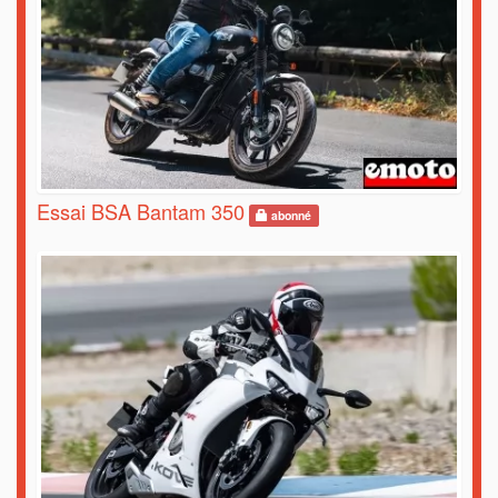
Essai BSA Bantam 350
abonné