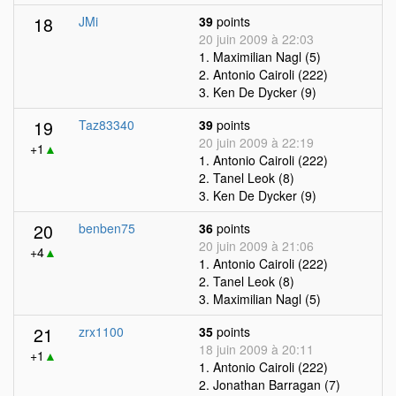
18
JMi
39
points
20 juin 2009 à 22:03
1. Maximilian Nagl (5)
2. Antonio Cairoli (222)
3. Ken De Dycker (9)
19
Taz83340
39
points
20 juin 2009 à 22:19
+1
▲
1. Antonio Cairoli (222)
2. Tanel Leok (8)
3. Ken De Dycker (9)
20
benben75
36
points
20 juin 2009 à 21:06
+4
▲
1. Antonio Cairoli (222)
2. Tanel Leok (8)
3. Maximilian Nagl (5)
21
zrx1100
35
points
18 juin 2009 à 20:11
+1
▲
1. Antonio Cairoli (222)
2. Jonathan Barragan (7)