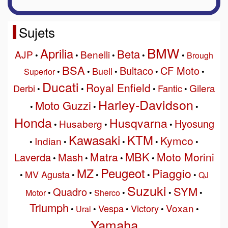
Sujets
BMW
Aprilia
Beta
AJP
Benelli
•
•
•
•
•
Brough
BSA
Bultaco
CF Moto
Buell
Superior
•
•
•
•
•
Ducati
Royal Enfield
Gilera
Derbi
Fantic
•
•
•
•
Harley-Davidson
Moto Guzzi
•
•
•
Honda
Husqvarna
Hyosung
Husaberg
•
•
•
Kawasaki
KTM
Kymco
Indian
•
•
•
•
•
MBK
Matra
Moto Morini
Laverda
Mash
•
•
•
•
Peugeot
MZ
Piaggio
MV Agusta
•
•
•
•
•
QJ
Suzuki
SYM
Quadro
Motor
•
•
Sherco
•
•
•
Triumph
Voxan
Vespa
Victory
•
Ural
•
•
•
•
Yamaha