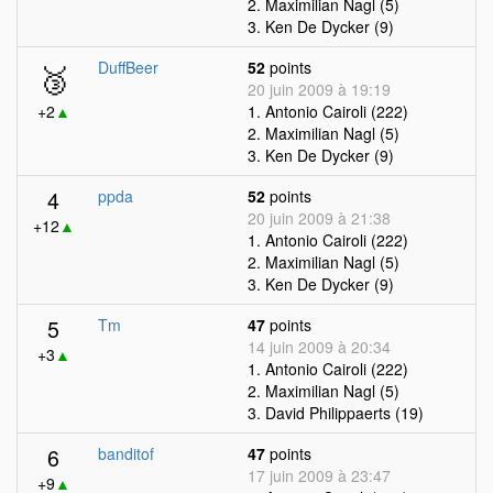
2. Maximilian Nagl (5)
3. Ken De Dycker (9)
🥉
DuffBeer
52
points
20 juin 2009 à 19:19
+2
▲
1. Antonio Cairoli (222)
2. Maximilian Nagl (5)
3. Ken De Dycker (9)
4
ppda
52
points
20 juin 2009 à 21:38
+12
▲
1. Antonio Cairoli (222)
2. Maximilian Nagl (5)
3. Ken De Dycker (9)
5
Tm
47
points
14 juin 2009 à 20:34
+3
▲
1. Antonio Cairoli (222)
2. Maximilian Nagl (5)
3. David Philippaerts (19)
6
banditof
47
points
17 juin 2009 à 23:47
+9
▲