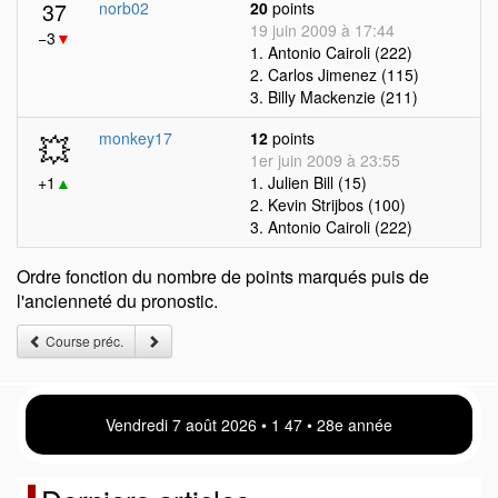
37
norb02
20
points
19 juin 2009 à 17:44
−3
▼
1. Antonio Cairoli (222)
2. Carlos Jimenez (115)
3. Billy Mackenzie (211)
💥
monkey17
12
points
1er juin 2009 à 23:55
+1
▲
1. Julien Bill (15)
2. Kevin Strijbos (100)
3. Antonio Cairoli (222)
Ordre fonction du nombre de points marqués puis de
l'ancienneté du pronostic.
Course préc.
Vendredi 7 août 2026 • 1 47 • 28e année