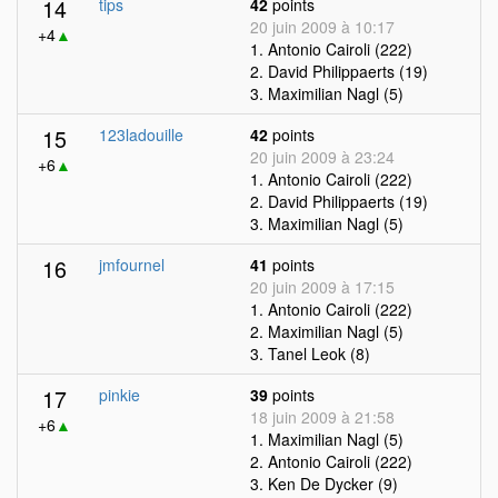
14
tips
42
points
20 juin 2009 à 10:17
+4
▲
1. Antonio Cairoli (222)
2. David Philippaerts (19)
3. Maximilian Nagl (5)
15
123ladouille
42
points
20 juin 2009 à 23:24
+6
▲
1. Antonio Cairoli (222)
2. David Philippaerts (19)
3. Maximilian Nagl (5)
16
jmfournel
41
points
20 juin 2009 à 17:15
1. Antonio Cairoli (222)
2. Maximilian Nagl (5)
3. Tanel Leok (8)
17
pinkie
39
points
18 juin 2009 à 21:58
+6
▲
1. Maximilian Nagl (5)
2. Antonio Cairoli (222)
3. Ken De Dycker (9)