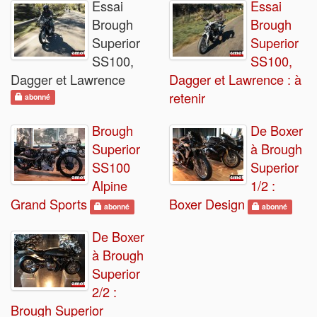
Essai
Essai
Brough
Brough
Superior
Superior
SS100,
SS100,
Dagger et Lawrence
Dagger et Lawrence : à
retenir
abonné
Brough
De Boxer
Superior
à Brough
SS100
Superior
Alpine
1/2 :
Grand Sports
Boxer Design
abonné
abonné
De Boxer
à Brough
Superior
2/2 :
Brough Superior