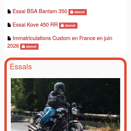
Essai BSA Bantam 350
abonné
Essai Kove 450 RR
abonné
Immatriculations Custom en France en juin
2026
abonné
Essais