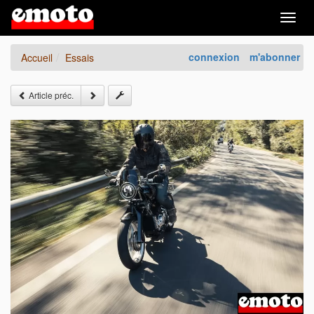
Togg
navig
connexion
m'abonner
Accueil
Essais
Article préc.