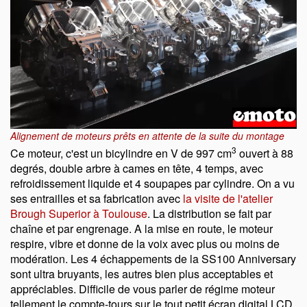
Alignement de moteurs prêts en attente de la suite du montage
3
Ce moteur, c'est un bicylindre en V de 997 cm
ouvert à 88
degrés, double arbre à cames en tête, 4 temps, avec
refroidissement liquide et 4 soupapes par cylindre. On a vu
ses entrailles et sa fabrication avec
la visite de l'atelier
Brough Superior à Toulouse
. La distribution se fait par
chaîne et par engrenage. A la mise en route, le moteur
respire, vibre et donne de la voix avec plus ou moins de
modération. Les 4 échappements de la SS100 Anniversary
sont ultra bruyants, les autres bien plus acceptables et
appréciables. Difficile de vous parler de régime moteur
tellement le compte-tours sur le tout petit écran digital LCD