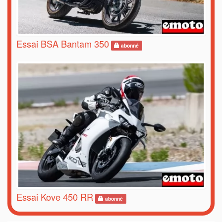
Essai BSA Bantam 350
abonné
Essai Kove 450 RR
abonné