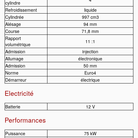
cylindre
Refroidissement
liquide
Cylindrée
997 cm3
Alésage
94 mm
Course
71,8 mm
Rapport
11 :1
volumétrique
Admission
injection
Allumage
électronique
Admission
50 mm
Norme
Euro4
Démarreur
électrique
Electricité
Batterie
12 V
Performances
Puissance
75 kW