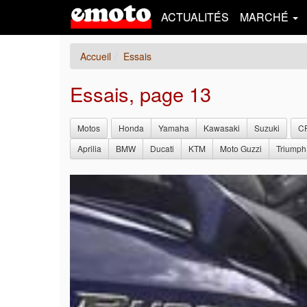
ACTUALITÉS
MARCHÉ
Accueil
Essais
Essais, page 13
Motos
Honda
Yamaha
Kawasaki
Suzuki
C
Aprilia
BMW
Ducati
KTM
Moto Guzzi
Triumph