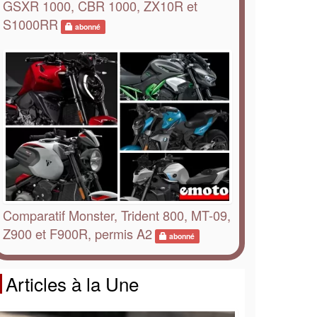
GSXR 1000, CBR 1000, ZX10R et
S1000RR
abonné
Comparatif Monster, Trident 800, MT-09,
Z900 et F900R, permis A2
abonné
Articles à la Une