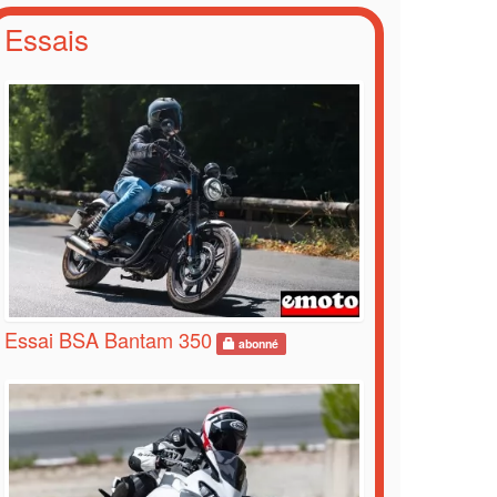
Essais
Essai BSA Bantam 350
abonné