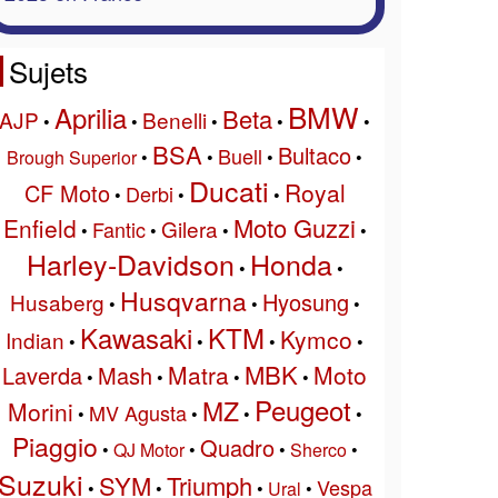
Sujets
BMW
Aprilia
Beta
AJP
Benelli
•
•
•
•
•
BSA
Bultaco
Buell
Brough Superior
•
•
•
•
Ducati
Royal
CF Moto
Derbi
•
•
•
Moto Guzzi
Enfield
Gilera
Fantic
•
•
•
•
Harley-Davidson
Honda
•
•
Husqvarna
Hyosung
Husaberg
•
•
•
Kawasaki
KTM
Kymco
Indian
•
•
•
•
MBK
Matra
Moto
Laverda
Mash
•
•
•
•
Peugeot
MZ
Morini
MV Agusta
•
•
•
•
Piaggio
Quadro
•
QJ Motor
•
•
Sherco
•
Suzuki
SYM
Triumph
Vespa
•
•
•
Ural
•