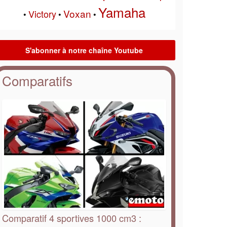
Yamaha
Voxan
Victory
•
•
•
Comparatifs
Comparatif 4 sportives 1000 cm3 :