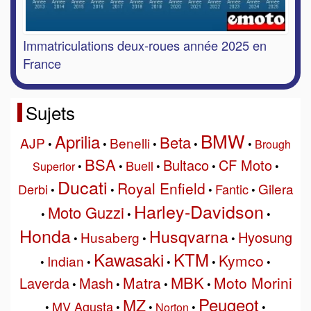
Immatriculations deux-roues année 2025 en
France
Sujets
BMW
Aprilia
Beta
AJP
Benelli
•
•
•
•
•
Brough
BSA
Bultaco
CF Moto
Buell
Superior
•
•
•
•
•
Ducati
Royal Enfield
Gilera
Derbi
Fantic
•
•
•
•
Harley-Davidson
Moto Guzzi
•
•
•
Honda
Husqvarna
Hyosung
Husaberg
•
•
•
Kawasaki
KTM
Kymco
Indian
•
•
•
•
•
MBK
Matra
Moto Morini
Laverda
Mash
•
•
•
•
Peugeot
MZ
MV Agusta
•
•
•
Norton
•
•