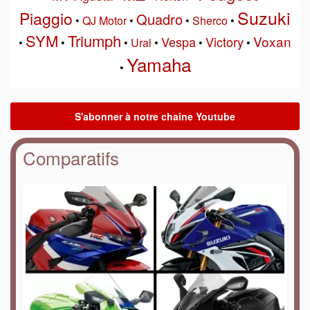
Suzuki
Piaggio
Quadro
•
QJ Motor
•
•
Sherco
•
SYM
Triumph
Voxan
Vespa
Victory
•
•
•
Ural
•
•
•
Yamaha
•
Comparatifs