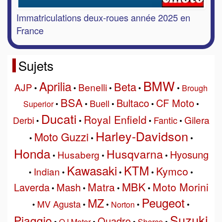
Immatriculations deux-roues année 2025 en
France
Sujets
BMW
Aprilia
Beta
AJP
Benelli
•
•
•
•
•
Brough
BSA
Bultaco
CF Moto
Buell
Superior
•
•
•
•
•
Ducati
Royal Enfield
Gilera
Derbi
Fantic
•
•
•
•
Harley-Davidson
Moto Guzzi
•
•
•
Honda
Husqvarna
Hyosung
Husaberg
•
•
•
Kawasaki
KTM
Kymco
Indian
•
•
•
•
•
MBK
Matra
Moto Morini
Laverda
Mash
•
•
•
•
Peugeot
MZ
MV Agusta
•
•
•
Norton
•
•
Suzuki
Piaggio
Quadro
•
QJ Motor
•
•
Sherco
•