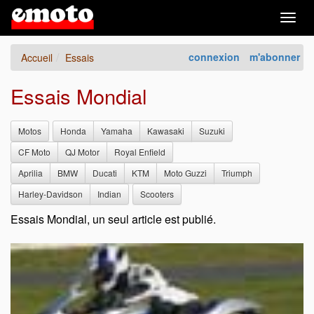
Togg
navig
connexion
m'abonner
Accueil
Essais
Essais Mondial
Motos
Honda
Yamaha
Kawasaki
Suzuki
CF Moto
QJ Motor
Royal Enfield
Aprilia
BMW
Ducati
KTM
Moto Guzzi
Triumph
Harley-Davidson
Indian
Scooters
Essais Mondial, un seul article est publié.