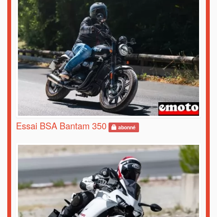
Essai BSA Bantam 350
abonné