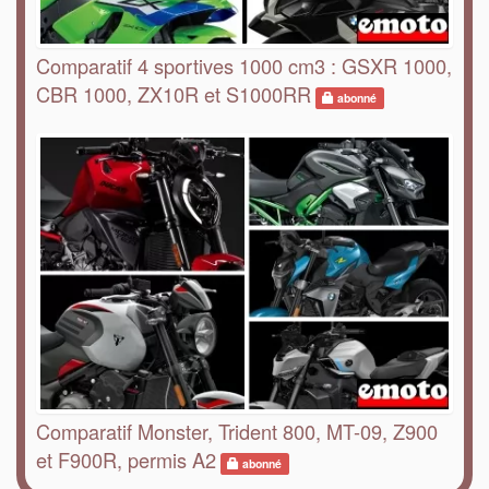
Comparatif 4 sportives 1000 cm3 : GSXR 1000,
CBR 1000, ZX10R et S1000RR
abonné
Comparatif Monster, Trident 800, MT-09, Z900
et F900R, permis A2
abonné