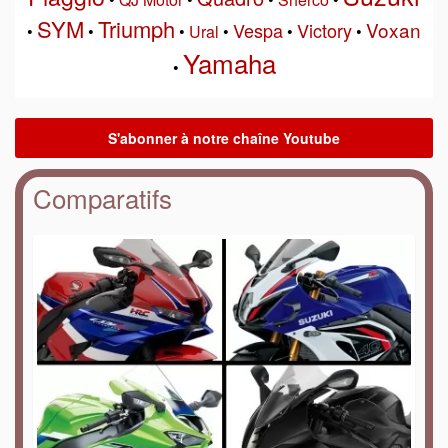
SYM
Triumph
Voxan
Vespa
Victory
•
•
•
Ural
•
•
•
Yamaha
•
Comparatifs