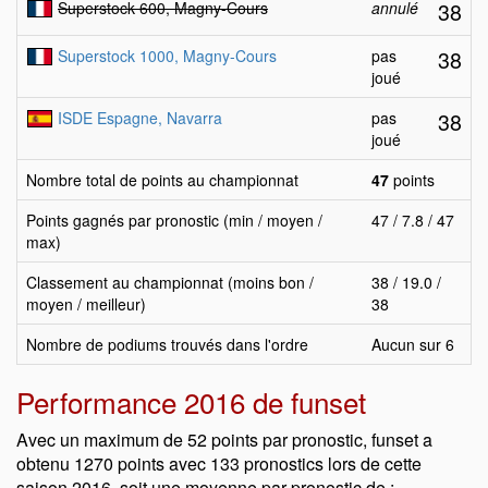
38
Superstock 600, Magny-Cours
annulé
38
Superstock 1000, Magny-Cours
pas
joué
38
ISDE Espagne, Navarra
pas
joué
Nombre total de points au championnat
47
points
Points gagnés par pronostic (min / moyen /
47 / 7.8 / 47
max)
Classement au championnat (moins bon /
38 / 19.0 /
moyen / meilleur)
38
Nombre de podiums trouvés dans l'ordre
Aucun sur 6
Performance 2016 de funset
Avec un maximum de 52 points par pronostic, funset a
obtenu 1270 points avec 133 pronostics lors de cette
saison 2016, soit une moyenne par pronostic de :