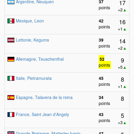
17
Argentine, Neuquen
37
points
+2
▲
16
Mexique, Leon
42
points
+1
▲
14
Lettonie, Kegums
39
points
+2
▲
9
Allemagne, Teuschenthal
52
points
+5
▲
8
Italie, Pietramurata
45
points
+1
▲
8
Espagne, Talavera de la reina
34
points
5
France, Saint Jean d'Angely
43
points
+3
▲
Grande-Bretagne, Matterley basin
47