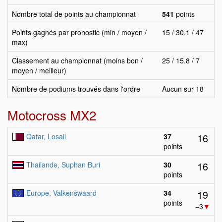
Nombre total de points au championnat
541
points
Points gagnés par pronostic (min / moyen /
15 / 30.1 / 47
max)
Classement au championnat (moins bon /
25 / 15.8 / 7
moyen / meilleur)
Nombre de podiums trouvés dans l'ordre
Aucun sur 18
Motocross MX2
16
Qatar, Losail
37
points
16
Thailande, Suphan Buri
30
points
19
Europe, Valkenswaard
34
points
−3
▼