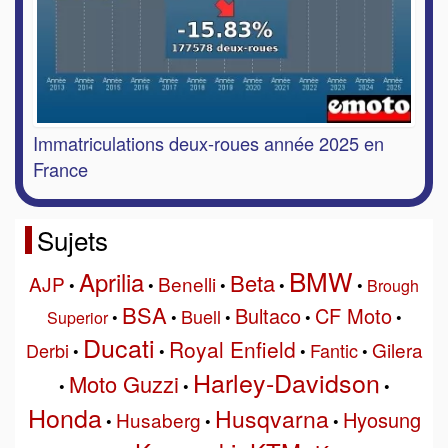
Immatriculations deux-roues année 2025 en
France
Sujets
BMW
Aprilia
Beta
AJP
Benelli
•
•
•
•
•
Brough
BSA
Bultaco
CF Moto
Buell
Superior
•
•
•
•
•
Ducati
Royal Enfield
Gilera
Derbi
Fantic
•
•
•
•
Harley-Davidson
Moto Guzzi
•
•
•
Honda
Husqvarna
Hyosung
Husaberg
•
•
•