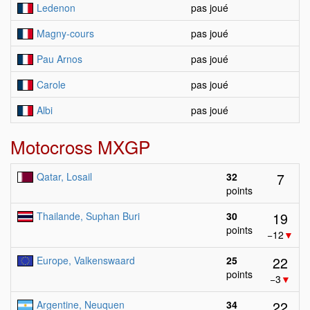
Ledenon
pas joué
Magny-cours
pas joué
Pau Arnos
pas joué
Carole
pas joué
Albi
pas joué
Motocross MXGP
7
Qatar, Losail
32
points
19
Thailande, Suphan Buri
30
points
−12
▼
22
Europe, Valkenswaard
25
points
−3
▼
22
Argentine, Neuquen
34