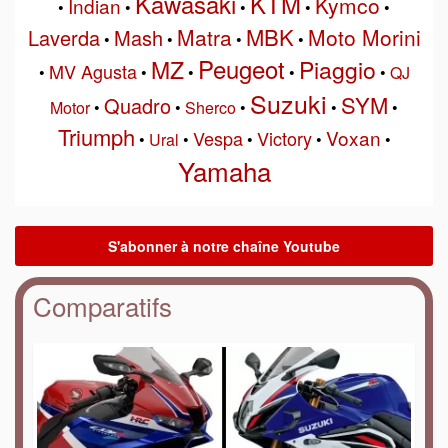
Kawasaki
KTM
Kymco
Indian
•
•
•
•
•
MBK
Matra
Moto Morini
Laverda
Mash
•
•
•
•
Peugeot
MZ
Piaggio
MV Agusta
•
•
•
•
•
QJ
Suzuki
SYM
Quadro
Motor
•
•
Sherco
•
•
•
Triumph
Voxan
Vespa
Victory
•
Ural
•
•
•
•
Yamaha
Comparatifs