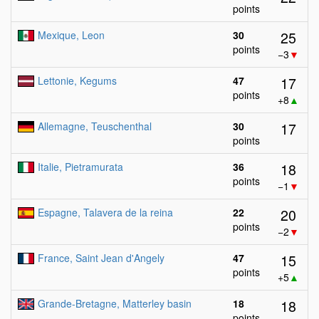
points
25
Mexique, Leon
30
points
−3
▼
17
Lettonie, Kegums
47
points
+8
▲
17
Allemagne, Teuschenthal
30
points
18
Italie, Pietramurata
36
points
−1
▼
20
Espagne, Talavera de la reina
22
points
−2
▼
15
France, Saint Jean d'Angely
47
points
+5
▲
18
Grande-Bretagne, Matterley basin
18
points