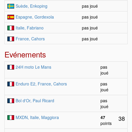
Suède, Enkoping
pas joué
Espagne, Gordexola
pas joué
Italie, Fabriano
pas joué
France, Cahors
pas joué
Evénements
24H moto Le Mans
pas
joué
Enduro E2, France, Cahors
pas
joué
Bol d'Or, Paul Ricard
pas
joué
38
MXDN, Italie, Maggiora
47
points