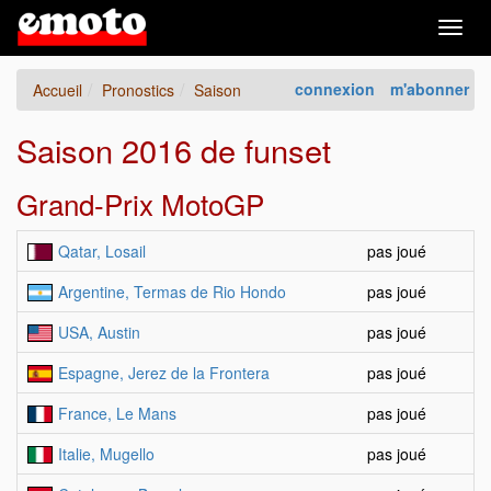
Togg
navig
connexion
m'abonner
Accueil
Pronostics
Saison
Saison 2016 de funset
Grand-Prix MotoGP
Qatar, Losail
pas joué
Argentine, Termas de Rio Hondo
pas joué
USA, Austin
pas joué
Espagne, Jerez de la Frontera
pas joué
France, Le Mans
pas joué
Italie, Mugello
pas joué