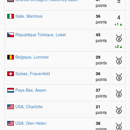
5
points
4
Italie, Mantova
36
points
+1
▲
République Tchèque, Loket
45
🥈
points
+2
▲
Belgique, Lommel
29
🥈
points
Suisse, Frauenfeld
36
🥈
points
Pays-Bas, Assen
37
🥈
points
USA, Charlotte
21
🥈
points
USA, Glen Helen
38
🥈
points