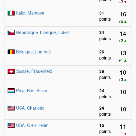
−3
▼
16
Italie, Mantova
31
points
+2
▲
14
République Tchèque, Loket
34
points
+2
▲
13
Belgique, Lommel
26
points
+1
▲
10
Suisse, Frauenfeld
36
points
+3
▲
10
Pays-Bas, Assen
24
points
10
USA, Charlotte
24
points
11
USA, Glen Helen
15
points
−1
▼