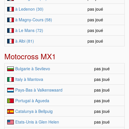
à Ledenon (30)
pas joué
à Magny-Cours (58)
pas joué
à Le Mans (72)
pas joué
à Albi (81)
pas joué
Motocross MX1
Bulgarie à Sevlievo
pas joué
Italy à Mantova
pas joué
Pays-Bas à Valkenswaard
pas joué
Portugal à Agueda
pas joué
Catalunya à Bellpuig
pas joué
Etats-Unis à Glen Helen
pas joué