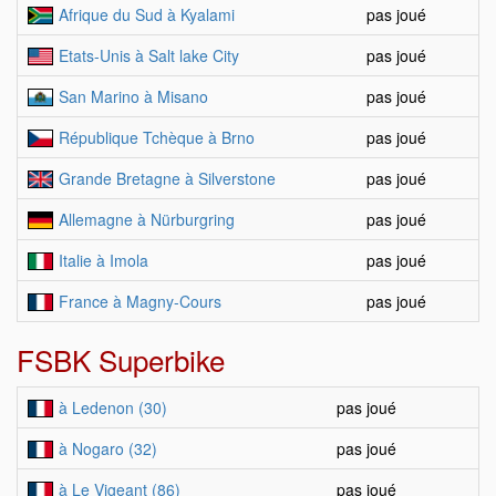
Afrique du Sud à Kyalami
pas joué
Etats-Unis à Salt lake City
pas joué
San Marino à Misano
pas joué
République Tchèque à Brno
pas joué
Grande Bretagne à Silverstone
pas joué
Allemagne à Nürburgring
pas joué
Italie à Imola
pas joué
France à Magny-Cours
pas joué
FSBK Superbike
à Ledenon (30)
pas joué
à Nogaro (32)
pas joué
à Le Vigeant (86)
pas joué