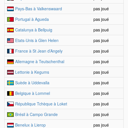
Pays-Bas à Valkenswaard
pas joué
Portugal à Agueda
pas joué
Catalunya à Bellpuig
pas joué
Etats-Unis à Glen Helen
pas joué
France à St Jean d’Angely
pas joué
Allemagne à Teutschenthal
pas joué
Lettonie à Kegums
pas joué
Suède à Uddevalla
pas joué
Belgique à Lommel
pas joué
République Tchèque à Loket
pas joué
Brésil à Campo Grande
pas joué
Benelux à Lierop
pas joué