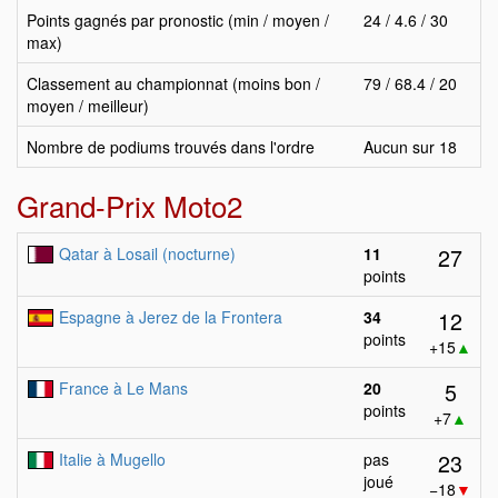
Points gagnés par pronostic (min / moyen /
24 / 4.6 / 30
max)
Classement au championnat (moins bon /
79 / 68.4 / 20
moyen / meilleur)
Nombre de podiums trouvés dans l'ordre
Aucun sur 18
Grand-Prix Moto2
27
Qatar à Losail (nocturne)
11
points
12
Espagne à Jerez de la Frontera
34
points
+15
▲
5
France à Le Mans
20
points
+7
▲
23
Italie à Mugello
pas
joué
−18
▼