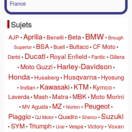
France
Sujets
BMW
Aprilia
Beta
AJP
Benelli
•
•
•
•
•
Brough
BSA
Bultaco
CF Moto
Buell
Superior
•
•
•
•
•
Ducati
Royal Enfield
Gilera
Derbi
Fantic
•
•
•
•
Harley-Davidson
Moto Guzzi
•
•
•
Honda
Husqvarna
Hyosung
Husaberg
•
•
•
Kawasaki
KTM
Kymco
Indian
•
•
•
•
•
MBK
Matra
Moto Morini
Laverda
Mash
•
•
•
•
Peugeot
MZ
MV Agusta
•
•
•
Norton
•
•
Suzuki
Piaggio
Quadro
•
QJ Motor
•
•
Sherco
•
SYM
Triumph
Voxan
Vespa
Victory
•
•
•
Ural
•
•
•