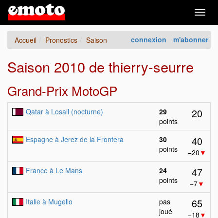
Togg
navig
connexion
m'abonner
Accueil
Pronostics
Saison
Saison 2010 de thierry-seurre
Grand-Prix MotoGP
20
Qatar à Losail (nocturne)
29
points
40
Espagne à Jerez de la Frontera
30
points
−20
▼
47
France à Le Mans
24
points
−7
▼
65
Italie à Mugello
pas
joué
−18
▼