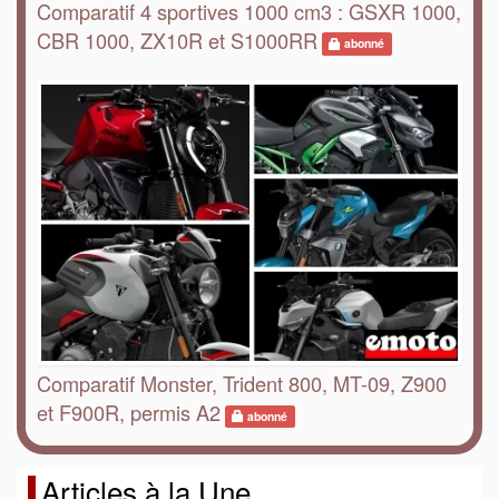
Comparatif 4 sportives 1000 cm3 : GSXR 1000,
CBR 1000, ZX10R et S1000RR
abonné
Comparatif Monster, Trident 800, MT-09, Z900
et F900R, permis A2
abonné
Articles à la Une