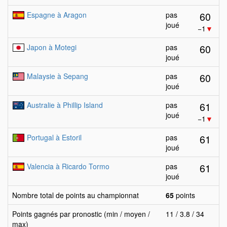
60
Espagne à Aragon
pas
joué
−1
▼
60
Japon à Motegi
pas
joué
60
Malaysie à Sepang
pas
joué
61
Australie à Phillip Island
pas
joué
−1
▼
61
Portugal à Estoril
pas
joué
61
Valencia à Ricardo Tormo
pas
joué
Nombre total de points au championnat
65
points
Points gagnés par pronostic (min / moyen /
11 / 3.8 / 34
max)