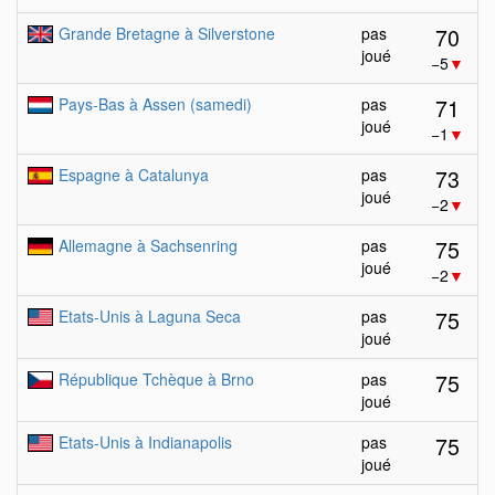
70
Grande Bretagne à Silverstone
pas
joué
−5
▼
71
Pays-Bas à Assen (samedi)
pas
joué
−1
▼
73
Espagne à Catalunya
pas
joué
−2
▼
75
Allemagne à Sachsenring
pas
joué
−2
▼
75
Etats-Unis à Laguna Seca
pas
joué
75
République Tchèque à Brno
pas
joué
75
Etats-Unis à Indianapolis
pas
joué