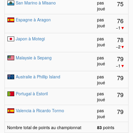
75
San Marino à Misano
pas
joué
76
Espagne à Aragon
pas
joué
−1
▼
78
Japon à Motegi
pas
joué
−2
▼
79
Malaysie à Sepang
pas
joué
−1
▼
79
Australie à Phillip Island
pas
joué
79
Portugal à Estoril
pas
joué
79
Valencia à Ricardo Tormo
pas
joué
Nombre total de points au championnat
83
points