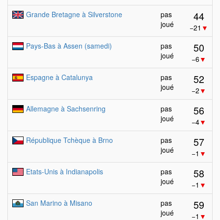
44
Grande Bretagne à Silverstone
pas
joué
−21
▼
50
Pays-Bas à Assen (samedi)
pas
joué
−6
▼
52
Espagne à Catalunya
pas
joué
−2
▼
56
Allemagne à Sachsenring
pas
joué
−4
▼
57
République Tchèque à Brno
pas
joué
−1
▼
58
Etats-Unis à Indianapolis
pas
joué
−1
▼
59
San Marino à Misano
pas
joué
−1
▼