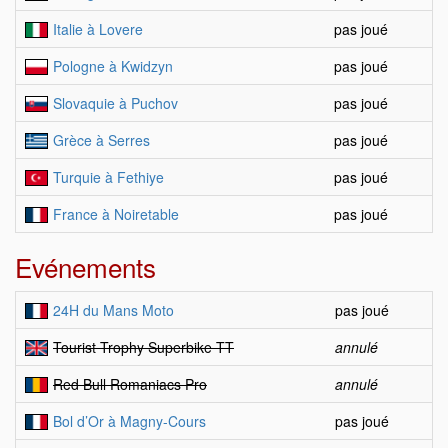
Italie à Lovere
pas joué
Pologne à Kwidzyn
pas joué
Slovaquie à Puchov
pas joué
Grèce à Serres
pas joué
Turquie à Fethiye
pas joué
France à Noiretable
pas joué
Evénements
24H du Mans Moto
pas joué
Tourist Trophy Superbike TT
annulé
Red Bull Romaniacs Pro
annulé
Bol d’Or à Magny-Cours
pas joué